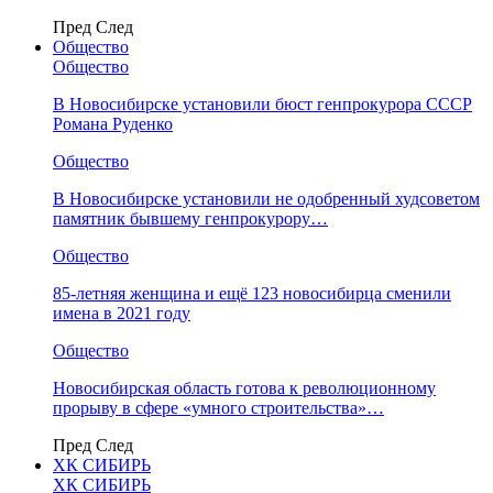
Пред
След
Общество
Общество
В Новосибирске установили бюст генпрокурора СССР
Романа Руденко
Общество
В Новосибирске установили не одобренный худсоветом
памятник бывшему генпрокурору…
Общество
85-летняя женщина и ещё 123 новосибирца сменили
имена в 2021 году
Общество
Новосибирская область готова к революционному
прорыву в сфере «умного строительства»…
Пред
След
ХК СИБИРЬ
ХК СИБИРЬ