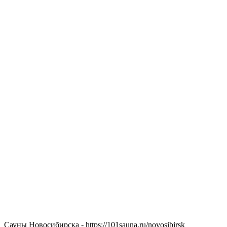
Сауны Новосибирска - https://101sauna.ru/novosibirsk