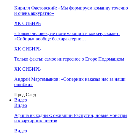
Кирилл Фастовский: «Мы формируем команду точечно
и очень аккуратно»
ХК СИБИРЬ
«Только человек, не понимающий в хоккее, скажет:
«Сибирь» вообще бесхарактерно…
ХК СИБИРЬ
Только факты: самое интересное о Егоре Подомацком
ХК СИБИРЬ
Андрей Мартемьянов: «Соперник наказал нас за наши
ошибки»
Пред
След
Видео
Видео
Афиша выходных: оживший Распутин, новые монстры
и квартирник поэтов
Видео