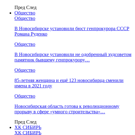
Пред
След
Общество
Общество
В Новосибирске установили бюст генпрокурора СССР
Романа Руденко
Общество
В Новосибирске установили не одобренный худсоветом
памятник бывшему генпрокурору…
Общество
85-летняя женщина и ещё 123 новосибирца сменили
имена в 2021 году
Общество
Новосибирская область готова к революционному
прорыву в сфере «умного строительства»…
Пред
След
ХК СИБИРЬ
ХК СИБИРЬ