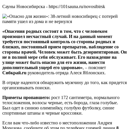
Сауны Новосибирска - https://101sauna.ru/novosibirsk
«Опасения родных состоят в том, что с человеком
произошел несчастный случай. И на данный момент
требуется постоянный контроль со стороны родных и
близких, постоянный прием препаратов, наблюдение со
стороны врачей. Человек может быть дезориентирован. Он
не в полной мере себя обслуживает. Его нахождение на
улице может быть опасно для его жизни, нанести
дополнительный ущерб его здоровью»
, – поясняет
Сибкрай.ru
руководитель отряда Алеся Яблонских.
В отряде надеются обнаружить мужчину до того, как придется
организовывать поиски.
Приметы пропавшего:
рост 172 сантиметра, нормального
телосложения, волосы черные, есть борода, глаза голубые.
Был одет в синюю олимпийку, голубую футболку, синие
спортивные штаны и черные кроссовки.
Если вам что-либо известно о местоположении Андрея
Морозова, сообщите об этом по телефону горячей линии
8