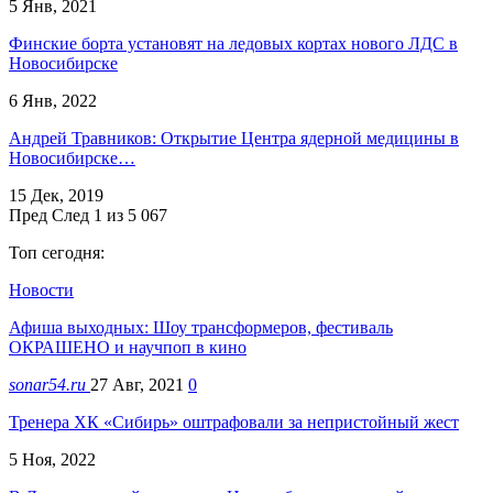
5 Янв, 2021
Финские борта установят на ледовых кортах нового ЛДС в
Новосибирске
6 Янв, 2022
Андрей Травников: Открытие Центра ядерной медицины в
Новосибирске…
15 Дек, 2019
Пред
След
1 из 5 067
Топ сегодня:
Новости
Афиша выходных: Шоу трансформеров, фестиваль
ОКРАШЕНО и научпоп в кино
sonar54.ru
27 Авг, 2021
0
Тренера ХК «Сибирь» оштрафовали за непристойный жест
5 Ноя, 2022