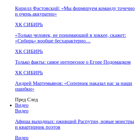
Кирилл Фастовский: «Мы формируем команду точечно
и очень аккуратно»
ХК СИБИРЬ
«Только человек, не понимающий в хоккее, скажет:
«Сибирь» вообще бесхарактерно…
ХК СИБИРЬ
Только факты: самое интересное о Егоре Подомацком
ХК СИБИРЬ
Андрей Мартемьянов: «Соперник наказал нас за наши
ошибки»
Пред
След
Видео
Видео
Афиша выходных: оживший Распутин, новые монстры
и квартирник поэтов
Видео