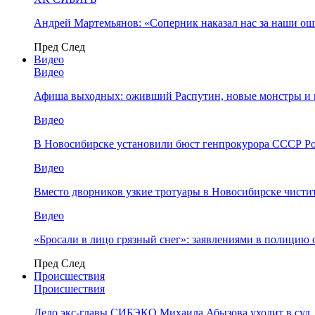
Андрей Мартемьянов: «Соперник наказал нас за наши о
Пред
След
Видео
Видео
Афиша выходных: оживший Распутин, новые монстры и 
Видео
В Новосибирске установили бюст генпрокурора СССР Ро
Видео
Вместо дворников узкие тротуары в Новосибирске чисти
Видео
«Бросали в лицо грязный снег»: заявлениями в полицию 
Пред
След
Происшествия
Происшествия
Дело экс-главы СИБЭКО Михаила Абызова уходит в суд