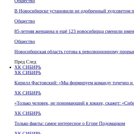
Общество
В Новосибирске установили не одобренный худсоветом
Общество
85-летняя женщина и ещё 123 новосибирца сменили имен
Общество
Новосибирская область готова к революционному прорыв
Пред
След
ХК СИБИРЬ
ХК СИБИРЬ
Кирилл Фастовский: «Мы формируем команду точечно и 
ХК СИБИРЬ
«Только человек, не понимающий в хоккее, скажет: «Си
ХК СИБИРЬ
Только факты: самое интересное о Егоре Подомацком
ХК СИБИРЬ