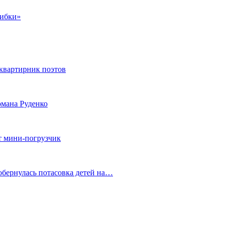
шибки»
квартирник поэтов
мана Руденко
т мини-погрузчик
обернулась потасовка детей на…