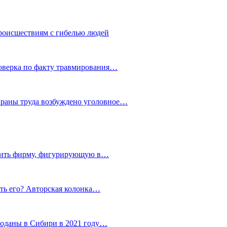
роисшествиям с гибелью людей
роверка по факту травмирования…
храны труда возбуждено уголовное…
тить фирму, фигурирующую в…
тить его? Авторская колонка…
роданы в Сибири в 2021 году…