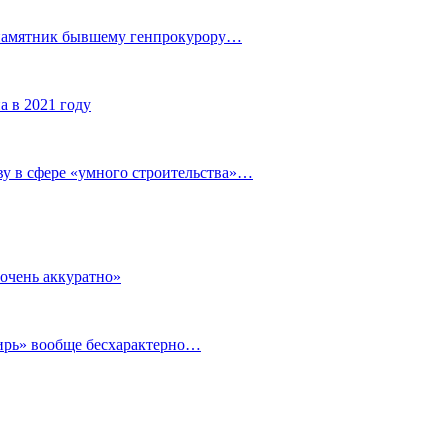
 памятник бывшему генпрокурору…
а в 2021 году
у в сфере «умного строительства»…
очень аккуратно»
бирь» вообще бесхарактерно…