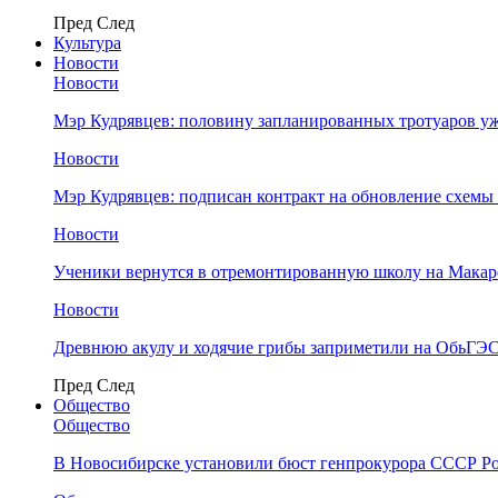
Пред
След
Культура
Новости
Новости
Мэр Кудрявцев: половину запланированных тротуаров у
Новости
Мэр Кудрявцев: подписан контракт на обновление схемы
Новости
Ученики вернутся в отремонтированную школу на Макар
Новости
Древнюю акулу и ходячие грибы заприметили на ОбьГЭ
Пред
След
Общество
Общество
В Новосибирске установили бюст генпрокурора СССР Ро