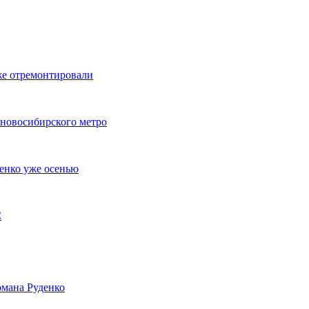
же отремонтировали
 новосибирского метро
енко уже осенью
С
мана Руденко