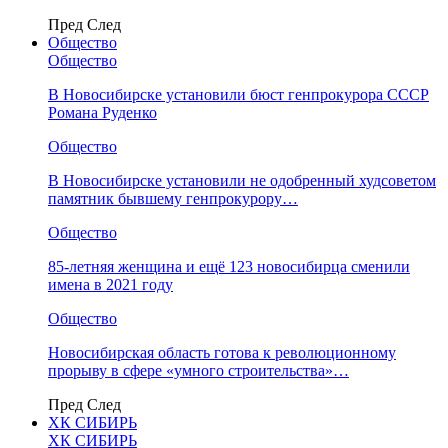
Пред
След
Общество
Общество
В Новосибирске установили бюст генпрокурора СССР
Романа Руденко
Общество
В Новосибирске установили не одобренный худсоветом
памятник бывшему генпрокурору…
Общество
85-летняя женщина и ещё 123 новосибирца сменили
имена в 2021 году
Общество
Новосибирская область готова к революционному
прорыву в сфере «умного строительства»…
Пред
След
ХК СИБИРЬ
ХК СИБИРЬ