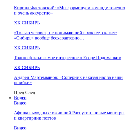
Кирилл Фастовский: «Мы формируем команду точечно
и очень аккуратно»
ХК СИБИРЬ
«Только человек, не понимающий в хоккее, скажет:
«Сибирь» вообще бесхарактерно…
ХК СИБИРЬ
Только факты: самое интересное о Егоре Подомацком
ХК СИБИРЬ
Андрей Мартемьянов: «Соперник наказал нас за наши
ошибки»
Пред
След
Видео
Видео
Афиша выходных: оживший Распутин, новые монстры
и квартирник поэтов
Видео