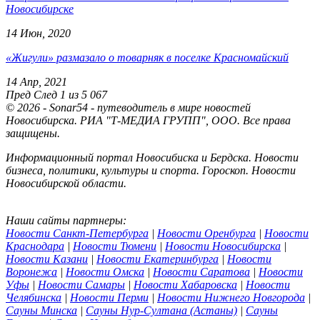
Новосибирске
14 Июн, 2020
«Жигули» размазало о товарняк в поселке Красномайский
14 Апр, 2021
Пред
След
1 из 5 067
© 2026 - Sonar54 - путеводитель в мире новостей
Новосибирска. РИА "Т-МЕДИА ГРУПП", ООО. Все права
защищены.
Информационный портал Новосибиска и Бердска. Новости
бизнеса, политики, культуры и спорта. Гороскоп. Новости
Новосибирской области.
Наши сайты партнеры:
Новости Санкт-Петербурга
|
Новости Оренбурга
|
Новости
Краснодара
|
Новости Тюмени
|
Новости Новосибирска
|
Новости Казани
|
Новости Екатеринбурга
|
Новости
Воронежа
|
Новости Омска
|
Новости Саратова
|
Новости
Уфы
|
Новости Самары
|
Новости Хабаровска
|
Новости
Челябинска
|
Новости Перми
|
Новости Нижнего Новгорода
|
Сауны Минска
|
Сауны Нур-Султана (Астаны)
|
Сауны