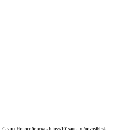
Сауны Новосибирска - https://101sauna.ru/novosibirsk