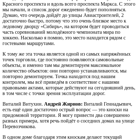
Красного проспекта и вдоль всего проспекта Маркса. С этого
мы начали, и список дорог ежедневно будет пополняться.
Думаю, что очередь дойдёт до улицы Авиастроителей, 2
достаточно быстро, потому что это очень близкое место к
ледовому дворцу «Сибирь», на котором будет проводиться
часть соревнований молодёжного чемпионата мира по
хоккею. Насколько я помню, это место находится рядом с
гостевыми маршрутами.
К тому же эта точка является одной из самых напряжённых
точек торговли, где постоянно появляются самовольные
объекты, и именно там мы демонтируем максимальное
количество объектов: они повторно устанавливаются, мы
повторно демонтируем. Точка находится под нашим
контролем, мы всё приведём в соответствие с нашими
правовыми актами, которые действуют на сегодняшний день,
в том числе с точки зрения эксплуатации дорог.
Виталий Витухин.
Андрей Жирнов:
Виталий Геннадьевич,
есть ещё один достаточно острый вопрос — это киоски на
придомовой территории. Я могу привести два совершенно
разных примера, хотя речь пойдёт о соседних домах на улице
Перевозчикова.
В одном доме благодаря этим киоскам делают текущий