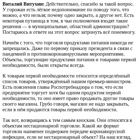
Виталий Витухин:
Действительно, спасибо за такой вопрос.
У горожан есть лёгкое недопонимание по поводу того, что
можно, а что нельзя; почему одно закрыто, а другое нет. Есть
некоторая путаница в том, в чьи полномочия входят такие
решения — в муниципальные, областной администрации?
Постараюсь в ответе на этот вопрос затронуть всё понемногу.
Начнём с того, что торговля продуктами питания никогда не
запрещалась. Даже по первому приказу президента в связи с
пандемией и противокоронавирусными мероприятиями.
Объекты, торгующие продуктами питания и товарами первой
необходимости, были открыты всегда.
К товарам первой необходимости относится определённый
список товаров, утверждённый нашим премьер-министром.
Есть пояснения главы Роспотребнадзора о том, что если
предприятие торгует хотя бы одним продуктом первой
необходимости, то оно имеет право продавать другие товары
своего магазина. Грубо говоря, магазин не надо закрывать,
если в нём продаются товары первой необходимости.
Так вот, возвращаясь к тем самым киоскам. Они относятся к
объектам нестационарной торговли. Какой же формат
торговли наименее подвержен передаче коронавирусной
инфекции, если не нестационарный объект? На наш взгляд,