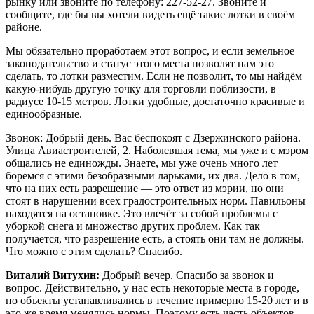
рынку или звоните по телефону: 227-52-27. Звоните и
сообщите, где бы вы хотели видеть ещё такие лотки в своём
районе.
Мы обязательно проработаем этот вопрос, и если земельное
законодательство и статус этого места позволят нам это
сделать, то лотки разместим. Если не позволит, то мы найдём
какую-нибудь другую точку для торговли поблизости, в
радиусе 10-15 метров. Лотки удобные, достаточно красивые и
единообразные.
Звонок: Добрый день. Вас беспокоят с Дзержинского района.
Улица Авиастроителей, 2. Наболевшая тема, мы уже и с мэром
общались не единожды. Знаете, мы уже очень много лет
боремся с этими безобразными ларьками, их два. Дело в том,
что на них есть разрешение — это ответ из мэрии, но они
стоят в нарушении всех градостроительных норм. Павильоны
находятся на остановке. Это влечёт за собой проблемы с
уборкой снега и множество других проблем. Как так
получается, что разрешение есть, а стоять они там не должны.
Что можно с этим сделать? Спасибо.
Виталий Витухин:
Добрый вечер. Спасибо за звонок и
вопрос. Действительно, у нас есть некоторые места в городе,
но объекты устанавливались в течение примерно 15-20 лет и в
это же время менялись нормы. Поэтому есть часть объектов,