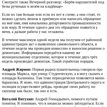
Смотрите также Вечерний разговор: «Берём нарушителей под
белы рученьки и везём на кладбище»
Если их там больше или если их нет в схеме, а они стоят, то
можно сделать звонок в приёмную или написать обращение
на моё имя, имя начальника департамента промышленности
или мэру. В течение одного дня это обращение появится у
меня, а дальше работа у нас отлажена.
В течение максимум одной недели мы получим от районной
администрации акт о выявлении самовольного объекта, в
течение недели мы проводим комиссию и выносим решение о
демонтаже. Информация передаётся нашему же
муниципальному отделению, которое в течение двух-трёх
недель производит демонтаж. Такой отработан порядок.
Андрей Жирнов:
Первая радиослушательница говорила про
площадь Маркса, про улицу Студенческую, а я могу сказать о
площади Калинина. Там тоже периодически появляется мини-
барахолка. Я знаю, что администрация Центрального округа и
полиция осуществляют рейды, проводят свою работу, но
скопище как было, так оно и есть.
Виталий Витухин:
Андрей Геннадьевич, немного путаем
понятия. Я понимаю, что в нюансах можно заблудиться. Если