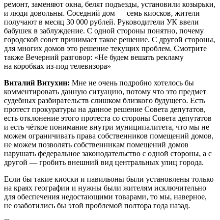
ремонт, заменяют окна, белят подъезды, установили козырьки,
и люди довольны. Соседний дом — семь киосков, жители
получают в месяц 30 000 рублей. Руководители УК ввели
бабушек в заблуждение. С одной стороны понятно, почему
городской совет принимает такое решение. С другой стороны,
для многих домов это решение текущих проблем. Смотрите
также Вечерний разговор: «Не будем вешать рекламу
на коробках из-под телевизора»
Виталий Витухин:
Мне не очень подробно хотелось бы
комментировать данную ситуацию, потому что это предмет
судебных разбирательств слишком близкого будущего. Есть
протест прокуратуры на данное решение Совета депутатов,
есть отклонение этого протеста со стороны Совета депутатов
и есть чёткое понимание внутри муниципалитета, что мы не
можем ограничивать права собственников помещений домов,
не можем позволять собственникам помещений домов
нарушать федеральное законодательство с одной стороны, а с
другой — гробить внешний вид центральных улиц города.
Если бы такие киоски и павильоны были установлены только
на краях географии и нужны были жителям исключительно
для обеспечения недостающими товарами, то мы, наверное,
не озаботились бы этой проблемой полтора года назад.