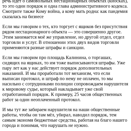
речь идёт о самовольных нестационарных объектах (киосках),
то это один порядок и одна глава административного кодекса.
Смотрите также Кому война, а кому мать родна: как пандемия
сказалась на бизнесе
Если мы говорим о тех, кто торгует с ящиков без присутствия
рядом нестационарного объекта — это совершенно другое.
Этим занимается моё же управление, но другой отдел, отдел
торговли и услуг. В отношении этих двух видов торговли
применяются разные штрафы и санкции.
Если мы говорим про площадь Калинина, о торгашах,
сидящих на ящиках, то им тоже выписываются штрафы. Уже
пару лет как у нас действует порядок дополнительных
наказаний. И мы проработали тот механизм, что если
выписан протокол, и штраф по нему не оплачен, то мы
насильно с сотрудниками полиции сопровождаем нарушителя
к мировому судье, который накладывает уже свой
отработанный порядок. К примеру, 25 часов общественных
работ за один неоплаченный протокол.
И мы тут же забираем нарушителя на наши общественные
работы, чтобы он там мёл, убирал, наводил порядок, тем
самым экономя бюджетные средства, работая на благо нашего
города и понимая, что нарушать не нужно.