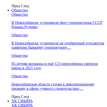
Пред
След
Общество
Общество
В Новосибирске установили бюст генпрокурора СССР
Романа Руденко
Общество
В Новосибирске установили не одобренный худсоветом
памятник бывшему генпрокурору…
Общество
85-летняя женщина и ещё 123 новосибирца сменили
имена в 2021 году
Общество
Новосибирская область готова к революционному
прорыву в сфере «умного строительства»…
Пред
След
ХК СИБИРЬ
ХК СИБИРЬ