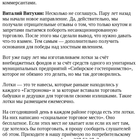
коммерсантами.
Виталий Витухин:
Несколько не соглашусь. Пару лет назад
мы начали новое направление. Да, действительно, мы
получали отрицательные отзывы о том, что только кнутом и
запретами пытаемся побороть несанкционированную
торговлю. После этого мы сделали вывод, что нужно давать
что-то взамен. Тем самым — дополнительно получить
основания для победы над злостным явлением.
Вот уже пару лет мы изготавливаем лотки за счёт
внебюджетных фондов и за счёт средств одного из унитарных
муниципальных предприятий «Сибирское гостеприимство»,
которое не обязано это делать, но мы так договорились.
Лотки — это те навесы, которые раньше находились у
каждого «Гастронома» и за которые вставали торговать
бабушки и дедушки для торговли своими излишками. Такие
лотки мы размещаем ежемесячно.
На сегодняшний день в каждом районе города есть эти лотки.
На них написано «социальное торговое место». Оно
бесплатное. Если этих мест не хватает или если их нет там,
где хотелось бы поторговать, я прошу сообщить слушателей
об этом. Приходите в нашу приёмную по потребительскому