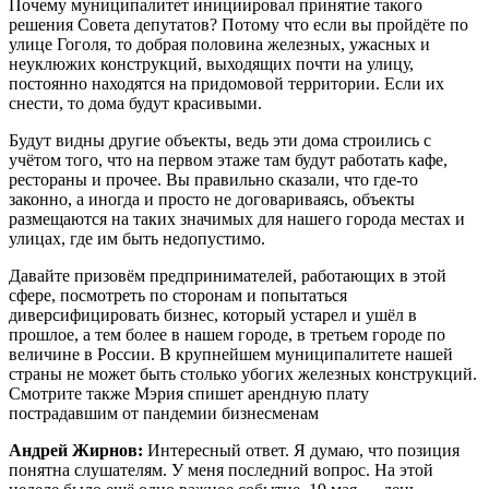
Почему муниципалитет инициировал принятие такого
решения Совета депутатов? Потому что если вы пройдёте по
улице Гоголя, то добрая половина железных, ужасных и
неуклюжих конструкций, выходящих почти на улицу,
постоянно находятся на придомовой территории. Если их
снести, то дома будут красивыми.
Будут видны другие объекты, ведь эти дома строились с
учётом того, что на первом этаже там будут работать кафе,
рестораны и прочее. Вы правильно сказали, что где-то
законно, а иногда и просто не договариваясь, объекты
размещаются на таких значимых для нашего города местах и
улицах, где им быть недопустимо.
Давайте призовём предпринимателей, работающих в этой
сфере, посмотреть по сторонам и попытаться
диверсифицировать бизнес, который устарел и ушёл в
прошлое, а тем более в нашем городе, в третьем городе по
величине в России. В крупнейшем муниципалитете нашей
страны не может быть столько убогих железных конструкций.
Смотрите также Мэрия спишет арендную плату
пострадавшим от пандемии бизнесменам
Андрей Жирнов:
Интересный ответ. Я думаю, что позиция
понятна слушателям. У меня последний вопрос. На этой