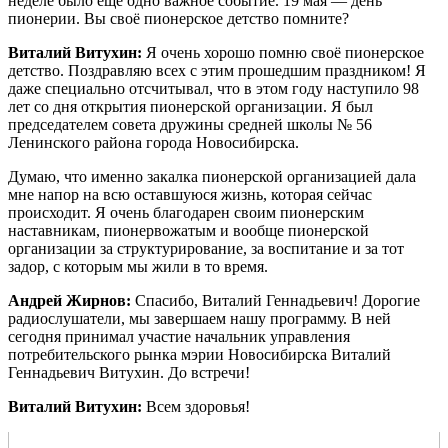
неделе было ещё одно важное событие. 19 мая — день
пионерии. Вы своё пионерское детство помните?
Виталий Витухин:
Я очень хорошо помню своё пионерское
детство. Поздравляю всех с этим прошедшим праздником! Я
даже специально отсчитывал, что в этом году наступило 98
лет со дня открытия пионерской организации. Я был
председателем совета дружины средней школы № 56
Ленинского района города Новосибирска.
Думаю, что именно закалка пионерской организацией дала
мне напор на всю оставшуюся жизнь, которая сейчас
происходит. Я очень благодарен своим пионерским
наставникам, пионервожатым и вообще пионерской
организации за структурирование, за воспитание и за тот
задор, с которым мы жили в то время.
Андрей Жирнов:
Спасибо, Виталий Геннадьевич! Дорогие
радиослушатели, мы завершаем нашу программу. В ней
сегодня принимал участие начальник управления
потребительского рынка мэрии Новосибирска Виталий
Геннадьевич Витухин. До встречи!
Виталий Витухин:
Всем здоровья!