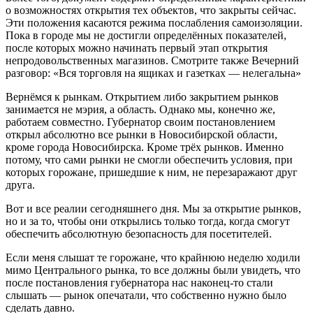
о возможностях открытия тех объектов, что закрыты сейчас.
Эти положения касаются режима послабления самоизоляции.
Пока в городе мы не достигли определённых показателей,
после которых можно начинать первый этап открытия
непродовольственных магазинов. Смотрите также Вечерний
разговор: «Вся торговля на ящиках и газетках — нелегальна»
Вернёмся к рынкам. Открытием либо закрытием рынков
занимается не мэрия, а область. Однако мы, конечно же,
работаем совместно. Губернатор своим постановлением
открыл абсолютно все рынки в Новосибирской области,
кроме города Новосибирска. Кроме трёх рынков. Именно
потому, что сами рынки не смогли обеспечить условия, при
которых горожане, пришедшие к ним, не перезаражают друг
друга.
Вот и все реалии сегодняшнего дня. Мы за открытие рынков,
но и за то, чтобы они открылись только тогда, когда смогут
обеспечить абсолютную безопасность для посетителей.
Если меня слышат те горожане, что крайнюю неделю ходили
мимо Центрального рынка, то все должны были увидеть, что
после постановления губернатора нас наконец-то стали
слышать — рынок опечатали, что собственно нужно было
сделать давно.