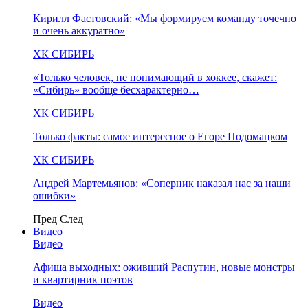
Кирилл Фастовский: «Мы формируем команду точечно
и очень аккуратно»
ХК СИБИРЬ
«Только человек, не понимающий в хоккее, скажет:
«Сибирь» вообще бесхарактерно…
ХК СИБИРЬ
Только факты: самое интересное о Егоре Подомацком
ХК СИБИРЬ
Андрей Мартемьянов: «Соперник наказал нас за наши
ошибки»
Пред
След
Видео
Видео
Афиша выходных: оживший Распутин, новые монстры
и квартирник поэтов
Видео