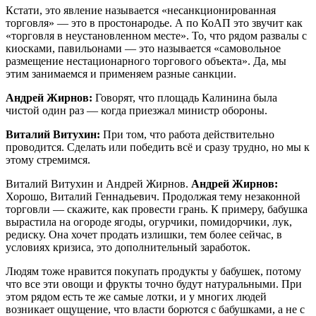
Кстати, это явление называется «несанкционированная
торговля» — это в простонародье. А по КоАП это звучит как
«торговля в неустановленном месте». То, что рядом развалы с
киосками, павильонами — это называется «самовольное
размещение нестационарного торгового объекта». Да, мы
этим занимаемся и применяем разные санкции.
Андрей Жирнов:
Говорят, что площадь Калинина была
чистой один раз — когда приезжал министр обороны.
Виталий Витухин:
При том, что работа действительно
проводится. Сделать или победить всё и сразу трудно, но мы к
этому стремимся.
Виталий Витухин и Андрей Жирнов.
Андрей Жирнов:
Хорошо, Виталий Геннадьевич. Продолжая тему незаконной
торговли — скажите, как провести грань. К примеру, бабушка
вырастила на огороде ягоды, огурчики, помидорчики, лук,
редиску. Она хочет продать излишки, тем более сейчас, в
условиях кризиса, это дополнительный заработок.
Людям тоже нравится покупать продукты у бабушек, потому
что все эти овощи и фрукты точно будут натуральными. При
этом рядом есть те же самые лотки, и у многих людей
возникает ощущение, что власти борются с бабушками, а не с