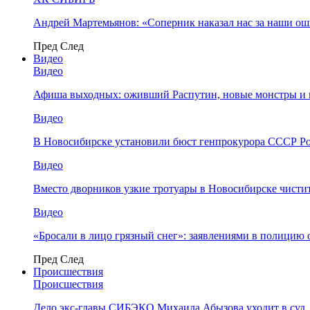
Андрей Мартемьянов: «Соперник наказал нас за наши о
Пред
След
Видео
Видео
Афиша выходных: оживший Распутин, новые монстры и 
Видео
В Новосибирске установили бюст генпрокурора СССР Ро
Видео
Вместо дворников узкие тротуары в Новосибирске чисти
Видео
«Бросали в лицо грязный снег»: заявлениями в полицию 
Пред
След
Происшествия
Происшествия
Дело экс-главы СИБЭКО Михаила Абызова уходит в суд