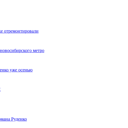
же отремонтировали
 новосибирского метро
енко уже осенью
С
мана Руденко