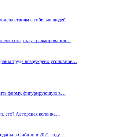
роисшествиям с гибелью людей
роверка по факту травмирования…
храны труда возбуждено уголовное…
тить фирму, фигурирующую в…
тить его? Авторская колонка…
роданы в Сибири в 2021 году…