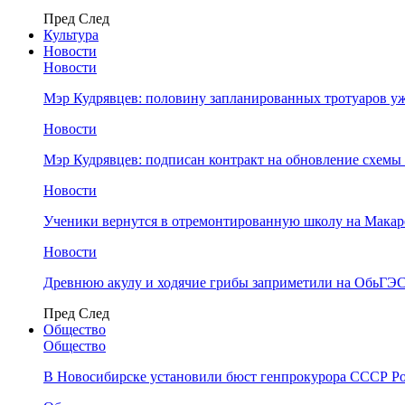
Пред
След
Культура
Новости
Новости
Мэр Кудрявцев: половину запланированных тротуаров у
Новости
Мэр Кудрявцев: подписан контракт на обновление схемы
Новости
Ученики вернутся в отремонтированную школу на Макар
Новости
Древнюю акулу и ходячие грибы заприметили на ОбьГЭ
Пред
След
Общество
Общество
В Новосибирске установили бюст генпрокурора СССР Ро