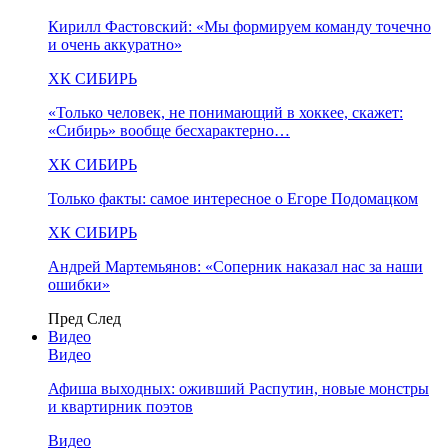
Кирилл Фастовский: «Мы формируем команду точечно
и очень аккуратно»
ХК СИБИРЬ
«Только человек, не понимающий в хоккее, скажет:
«Сибирь» вообще бесхарактерно…
ХК СИБИРЬ
Только факты: самое интересное о Егоре Подомацком
ХК СИБИРЬ
Андрей Мартемьянов: «Соперник наказал нас за наши
ошибки»
Пред
След
Видео
Видео
Афиша выходных: оживший Распутин, новые монстры
и квартирник поэтов
Видео