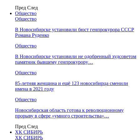
Пред
След
Общество
Общество
В Новосибирске установили бюст генпрокурора СССР
Романа Руденко
Общество
В Новосибирске установили не одобренный худсоветом
памятник бывшему генпрокурору…
Общество
85-летняя женщина и ещё 123 новосибирца сменили
имена в 2021 году
Общество
Новосибирская область готова к революционному
прорыву в сфере «умного строительства»…
Пред
След
ХК СИБИРЬ
ХК СИБИРЬ