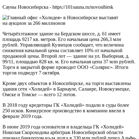
Сауны Новосибирска - https://101sauna.ru/novosibirsk
Четырёхэтажное здание на Бердском шоссе, д. 61 имеет
площадь 9217 кв. метров. Его начальная цена 266,3 млн
рублей. Управляющий Кузнецов сообщает, что величина
снижения начальной цены составляет 10% от начальной
продажной цены. Второй лот — здание на ул. Выборная, д.
99/11, площадью 828 кв. м. Его начальная цена 37 млн рублей.
Торги в закрытой форме проводит ООО «Солярис». Итоги
торгов подведут 7 октября.
Кроме двух объектов в Новосибирске, на торги выставлены
здания сети «Холидей» в Барнауле, Салаире, Новокузнецке,
Омске и Томске — всего 12 лотов.
В 2018 году кредиторы ГК «Холидей» подали в суды более
250 исков. Конкурсное производство в компании ввели в
феврале 2019 года.
В июне 2019 года основателя и владельца ГК «Холидей»
Николая Скороходова арбитраж Новосибирской области
признал банкротом из-за долга в 330 млн рублей перед Альфа-