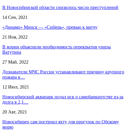
В Новосибирской области снизилось число преступлений
14 Сен, 2021
«Динамо» Минск — «Сибирь», превью к матчу
21 Ноя, 2022
В мэрии объяснили необходимость перекрытия улицы
Ватутина
27 Май, 2022
Дознаватели МЧС России устанавливают причину крупного
пожара в…
12 Июл, 2021
Новосибирский аквапарк подал иск о самобанкротстве из-за
долга в 2,1…
20 Авг, 2021
Новосибирец сам построил яхту для прогулок по Обскому
морю