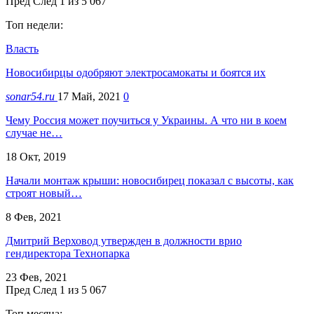
Пред
След
1 из 5 067
Топ недели:
Власть
Новосибирцы одобряют электросамокаты и боятся их
sonar54.ru
17 Май, 2021
0
Чему Россия может поучиться у Украины. А что ни в коем
случае не…
18 Окт, 2019
Начали монтаж крыши: новосибирец показал с высоты, как
строят новый…
8 Фев, 2021
Дмитрий Верховод утвержден в должности врио
гендиректора Технопарка
23 Фев, 2021
Пред
След
1 из 5 067
Топ месяца: