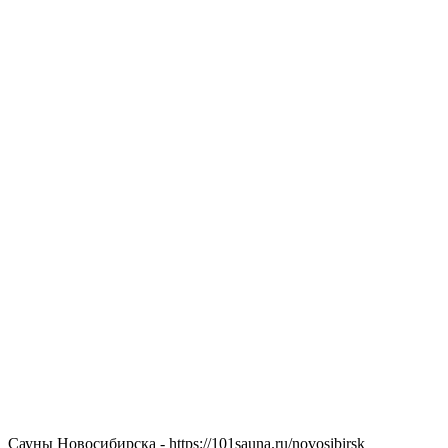
Сауны Новосибирска - https://101sauna.ru/novosibirsk