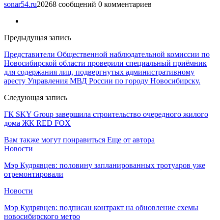
sonar54.ru
20268 сообщений
0 комментариев
Предыдущая запись
Представители Общественной наблюдательной комиссии по
Новосибирской области проверили специальный приёмник
для содержания лиц, подвергнутых административному
аресту Управления МВД России по городу Новосибирску.
Следующая запись
ГК SKY Group завершила строительство очередного жилого
дома ЖК RED FOX
Вам также могут понравиться
Еще от автора
Новости
Мэр Кудрявцев: половину запланированных тротуаров уже
отремонтировали
Новости
Мэр Кудрявцев: подписан контракт на обновление схемы
новосибирского метро