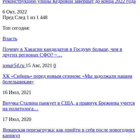
Реконструкцию улицы Кедровой завершат до конца 2022 года
6 Окт, 2022
Пред
След
1 из 1 448
Топ сегодня:
Власть
Почему в Хакасии кандидатов в Госдуму больше, чем в
других регионах СФО? ~…
sonar54.ru
15 Авг, 2021
0
ХК «Сибирь» перед новым сезоном: «Мы задолжали нашим
болельщикам»
16 Июл, 2021
Внучка Сталина панкует в США, а правнук Брежнева учится
на политолога…
17 Июл, 2020
Январская перезагрузка: как прийти в себя после новогодних
каникул