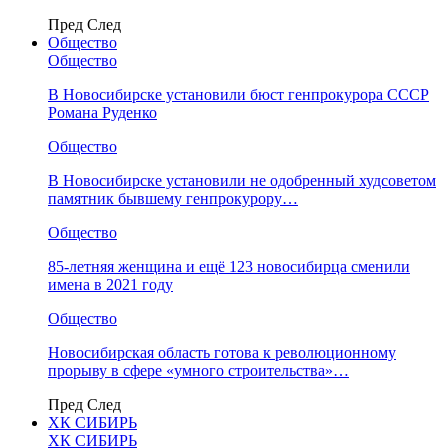
Пред
След
Общество
Общество
В Новосибирске установили бюст генпрокурора СССР
Романа Руденко
Общество
В Новосибирске установили не одобренный худсоветом
памятник бывшему генпрокурору…
Общество
85-летняя женщина и ещё 123 новосибирца сменили
имена в 2021 году
Общество
Новосибирская область готова к революционному
прорыву в сфере «умного строительства»…
Пред
След
ХК СИБИРЬ
ХК СИБИРЬ