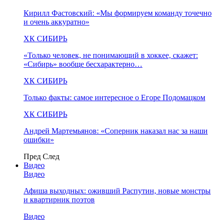
Кирилл Фастовский: «Мы формируем команду точечно
и очень аккуратно»
ХК СИБИРЬ
«Только человек, не понимающий в хоккее, скажет:
«Сибирь» вообще бесхарактерно…
ХК СИБИРЬ
Только факты: самое интересное о Егоре Подомацком
ХК СИБИРЬ
Андрей Мартемьянов: «Соперник наказал нас за наши
ошибки»
Пред
След
Видео
Видео
Афиша выходных: оживший Распутин, новые монстры
и квартирник поэтов
Видео