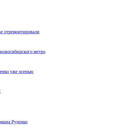
же отремонтировали
 новосибирского метро
енко уже осенью
С
мана Руденко