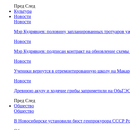
Пред
След
Культура
Новости
Новости
Мэр Кудрявцев: половину запланированных тротуаров у
Новости
Мэр Кудрявцев: подписан контракт на обновление схемы
Новости
Ученики вернутся в отремонтированную школу на Макар
Новости
Древнюю акулу и ходячие грибы заприметили на ОбьГЭ
Пред
След
Общество
Общество
В Новосибирске установили бюст генпрокурора СССР Ро