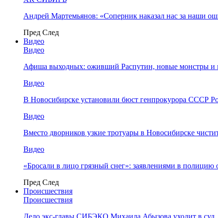
Андрей Мартемьянов: «Соперник наказал нас за наши о
Пред
След
Видео
Видео
Афиша выходных: оживший Распутин, новые монстры и 
Видео
В Новосибирске установили бюст генпрокурора СССР Ро
Видео
Вместо дворников узкие тротуары в Новосибирске чисти
Видео
«Бросали в лицо грязный снег»: заявлениями в полицию 
Пред
След
Происшествия
Происшествия
Дело экс-главы СИБЭКО Михаила Абызова уходит в суд