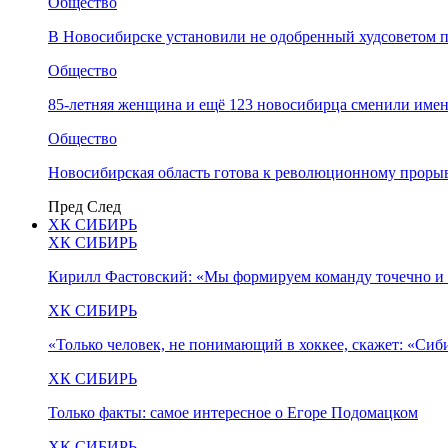
Общество
В Новосибирске установили не одобренный худсоветом
Общество
85-летняя женщина и ещё 123 новосибирца сменили имен
Общество
Новосибирская область готова к революционному прорыв
Пред
След
ХК СИБИРЬ
ХК СИБИРЬ
Кирилл Фастовский: «Мы формируем команду точечно и 
ХК СИБИРЬ
«Только человек, не понимающий в хоккее, скажет: «Си
ХК СИБИРЬ
Только факты: самое интересное о Егоре Подомацком
ХК СИБИРЬ