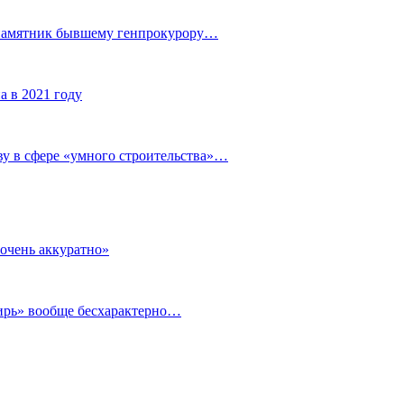
 памятник бывшему генпрокурору…
а в 2021 году
у в сфере «умного строительства»…
очень аккуратно»
бирь» вообще бесхарактерно…