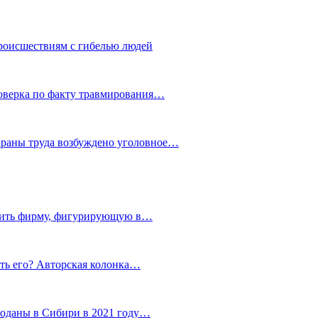
роисшествиям с гибелью людей
роверка по факту травмирования…
храны труда возбуждено уголовное…
тить фирму, фигурирующую в…
тить его? Авторская колонка…
роданы в Сибири в 2021 году…