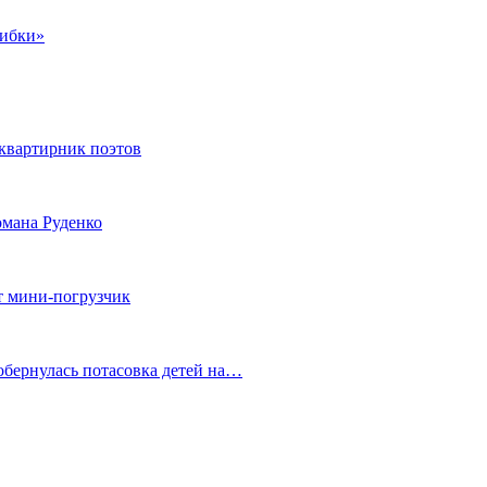
шибки»
квартирник поэтов
мана Руденко
т мини-погрузчик
обернулась потасовка детей на…