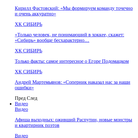
Кирилл Фастовский: «Мы формируем команду точечно
и очень аккуратно»
ХК СИБИРЬ
«Только человек, не понимающий в хоккее, скажет:
«Сибирь» вообще бесхарактерно…
ХК СИБИРЬ
Только факты: самое интересное о Егоре Подомацком
ХК СИБИРЬ
Андрей Мартемьянов: «Соперник наказал нас за наши
ошибки»
Пред
След
Видео
Видео
Афиша выходных: оживший Распутин, новые монстры
и квартирник поэтов
Видео