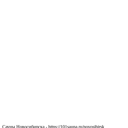
Сауны Новосибирска - https://101sauna.ru/novosibirsk