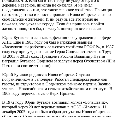
понимаю, что, если бы в 1951 году не умер отец, я б в
деревне, наверное, никогда не оказался. Я не имел
представления о том, что такое сельское хозяйство. Несмотря
на то что детство и юность прошли в Новосибирске, считаю
себя сельским жителем. И ни разу за все это время не
пожалел, что уехал из города. Если бы пришлось пройти
жизнь заново, то я бы, пожалуй, повторил все сначала».
Юрия Бугакова знали как эффективного управленца в сфере
АПК. Еще в 1983 году он был награжден званием
«Заслуженный работник сельского хозяйства РСФСР», в 1987
году ему присуждено звание Героя Социалистического Труда.
В 2003 и 2013 годах Президент России Владимир Путин
наградил Бугакова Орденом за заслуги перед Отечеством (III и
II степени соответственно).
Юрий Бугаков родился в Новосибирске. Служил
пограничником в Заполярье. Работал спецкором районной
газеты, инструктором в Ордынском райкоме партии. Заочно
учился в Новосибирском сельскохозяйственном институте. В
1968 году переехал в село Верх-Ирмень.
В 1972 году Юрий Бугаков возглавил колхоз «Большевик»,
который через 20 лет переименован в АОЗТ «Ирмень». 11
декабря 2005 года он был избран депутатом Новосибирского
областного Совета депутатов и работал в аграрном комитете.