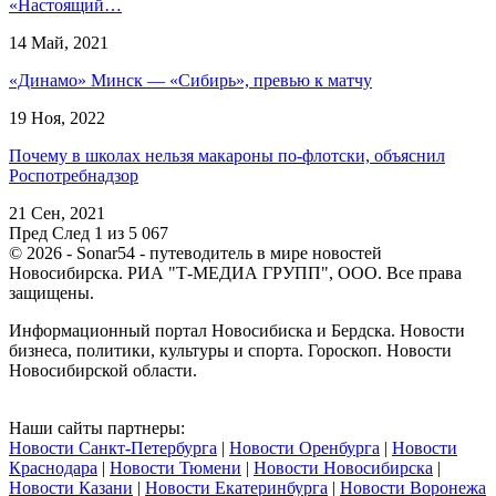
«Настоящий…
14 Май, 2021
«Динамо» Минск — «Сибирь», превью к матчу
19 Ноя, 2022
Почему в школах нельзя макароны по-флотски, объяснил
Роспотребнадзор
21 Сен, 2021
Пред
След
1 из 5 067
© 2026 - Sonar54 - путеводитель в мире новостей
Новосибирска. РИА "Т-МЕДИА ГРУПП", ООО. Все права
защищены.
Информационный портал Новосибиска и Бердска. Новости
бизнеса, политики, культуры и спорта. Гороскоп. Новости
Новосибирской области.
Наши сайты партнеры:
Новости Санкт-Петербурга
|
Новости Оренбурга
|
Новости
Краснодара
|
Новости Тюмени
|
Новости Новосибирска
|
Новости Казани
|
Новости Екатеринбурга
|
Новости Воронежа