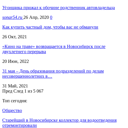
Угонщика прижал к обочине родственник автовладельца
sonar54.ru
26 Апр, 2020
0
Как купить частный дом, чтобы вас не обманули
26 Окт, 2021
«Кино на траве» возвращается в Новосибирск после
двухлетнего перерыва
20 Июн, 2022
31 мая – День образования подразделений по делам
несовершеннолетних в…
31 Май, 2021
Пред
След
1 из 5 067
Топ сегодня:
Общество
Старейший в Новосибирске коллектор для водоотведения
отремонтировали