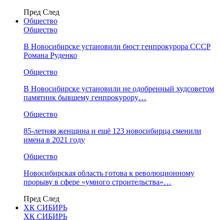
Пред
След
Общество
Общество
В Новосибирске установили бюст генпрокурора СССР
Романа Руденко
Общество
В Новосибирске установили не одобренный худсоветом
памятник бывшему генпрокурору…
Общество
85-летняя женщина и ещё 123 новосибирца сменили
имена в 2021 году
Общество
Новосибирская область готова к революционному
прорыву в сфере «умного строительства»…
Пред
След
ХК СИБИРЬ
ХК СИБИРЬ