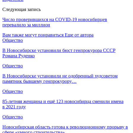
Следующая запись
Число проверившихся на COVID-19 новосибирцев
перевалило за миллион
Вам также могут понравиться
Еще от автора
Общество
В Новосибирске установили бюст генпрокурора СССР
Романа Руденко
Общество
В Новосибирске установили не одобренный худсоветом
памятник бывшему генпрокурору…
Общество
85-летняя женщина и ещё 123 новосибирца сменили имена
в 2021 году
Общество
Новосибирская область готова к революционному прорыву в
сфере «умного строительства»…