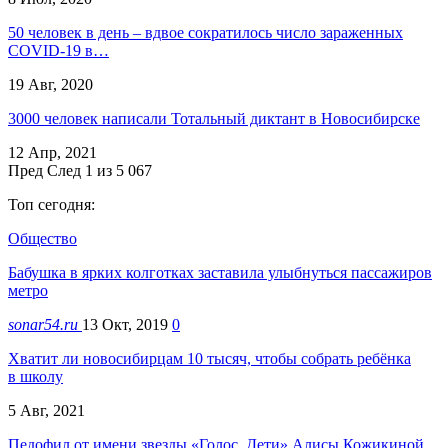
50 человек в день – вдвое сократилось число зараженных
CОVID-19 в…
19 Авг, 2020
3000 человек написали Тотальный диктант в Новосибирске
12 Апр, 2021
Пред
След
1 из 5 067
Топ сегодня:
Общество
Бабушка в ярких колготках заставила улыбнуться пассажиров
метро
sonar54.ru
13 Окт, 2019
0
Хватит ли новосибирцам 10 тысяч, чтобы собрать ребёнка
в школу
5 Авг, 2021
Педофил от имени звезды «Голос. Дети» Алисы Кожикиной