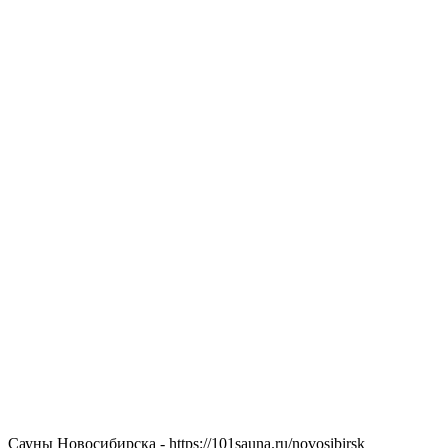
Сауны Новосибирска - https://101sauna.ru/novosibirsk