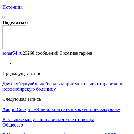
Источник
0
Поделиться
sonar54.ru
20268 сообщений
0 комментариев
Предыдущая запись
Двух туберкулёзных больных принудительно отправили в
новосибирскую больницу
Следующая запись
Харри Сятери: «Я люблю играть в хоккей и не жалуюсь»
Вам также могут понравиться
Еще от автора
Общество