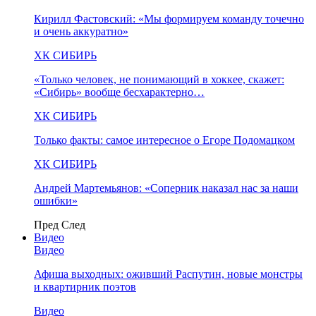
Кирилл Фастовский: «Мы формируем команду точечно
и очень аккуратно»
ХК СИБИРЬ
«Только человек, не понимающий в хоккее, скажет:
«Сибирь» вообще бесхарактерно…
ХК СИБИРЬ
Только факты: самое интересное о Егоре Подомацком
ХК СИБИРЬ
Андрей Мартемьянов: «Соперник наказал нас за наши
ошибки»
Пред
След
Видео
Видео
Афиша выходных: оживший Распутин, новые монстры
и квартирник поэтов
Видео