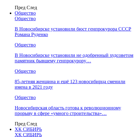
Пред
След
Общество
Общество
В Новосибирске установили бюст генпрокурора СССР
Романа Руденко
Общество
В Новосибирске установили не одобренный худсоветом
памятник бывшему генпрокурору…
Общество
85-летняя женщина и ещё 123 новосибирца сменили
имена в 2021 году
Общество
Новосибирская область готова к революционному
прорыву в сфере «умного строительства»…
Пред
След
ХК СИБИРЬ
ХК СИБИРЬ