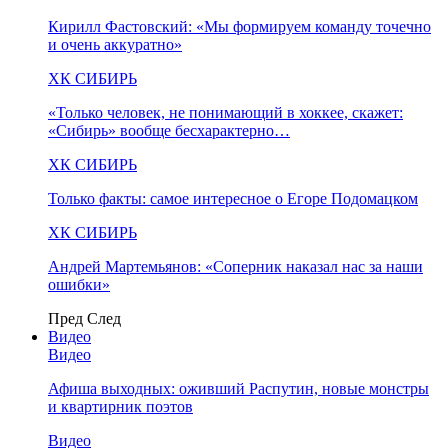
Кирилл Фастовский: «Мы формируем команду точечно
и очень аккуратно»
ХК СИБИРЬ
«Только человек, не понимающий в хоккее, скажет:
«Сибирь» вообще бесхарактерно…
ХК СИБИРЬ
Только факты: самое интересное о Егоре Подомацком
ХК СИБИРЬ
Андрей Мартемьянов: «Соперник наказал нас за наши
ошибки»
Пред
След
Видео
Видео
Афиша выходных: оживший Распутин, новые монстры
и квартирник поэтов
Видео