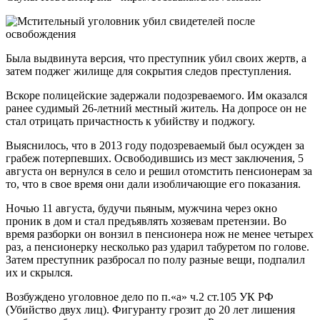
Была выдвинута версия, что преступник убил своих жертв, а
затем поджег жилище для сокрытия следов преступления.
Вскоре полицейские задержали подозреваемого. Им оказался
ранее судимый 26-летний местный житель. На допросе он не
стал отрицать причастность к убийству и поджогу.
Выяснилось, что в 2013 году подозреваемый был осужден за
грабеж потерпевших. Освободившись из мест заключения, 5
августа он вернулся в село и решил отомстить пенсионерам за
то, что в свое время они дали изобличающие его показания.
Ночью 11 августа, будучи пьяным, мужчина через окно
проник в дом и стал предъявлять хозяевам претензии. Во
время разборки он вонзил в пенсионера нож не менее четырех
раз, а пенсионерку несколько раз ударил табуретом по голове.
Затем преступник разбросал по полу разные вещи, подпалил
их и скрылся.
Возбуждено уголовное дело по п.«а» ч.2 ст.105 УК РФ
(Убийство двух лиц). Фигуранту грозит до 20 лет лишения