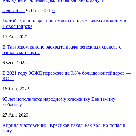
Как купить частный дом, чтобы вас не обманули
sonar54.ru
26 Окт, 2021
0
Густой туман не дал приземлиться нескольким самолетам в
Новосибирске
15 Авг, 2021
В Татарском районе раскрыта кража денежных средств с
банковской карты
6 Фев, 2022
В 2021 году ЗСЖД перевезла на 9,8% больше контейнеров —
КС…
16 Янв, 2022
95 лет исполняется народному художнику Вениамину
Чебанову
27 Авг, 2020
Кирилл Фастовский: «Красиков пахал, как вол, но попал в
зону…