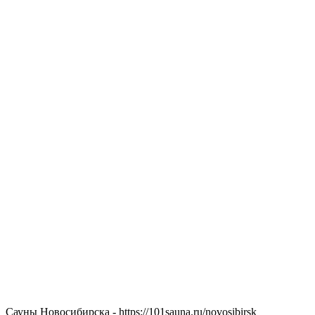
Сауны Новосибирска - https://101sauna.ru/novosibirsk