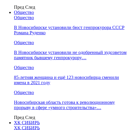
Пред
След
Общество
Общество
В Новосибирске установили бюст генпрокурора СССР
Романа Руденко
Общество
В Новосибирске установили не одобренный худсоветом
памятник бывшему генпрокурору…
Общество
85-летняя женщина и ещё 123 новосибирца сменили
имена в 2021 году
Общество
Новосибирская область готова к революционному
прорыву в сфере «умного строительства»…
Пред
След
ХК СИБИРЬ
ХК СИБИРЬ