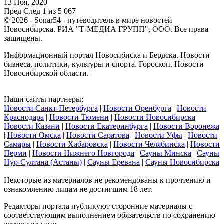
13 Ноя, 2020
Пред
След
1 из 5 067
© 2026 - Sonar54 - путеводитель в мире новостей
Новосибирска. РИА "Т-МЕДИА ГРУПП", ООО. Все права
защищены.
Информационный портал Новосибиска и Бердска. Новости
бизнеса, политики, культуры и спорта. Гороскоп. Новости
Новосибирской области.
Наши сайты партнеры:
Новости Санкт-Петербурга
|
Новости Оренбурга
|
Новости
Краснодара
|
Новости Тюмени
|
Новости Новосибирска
|
Новости Казани
|
Новости Екатеринбурга
|
Новости Воронежа
|
Новости Омска
|
Новости Саратова
|
Новости Уфы
|
Новости
Самары
|
Новости Хабаровска
|
Новости Челябинска
|
Новости
Перми
|
Новости Нижнего Новгорода
|
Сауны Минска
|
Сауны
Нур-Султана (Астаны)
|
Сауны Еревана
|
Сауны Новосибирска
Некоторые из материалов не рекомендованы к прочтению и
ознакомлению лицам не достигшим 18 лет.
Редакторы портала публикуют сторонние материалы с
соответствующим выполнением обязательств по сохранению