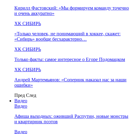
Кирилл Фастовский: «Мы формируем команду точечно
и очень аккуратно»
ХК СИБИРЬ
«Только человек, не понимающий в хоккее, скажет:
«Сибирь» вообще бесхарактерно…
ХК СИБИРЬ
Только факты: самое интересное о Егоре Подомацком
ХК СИБИРЬ
Андрей Мартемьянов: «Соперник наказал нас за наши
ошибки»
Пред
След
Видео
Видео
Афиша выходных: оживший Распутин, новые монстры
и квартирник поэтов
Видео