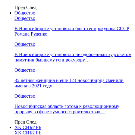
Пред
След
Общество
Общество
В Новосибирске установили бюст генпрокурора СССР
Романа Руденко
Общество
В Новосибирске установили не одобренный худсоветом
памятник бывшему генпрокурору…
Общество
85-летняя женщина и ещё 123 новосибирца сменили
имена в 2021 году
Общество
Новосибирская область готова к революционному
прорыву в сфере «умного строительства»…
Пред
След
ХК СИБИРЬ
ХК СИБИРЬ