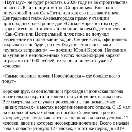
«Наутилус» не будет работать в 2020 году из-за строительства
нового ЛДС и станции метро «Спортивная». Еще один
популярный пляж Сан-Сити, или как его называют иначе
Центральный пляж Академгородка прямо у станции
пригородных электропоездов «Обское море» в этом году,
скорее всего, не откроется и купание на нем будет запрещено.
«Сан-Сити или Центральный пляж пока не получил
разрешение на пользование водой. Скорее всего, официально
открываться не будет, на нем будут выставлены знаки
«купаться запрещено», — пояснил Юрий Карпов. Напомним,
за купание в неположенных местах новосибирцев карают
штрафами от 1000 рублей, их успели получить уже 22
человека.
«Самые опасные пляжи Новосибирска – где больше всего
тонут»
Коронавирус, самоизоляция и прохладная июньская погода
значительно сократили количество утонувших в этом году.
Все смертельные случаи произошли на так называемых
«диких пляжах» в местах неорганизованного отдыха. С 15 мая
на водных объектах области погибло 5 человек, трое из
которых дети, тогда как за тот же период год назад утонуло 12
человек, двое из которых несовершеннолетние. Всего с начала
года в области утонуло 12 человек, а а тот же период в 2019