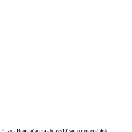
Сауны Новосибирска - https://101sauna.ru/novosibirsk