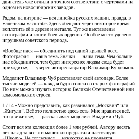
двигатель уже отлили в точном соответствии с чертежами на
одном из новосибирских заводов.
Рядом, на витрине — вся линейка русских машин, правда, в
маленьком масштабе. Здесь обещают через некоторое время
воплотить её в дереве и металле. Тут же выставлены
фотографии и копии боевых орденов. Особое место уделено
игрушкам советского периода.
«Вообще идея — объединить под одной крышей всех.
Фотография — наша тема. Значки — наша тема. Чем больше
нас объединится, тем будет интереснее людям сюда будет
приходить», — уверен автореставратор Владимир Курдюмов.
Моделист Владимир Чуб расставляет свой автопарк. Более
тысячи моделей — каждая будто сошла со старых фотографий.
По ним можно изучать историю Великой Отечественной или
комсомольских строек.
1 / 14 «Можно представить, как развивался „Москвич“ или
„Жигули“. Всё это полностью здесь есть. Мне нравится всё,
что движется», — рассказывает моделист Владимир Чуб.
Стоит вся эта коллекция более 1 млн рублей. Автору десять
лет назад за все эти машинки предлагали настоящую
«Шкоду». Не согласился — искусство не продаётся.