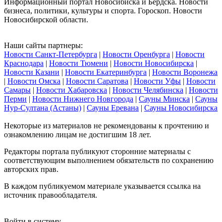
Информационный портал Новосибиска и Бердска. Новости
бизнеса, политики, культуры и спорта. Гороскоп. Новости
Новосибирской области.
Наши сайты партнеры:
Новости Санкт-Петербурга
|
Новости Оренбурга
|
Новости
Краснодара
|
Новости Тюмени
|
Новости Новосибирска
|
Новости Казани
|
Новости Екатеринбурга
|
Новости Воронежа
|
Новости Омска
|
Новости Саратова
|
Новости Уфы
|
Новости
Самары
|
Новости Хабаровска
|
Новости Челябинска
|
Новости
Перми
|
Новости Нижнего Новгорода
|
Сауны Минска
|
Сауны
Нур-Султана (Астаны)
|
Сауны Еревана
|
Сауны Новосибирска
Некоторые из материалов не рекомендованы к прочтению и
ознакомлению лицам не достигшим 18 лет.
Редакторы портала публикуют сторонние материалы с
соответствующим выполнением обязательств по сохранению
авторских прав.
В каждом публикуемом материале указывается ссылка на
источник правообладателя.
Войти в систему