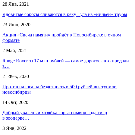
28 Янв, 2021
Ядовитые сбросы сливаются в реку Тула из «ничьей» трубы
23 Июн, 2020
Акция «Свеча памяти» пройдёт в Новосибирске в очном
формате
2 Май, 2021
Range Rover за 17 млн рублей — самое дорогое авто продали
в…
21 Фев, 2020
Против налога на бездетность в 500 рублей выступили
новосибирцы
14 Окт, 2020
Добрый увалень и хозяйка горы: символ года тигр
в зоопарке…
3 Янв, 2022