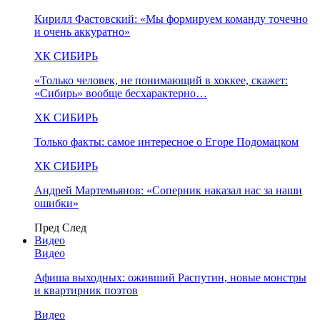
Кирилл Фастовский: «Мы формируем команду точечно
и очень аккуратно»
ХК СИБИРЬ
«Только человек, не понимающий в хоккее, скажет:
«Сибирь» вообще бесхарактерно…
ХК СИБИРЬ
Только факты: самое интересное о Егоре Подомацком
ХК СИБИРЬ
Андрей Мартемьянов: «Соперник наказал нас за наши
ошибки»
Пред
След
Видео
Видео
Афиша выходных: оживший Распутин, новые монстры
и квартирник поэтов
Видео