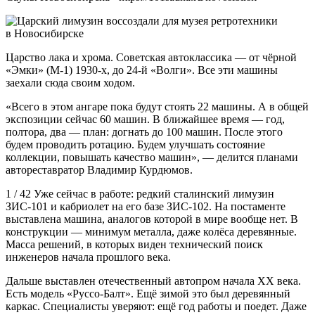
Царство лака и хрома. Советская автоклассика — от чёрной
«Эмки» (М-1) 1930-х, до 24-й «Волги». Все эти машины
заехали сюда своим ходом.
«Всего в этом ангаре пока будут стоять 22 машины. А в общей
экспозиции сейчас 60 машин. В ближайшее время — год,
полтора, два — план: догнать до 100 машин. После этого
будем проводить ротацию. Будем улучшать состояние
коллекции, повышать качество машин», — делится планами
автореставратор Владимир Курдюмов.
1 / 42 Уже сейчас в работе: редкий сталинский лимузин
ЗИС-101 и кабриолет на его базе ЗИС-102. На постаменте
выставлена машина, аналогов которой в мире вообще нет. В
конструкции — минимум металла, даже колёса деревянные.
Масса решений, в которых виден технический поиск
инженеров начала прошлого века.
Дальше выставлен отечественный автопром начала XX века.
Есть модель «Руссо-Балт». Ещё зимой это был деревянный
каркас. Специалисты уверяют: ещё год работы и поедет. Даже