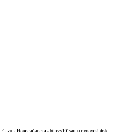
Сауны Новосибирска - https://101sauna.ru/novosibirsk