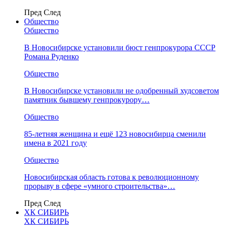
Пред
След
Общество
Общество
В Новосибирске установили бюст генпрокурора СССР
Романа Руденко
Общество
В Новосибирске установили не одобренный худсоветом
памятник бывшему генпрокурору…
Общество
85-летняя женщина и ещё 123 новосибирца сменили
имена в 2021 году
Общество
Новосибирская область готова к революционному
прорыву в сфере «умного строительства»…
Пред
След
ХК СИБИРЬ
ХК СИБИРЬ