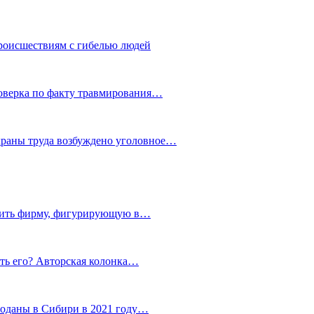
роисшествиям с гибелью людей
роверка по факту травмирования…
храны труда возбуждено уголовное…
тить фирму, фигурирующую в…
тить его? Авторская колонка…
роданы в Сибири в 2021 году…