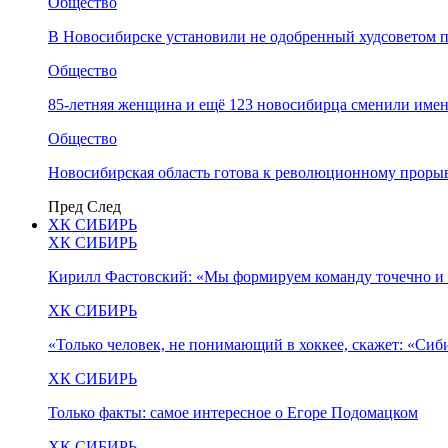
Общество
В Новосибирске установили не одобренный худсоветом
Общество
85-летняя женщина и ещё 123 новосибирца сменили имен
Общество
Новосибирская область готова к революционному прорыв
Пред
След
ХК СИБИРЬ
ХК СИБИРЬ
Кирилл Фастовский: «Мы формируем команду точечно и 
ХК СИБИРЬ
«Только человек, не понимающий в хоккее, скажет: «Си
ХК СИБИРЬ
Только факты: самое интересное о Егоре Подомацком
ХК СИБИРЬ