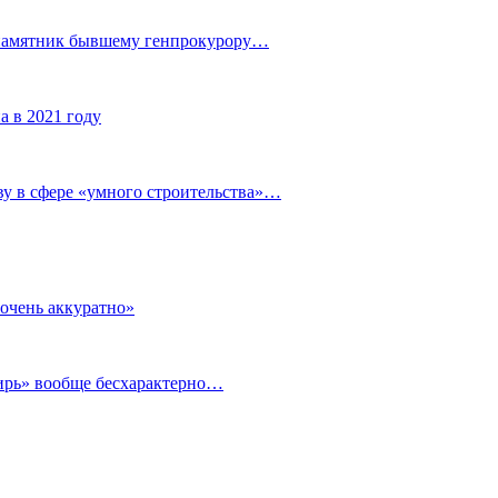
 памятник бывшему генпрокурору…
а в 2021 году
у в сфере «умного строительства»…
очень аккуратно»
бирь» вообще бесхарактерно…