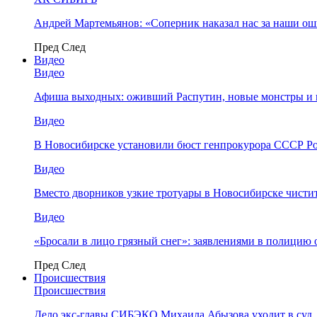
Андрей Мартемьянов: «Соперник наказал нас за наши о
Пред
След
Видео
Видео
Афиша выходных: оживший Распутин, новые монстры и 
Видео
В Новосибирске установили бюст генпрокурора СССР Ро
Видео
Вместо дворников узкие тротуары в Новосибирске чисти
Видео
«Бросали в лицо грязный снег»: заявлениями в полицию 
Пред
След
Происшествия
Происшествия
Дело экс-главы СИБЭКО Михаила Абызова уходит в суд