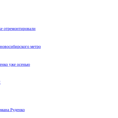
же отремонтировали
 новосибирского метро
енко уже осенью
С
мана Руденко