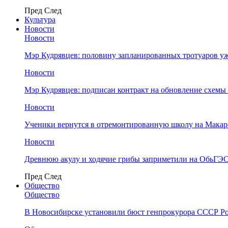
Пред
След
Культура
Новости
Новости
Мэр Кудрявцев: половину запланированных тротуаров у
Новости
Мэр Кудрявцев: подписан контракт на обновление схемы
Новости
Ученики вернутся в отремонтированную школу на Макар
Новости
Древнюю акулу и ходячие грибы заприметили на ОбьГЭ
Пред
След
Общество
Общество
В Новосибирске установили бюст генпрокурора СССР Ро