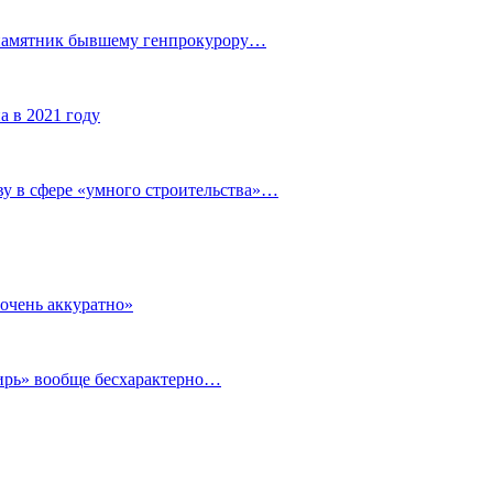
 памятник бывшему генпрокурору…
а в 2021 году
у в сфере «умного строительства»…
очень аккуратно»
бирь» вообще бесхарактерно…