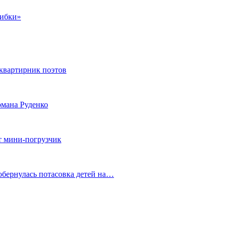
шибки»
квартирник поэтов
мана Руденко
т мини-погрузчик
обернулась потасовка детей на…