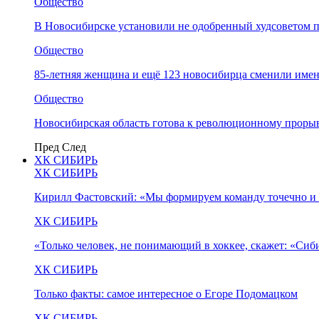
Общество
В Новосибирске установили не одобренный худсоветом
Общество
85-летняя женщина и ещё 123 новосибирца сменили имен
Общество
Новосибирская область готова к революционному прорыв
Пред
След
ХК СИБИРЬ
ХК СИБИРЬ
Кирилл Фастовский: «Мы формируем команду точечно и 
ХК СИБИРЬ
«Только человек, не понимающий в хоккее, скажет: «Си
ХК СИБИРЬ
Только факты: самое интересное о Егоре Подомацком
ХК СИБИРЬ