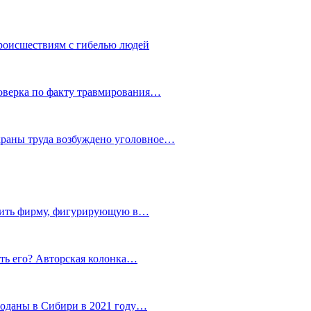
роисшествиям с гибелью людей
роверка по факту травмирования…
храны труда возбуждено уголовное…
тить фирму, фигурирующую в…
тить его? Авторская колонка…
роданы в Сибири в 2021 году…