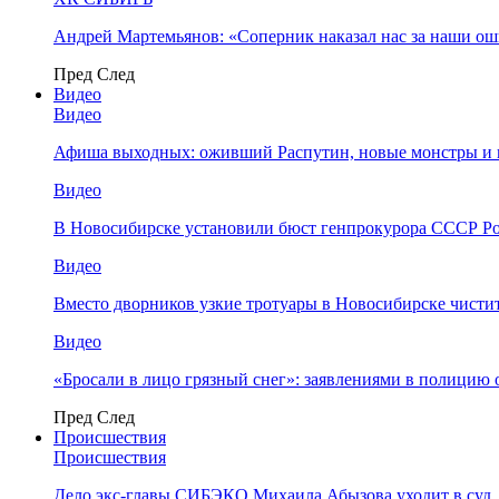
Андрей Мартемьянов: «Соперник наказал нас за наши о
Пред
След
Видео
Видео
Афиша выходных: оживший Распутин, новые монстры и 
Видео
В Новосибирске установили бюст генпрокурора СССР Ро
Видео
Вместо дворников узкие тротуары в Новосибирске чисти
Видео
«Бросали в лицо грязный снег»: заявлениями в полицию 
Пред
След
Происшествия
Происшествия
Дело экс-главы СИБЭКО Михаила Абызова уходит в суд