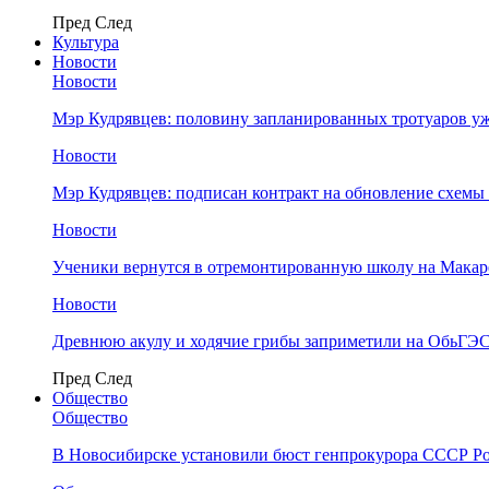
Пред
След
Культура
Новости
Новости
Мэр Кудрявцев: половину запланированных тротуаров у
Новости
Мэр Кудрявцев: подписан контракт на обновление схемы
Новости
Ученики вернутся в отремонтированную школу на Макар
Новости
Древнюю акулу и ходячие грибы заприметили на ОбьГЭ
Пред
След
Общество
Общество
В Новосибирске установили бюст генпрокурора СССР Ро