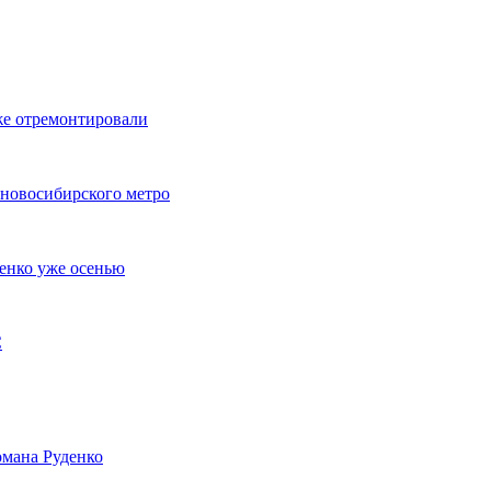
же отремонтировали
 новосибирского метро
енко уже осенью
С
мана Руденко