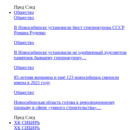
Пред
След
Общество
Общество
В Новосибирске установили бюст генпрокурора СССР
Романа Руденко
Общество
В Новосибирске установили не одобренный худсоветом
памятник бывшему генпрокурору…
Общество
85-летняя женщина и ещё 123 новосибирца сменили
имена в 2021 году
Общество
Новосибирская область готова к революционному
прорыву в сфере «умного строительства»…
Пред
След
ХК СИБИРЬ
ХК СИБИРЬ