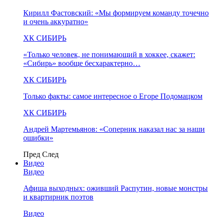
Кирилл Фастовский: «Мы формируем команду точечно
и очень аккуратно»
ХК СИБИРЬ
«Только человек, не понимающий в хоккее, скажет:
«Сибирь» вообще бесхарактерно…
ХК СИБИРЬ
Только факты: самое интересное о Егоре Подомацком
ХК СИБИРЬ
Андрей Мартемьянов: «Соперник наказал нас за наши
ошибки»
Пред
След
Видео
Видео
Афиша выходных: оживший Распутин, новые монстры
и квартирник поэтов
Видео