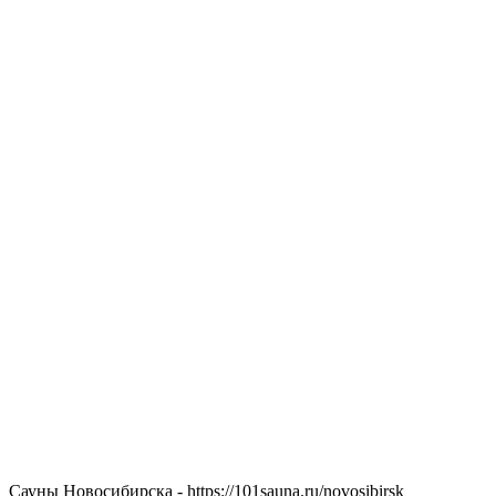
Сауны Новосибирска - https://101sauna.ru/novosibirsk