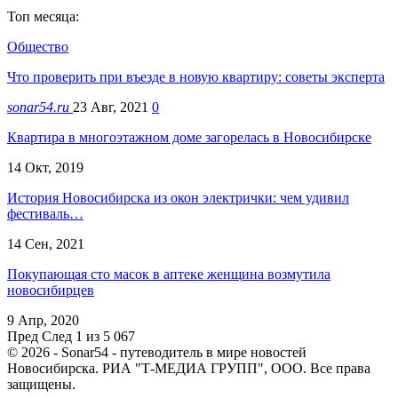
Топ месяца:
Общество
Что проверить при въезде в новую квартиру: советы эксперта
sonar54.ru
23 Авг, 2021
0
Квартира в многоэтажном доме загорелась в Новосибирске
14 Окт, 2019
История Новосибирска из окон электрички: чем удивил
фестиваль…
14 Сен, 2021
Покупающая сто масок в аптеке женщина возмутила
новосибирцев
9 Апр, 2020
Пред
След
1 из 5 067
© 2026 - Sonar54 - путеводитель в мире новостей
Новосибирска. РИА "Т-МЕДИА ГРУПП", ООО. Все права
защищены.