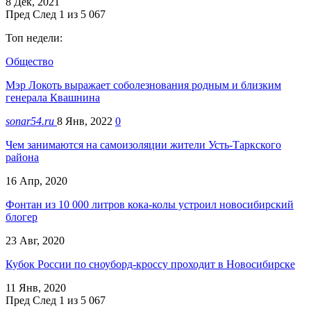
8 Дек, 2021
Пред
След
1 из 5 067
Топ недели:
Общество
Мэр Локоть выражает соболезнования родным и близким
генерала Квашнина
sonar54.ru
8 Янв, 2022
0
Чем занимаются на самоизоляции жители Усть-Таркского
района
16 Апр, 2020
Фонтан из 10 000 литров кока-колы устроил новосибирский
блогер
23 Авг, 2020
Кубок России по сноуборд-кроссу проходит в Новосибирске
11 Янв, 2020
Пред
След
1 из 5 067