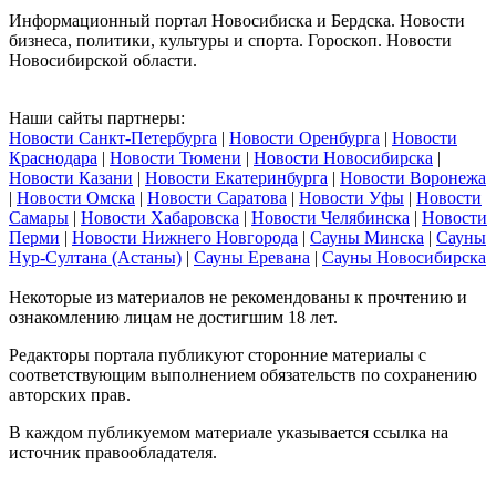
Информационный портал Новосибиска и Бердска. Новости
бизнеса, политики, культуры и спорта. Гороскоп. Новости
Новосибирской области.
Наши сайты партнеры:
Новости Санкт-Петербурга
|
Новости Оренбурга
|
Новости
Краснодара
|
Новости Тюмени
|
Новости Новосибирска
|
Новости Казани
|
Новости Екатеринбурга
|
Новости Воронежа
|
Новости Омска
|
Новости Саратова
|
Новости Уфы
|
Новости
Самары
|
Новости Хабаровска
|
Новости Челябинска
|
Новости
Перми
|
Новости Нижнего Новгорода
|
Сауны Минска
|
Сауны
Нур-Султана (Астаны)
|
Сауны Еревана
|
Сауны Новосибирска
Некоторые из материалов не рекомендованы к прочтению и
ознакомлению лицам не достигшим 18 лет.
Редакторы портала публикуют сторонние материалы с
соответствующим выполнением обязательств по сохранению
авторских прав.
В каждом публикуемом материале указывается ссылка на
источник правообладателя.