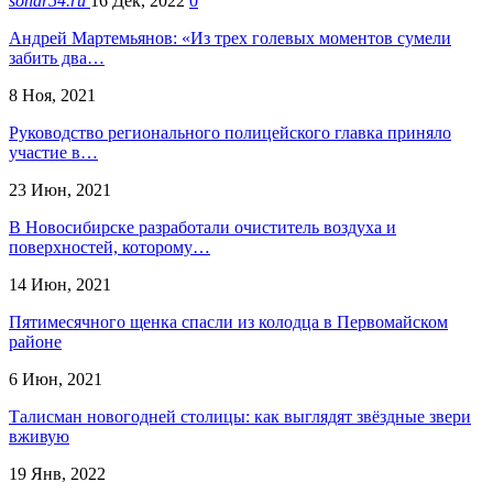
sonar54.ru
16 Дек, 2022
0
Андрей Мартемьянов: «Из трех голевых моментов сумели
забить два…
8 Ноя, 2021
Руководство регионального полицейского главка приняло
участие в…
23 Июн, 2021
В Новосибирске разработали очиститель воздуха и
поверхностей, которому…
14 Июн, 2021
Пятимесячного щенка спасли из колодца в Первомайском
районе
6 Июн, 2021
Талисман новогодней столицы: как выглядят звёздные звери
вживую
19 Янв, 2022