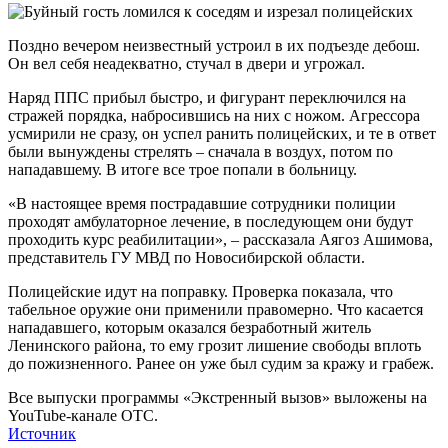
Поздно вечером неизвестный устроил в их подъезде дебош.
Он вел себя неадекватно, стучал в двери и угрожал.
Наряд ППС прибыл быстро, и фигурант переключился на
стражей порядка, набросившись на них с ножом. Агрессора
усмирили не сразу, он успел ранить полицейских, и те в ответ
были вынуждены стрелять – сначала в воздух, потом по
нападавшему. В итоге все трое попали в больницу.
«В настоящее время пострадавшие сотрудники полиции
проходят амбулаторное лечение, в последующем они будут
проходить курс реабилитации», – рассказала Аягоз Ашимова,
представитель ГУ МВД по Новосибирской области.
Полицейские идут на поправку. Проверка показала, что
табельное оружие они применили правомерно. Что касается
нападавшего, которым оказался безработный житель
Ленинского района, то ему грозит лишение свободы вплоть
до пожизненного. Ранее он уже был судим за кражу и грабеж.
Все выпуски программы «Экстренный вызов» выложены на
YouTube-канале ОТС.
Источник