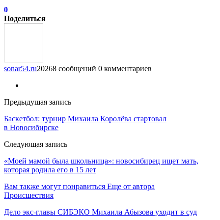
0
Поделиться
sonar54.ru
20268 сообщений
0 комментариев
Предыдущая запись
Баскетбол: турнир Михаила Королёва стартовал
в Новосибирске
Следующая запись
«Моей мамой была школьница»: новосибирец ищет мать,
которая родила его в 15 лет
Вам также могут понравиться
Еще от автора
Происшествия
Дело экс-главы СИБЭКО Михаила Абызова уходит в суд