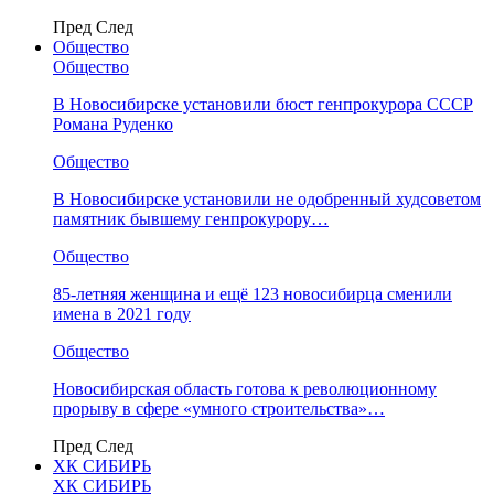
Пред
След
Общество
Общество
В Новосибирске установили бюст генпрокурора СССР
Романа Руденко
Общество
В Новосибирске установили не одобренный худсоветом
памятник бывшему генпрокурору…
Общество
85-летняя женщина и ещё 123 новосибирца сменили
имена в 2021 году
Общество
Новосибирская область готова к революционному
прорыву в сфере «умного строительства»…
Пред
След
ХК СИБИРЬ
ХК СИБИРЬ