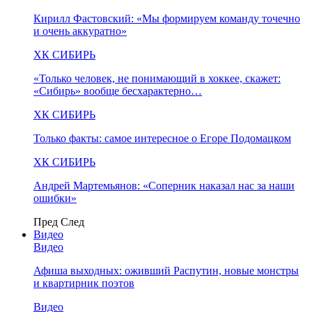
Кирилл Фастовский: «Мы формируем команду точечно
и очень аккуратно»
ХК СИБИРЬ
«Только человек, не понимающий в хоккее, скажет:
«Сибирь» вообще бесхарактерно…
ХК СИБИРЬ
Только факты: самое интересное о Егоре Подомацком
ХК СИБИРЬ
Андрей Мартемьянов: «Соперник наказал нас за наши
ошибки»
Пред
След
Видео
Видео
Афиша выходных: оживший Распутин, новые монстры
и квартирник поэтов
Видео