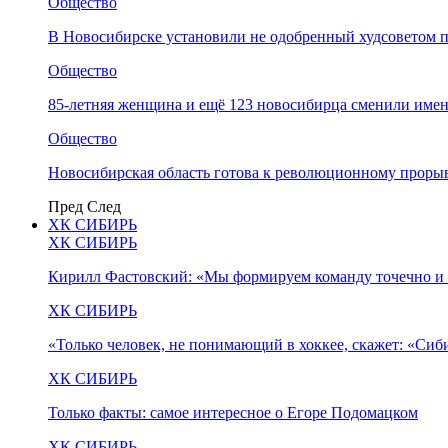
Общество
В Новосибирске установили не одобренный худсоветом
Общество
85-летняя женщина и ещё 123 новосибирца сменили имен
Общество
Новосибирская область готова к революционному прорыв
Пред
След
ХК СИБИРЬ
ХК СИБИРЬ
Кирилл Фастовский: «Мы формируем команду точечно и 
ХК СИБИРЬ
«Только человек, не понимающий в хоккее, скажет: «Си
ХК СИБИРЬ
Только факты: самое интересное о Егоре Подомацком
ХК СИБИРЬ