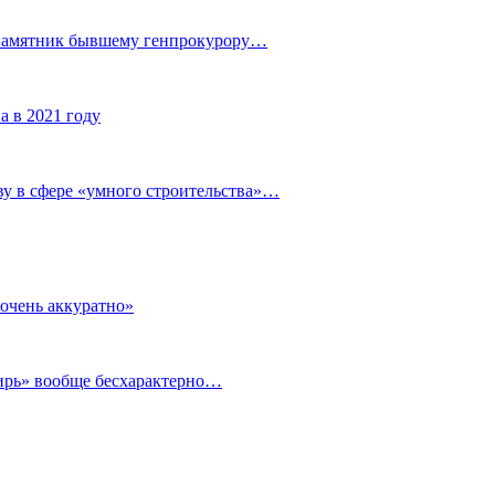
 памятник бывшему генпрокурору…
а в 2021 году
у в сфере «умного строительства»…
очень аккуратно»
бирь» вообще бесхарактерно…