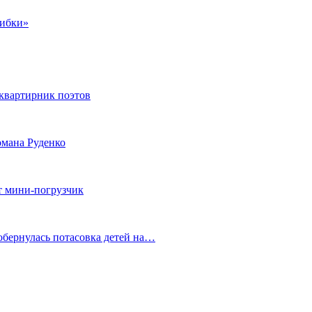
шибки»
квартирник поэтов
мана Руденко
т мини-погрузчик
обернулась потасовка детей на…