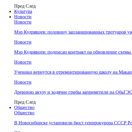
Пред
След
Культура
Новости
Новости
Мэр Кудрявцев: половину запланированных тротуаров у
Новости
Мэр Кудрявцев: подписан контракт на обновление схемы
Новости
Ученики вернутся в отремонтированную школу на Макар
Новости
Древнюю акулу и ходячие грибы заприметили на ОбьГЭ
Пред
След
Общество
Общество
В Новосибирске установили бюст генпрокурора СССР Ро