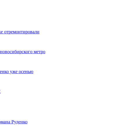
же отремонтировали
 новосибирского метро
енко уже осенью
С
мана Руденко