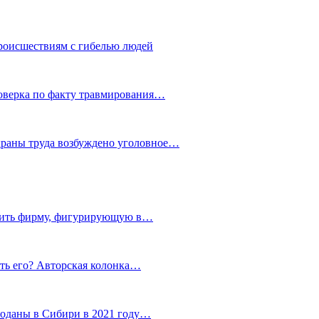
роисшествиям с гибелью людей
роверка по факту травмирования…
храны труда возбуждено уголовное…
тить фирму, фигурирующую в…
тить его? Авторская колонка…
роданы в Сибири в 2021 году…