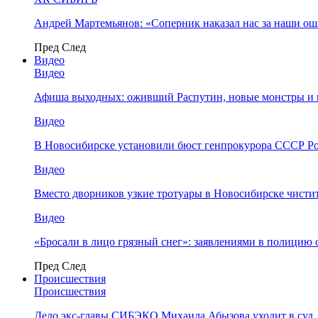
Андрей Мартемьянов: «Соперник наказал нас за наши о
Пред
След
Видео
Видео
Афиша выходных: оживший Распутин, новые монстры и 
Видео
В Новосибирске установили бюст генпрокурора СССР Ро
Видео
Вместо дворников узкие тротуары в Новосибирске чисти
Видео
«Бросали в лицо грязный снег»: заявлениями в полицию 
Пред
След
Происшествия
Происшествия
Дело экс-главы СИБЭКО Михаила Абызова уходит в суд