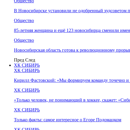
Общество
В Новосибирске установили не одобренный худсоветом
Общество
85-летняя женщина и ещё 123 новосибирца сменили имен
Общество
Новосибирская область готова к революционному прорыв
Пред
След
ХК СИБИРЬ
ХК СИБИРЬ
Кирилл Фастовский: «Мы формируем команду точечно и 
ХК СИБИРЬ
«Только человек, не понимающий в хоккее, скажет: «Си
ХК СИБИРЬ
Только факты: самое интересное о Егоре Подомацком
ХК СИБИРЬ