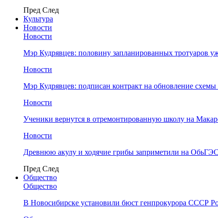
Пред
След
Культура
Новости
Новости
Мэр Кудрявцев: половину запланированных тротуаров у
Новости
Мэр Кудрявцев: подписан контракт на обновление схемы
Новости
Ученики вернутся в отремонтированную школу на Макар
Новости
Древнюю акулу и ходячие грибы заприметили на ОбьГЭ
Пред
След
Общество
Общество
В Новосибирске установили бюст генпрокурора СССР Ро