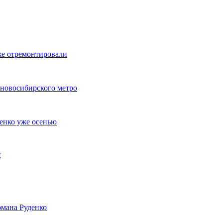
же отремонтировали
 новосибирского метро
енко уже осенью
С
мана Руденко