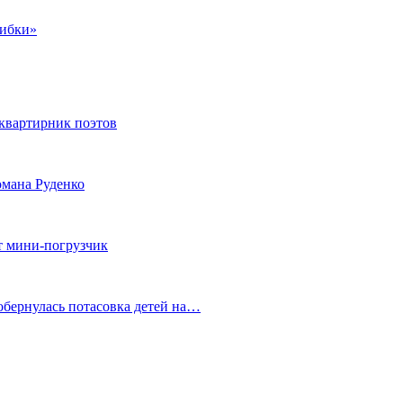
шибки»
квартирник поэтов
мана Руденко
т мини-погрузчик
обернулась потасовка детей на…