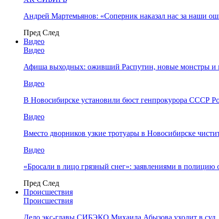
Андрей Мартемьянов: «Соперник наказал нас за наши о
Пред
След
Видео
Видео
Афиша выходных: оживший Распутин, новые монстры и 
Видео
В Новосибирске установили бюст генпрокурора СССР Ро
Видео
Вместо дворников узкие тротуары в Новосибирске чисти
Видео
«Бросали в лицо грязный снег»: заявлениями в полицию 
Пред
След
Происшествия
Происшествия
Дело экс-главы СИБЭКО Михаила Абызова уходит в суд