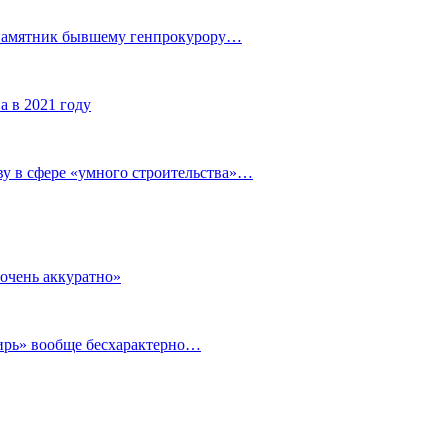
 памятник бывшему генпрокурору…
а в 2021 году
у в сфере «умного строительства»…
очень аккуратно»
бирь» вообще бесхарактерно…