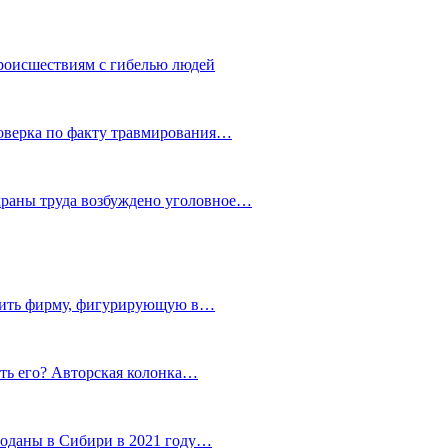
роисшествиям с гибелью людей
роверка по факту травмирования…
храны труда возбуждено уголовное…
тить фирму, фигурирующую в…
тить его? Авторская колонка…
роданы в Сибири в 2021 году…