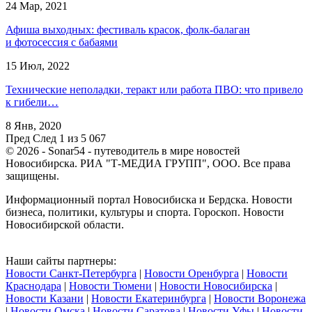
24 Мар, 2021
Афиша выходных: фестиваль красок, фолк-балаган
и фотосессия с бабаями
15 Июл, 2022
Технические неполадки, теракт или работа ПВО: что привело
к гибели…
8 Янв, 2020
Пред
След
1 из 5 067
© 2026 - Sonar54 - путеводитель в мире новостей
Новосибирска. РИА "Т-МЕДИА ГРУПП", ООО. Все права
защищены.
Информационный портал Новосибиска и Бердска. Новости
бизнеса, политики, культуры и спорта. Гороскоп. Новости
Новосибирской области.
Наши сайты партнеры:
Новости Санкт-Петербурга
|
Новости Оренбурга
|
Новости
Краснодара
|
Новости Тюмени
|
Новости Новосибирска
|
Новости Казани
|
Новости Екатеринбурга
|
Новости Воронежа
|
Новости Омска
|
Новости Саратова
|
Новости Уфы
|
Новости