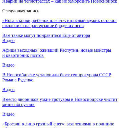
Аварии на теплотрассах – как не заморозить Новосибирск
Следующая запись
«Нога в крови, ребенок плачет»: взрослый мужик оставил
школьника на растерзание бродячих псов
Вам также могут понравиться
Еще от автора
Видео
Афиша выходных: оживший Распутин, новые монстры
и квартирник поэтов
Видео
В Новосибирске установили бюст генпрокурора СССР
Романа Руденко
Видео
Вместо дворников узкие тротуары в Новосибирске чистит
мини-погрузчик
Видео
«Бросали в лицо грязный снег»: заявлениями в полицию