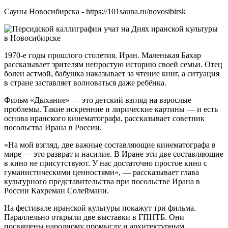
Сауны Новосибирска - https://101sauna.ru/novosibirsk
1970-е годы прошлого столетия. Иран. Маленькая Бахар
рассказывает зрителям непростую историю своей семьи. Отец
болен астмой, бабушка наказывает за чтение книг, а ситуация
в стране заставляет волноваться даже ребёнка.
Фильм «Дыхание» — это детский взгляд на взрослые
проблемы. Такие искренние и лирические картины — и есть
основа иранского кинематографа, рассказывает советник
посольства Ирана в России.
«На мой взгляд, две важные составляющие кинематографа в
мире — это разврат и насилие. В Иране эти две составляющие
в кино не присутствуют. У нас достаточно простое кино с
гуманистическими ценностями», — рассказывает глава
культурного представительства при посольстве Ирана в
России Кахреман Солеймани.
На фестивале иранской культуры покажут три фильма.
Параллельно открыли две выставки в ГПНТБ. Они
посвящены народному промыслу и архитектурным