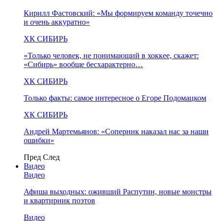
Кирилл Фастовский: «Мы формируем команду точечно
и очень аккуратно»
ХК СИБИРЬ
«Только человек, не понимающий в хоккее, скажет:
«Сибирь» вообще бесхарактерно…
ХК СИБИРЬ
Только факты: самое интересное о Егоре Подомацком
ХК СИБИРЬ
Андрей Мартемьянов: «Соперник наказал нас за наши
ошибки»
Пред
След
Видео
Видео
Афиша выходных: оживший Распутин, новые монстры
и квартирник поэтов
Видео