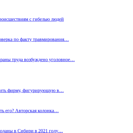
роисшествиям с гибелью людей
роверка по факту травмирования…
храны труда возбуждено уголовное…
тить фирму, фигурирующую в…
тить его? Авторская колонка…
роданы в Сибири в 2021 году…