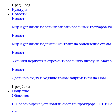
Пред
След
Культура
Новости
Новости
Мэр Кудрявцев: половину запланированных тротуаров у
Новости
Мэр Кудрявцев: подписан контракт на обновление схемы
Новости
Ученики вернутся в отремонтированную школу на Макар
Новости
Древнюю акулу и ходячие грибы заприметили на ОбьГЭ
Пред
След
Общество
Общество
В Новосибирске установили бюст генпрокурора СССР Ро