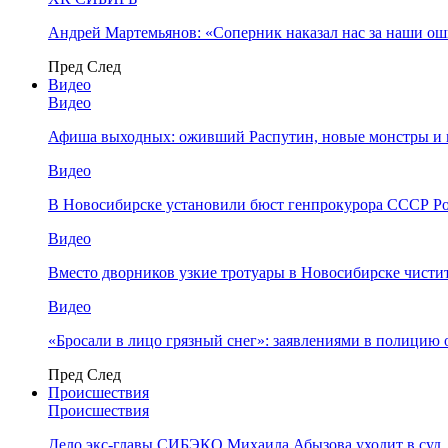
Андрей Мартемьянов: «Соперник наказал нас за наши о
Пред
След
Видео
Видео
Афиша выходных: оживший Распутин, новые монстры и 
Видео
В Новосибирске установили бюст генпрокурора СССР Ро
Видео
Вместо дворников узкие тротуары в Новосибирске чисти
Видео
«Бросали в лицо грязный снег»: заявлениями в полицию 
Пред
След
Происшествия
Происшествия
Дело экс-главы СИБЭКО Михаила Абызова уходит в суд