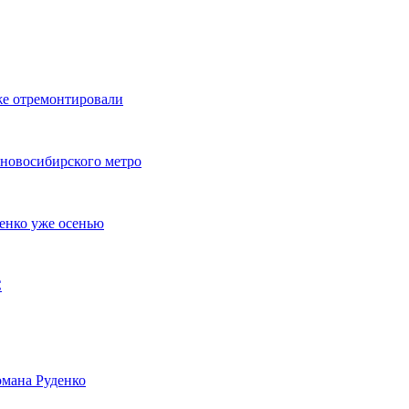
же отремонтировали
 новосибирского метро
енко уже осенью
С
мана Руденко