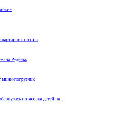
шибки»
квартирник поэтов
мана Руденко
т мини-погрузчик
обернулась потасовка детей на…