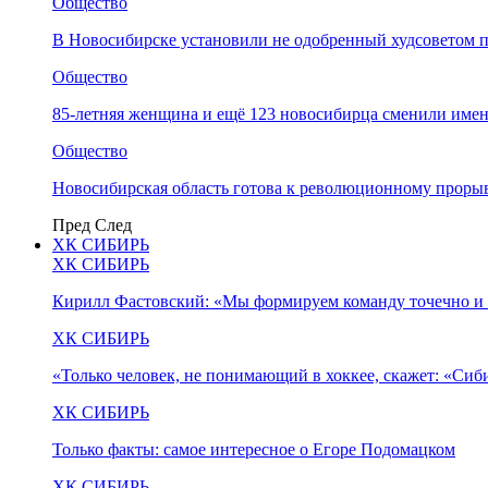
Общество
В Новосибирске установили не одобренный худсоветом
Общество
85-летняя женщина и ещё 123 новосибирца сменили имен
Общество
Новосибирская область готова к революционному прорыв
Пред
След
ХК СИБИРЬ
ХК СИБИРЬ
Кирилл Фастовский: «Мы формируем команду точечно и 
ХК СИБИРЬ
«Только человек, не понимающий в хоккее, скажет: «Си
ХК СИБИРЬ
Только факты: самое интересное о Егоре Подомацком
ХК СИБИРЬ