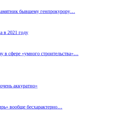
 памятник бывшему генпрокурору…
а в 2021 году
у в сфере «умного строительства»…
очень аккуратно»
бирь» вообще бесхарактерно…