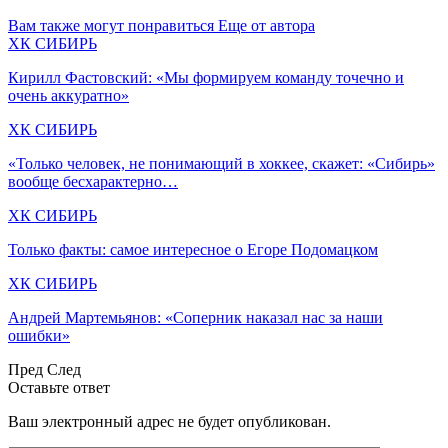
Вам также могут понравиться
Еще от автора
ХК СИБИРЬ
Кирилл Фастовский: «Мы формируем команду точечно и
очень аккуратно»
ХК СИБИРЬ
«Только человек, не понимающий в хоккее, скажет: «Сибирь»
вообще бесхарактерно…
ХК СИБИРЬ
Только факты: самое интересное о Егоре Подомацком
ХК СИБИРЬ
Андрей Мартемьянов: «Соперник наказал нас за наши
ошибки»
Пред
След
Оставьте ответ
Ваш электронный адрес не будет опубликован.