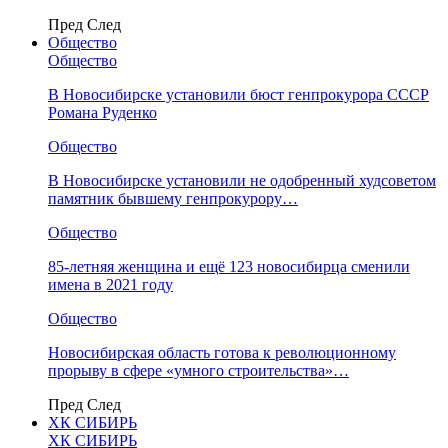
Пред
След
Общество
Общество
В Новосибирске установили бюст генпрокурора СССР
Романа Руденко
Общество
В Новосибирске установили не одобренный худсоветом
памятник бывшему генпрокурору…
Общество
85-летняя женщина и ещё 123 новосибирца сменили
имена в 2021 году
Общество
Новосибирская область готова к революционному
прорыву в сфере «умного строительства»…
Пред
След
ХК СИБИРЬ
ХК СИБИРЬ