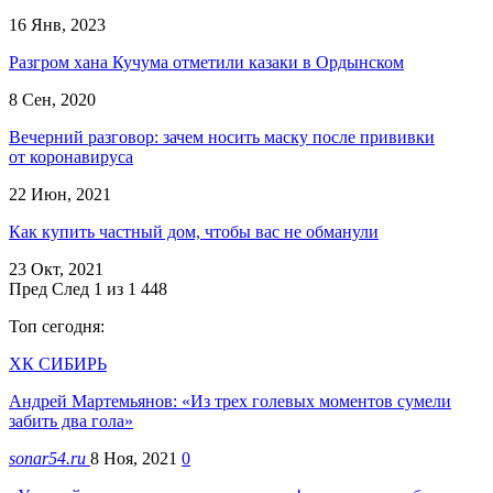
16 Янв, 2023
Разгром хана Кучума отметили казаки в Ордынском
8 Сен, 2020
Вечерний разговор: зачем носить маску после прививки
от коронавируса
22 Июн, 2021
Как купить частный дом, чтобы вас не обманули
23 Окт, 2021
Пред
След
1 из 1 448
Топ сегодня:
ХК СИБИРЬ
Андрей Мартемьянов: «Из трех голевых моментов сумели
забить два гола»
sonar54.ru
8 Ноя, 2021
0