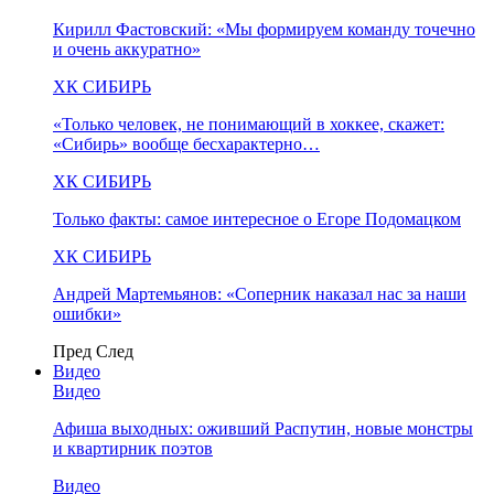
Кирилл Фастовский: «Мы формируем команду точечно
и очень аккуратно»
ХК СИБИРЬ
«Только человек, не понимающий в хоккее, скажет:
«Сибирь» вообще бесхарактерно…
ХК СИБИРЬ
Только факты: самое интересное о Егоре Подомацком
ХК СИБИРЬ
Андрей Мартемьянов: «Соперник наказал нас за наши
ошибки»
Пред
След
Видео
Видео
Афиша выходных: оживший Распутин, новые монстры
и квартирник поэтов
Видео