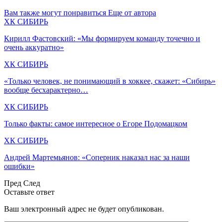
Вам также могут понравиться
Еще от автора
ХК СИБИРЬ
Кирилл Фастовский: «Мы формируем команду точечно и
очень аккуратно»
ХК СИБИРЬ
«Только человек, не понимающий в хоккее, скажет: «Сибирь»
вообще бесхарактерно…
ХК СИБИРЬ
Только факты: самое интересное о Егоре Подомацком
ХК СИБИРЬ
Андрей Мартемьянов: «Соперник наказал нас за наши
ошибки»
Пред
След
Оставьте ответ
Ваш электронный адрес не будет опубликован.