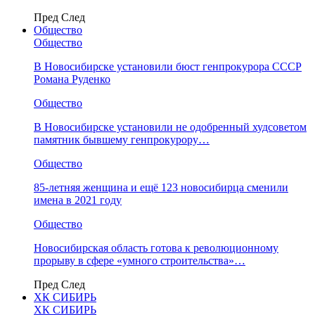
Пред
След
Общество
Общество
В Новосибирске установили бюст генпрокурора СССР
Романа Руденко
Общество
В Новосибирске установили не одобренный худсоветом
памятник бывшему генпрокурору…
Общество
85-летняя женщина и ещё 123 новосибирца сменили
имена в 2021 году
Общество
Новосибирская область готова к революционному
прорыву в сфере «умного строительства»…
Пред
След
ХК СИБИРЬ
ХК СИБИРЬ