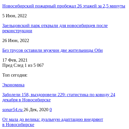
Новосибирский пожарный пробежал 26 этажей за 2,5 минуты
5 Июн, 2022
Заельцовский парк открыли для новосибирцев после
реконструкции
26 Июн, 2022
Без трусов оставили мужчин две жительницы Оби
17 Фев, 2021
Пред
След
1 из 5 067
Топ сегодня:
Экономика
Заболели 158, выздоровели 229: статистика по ковиду 24
декабря в Новосибирске
sonar54.ru
26 Дек, 2020
0
От мала до велика: дуальную адаптацию внедряют
в Новосибирске