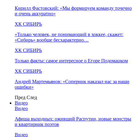
Кирилл Фастовский: «Мы формируем команду точечно
и очень аккуратно»
ХК СИБИРЬ
«Только человек, не понимающий в хоккее, скажет:
«Сибирь» вообще бесхарактерно…
ХК СИБИРЬ
Только факты: самое интересное о Егоре Подомацком
ХК СИБИРЬ
Андрей Мартемьянов: «Соперник наказал нас за наши
ошибки»
Пред
След
Видео
Видео
Афиша выходных: оживший Распутин, новые монстры
и квартирник поэтов
Видео