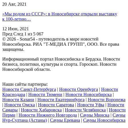
20 Авг, 2021
«Мы родом из СССР»: в Новосибирске открыли выставку
к 100-летию…
12 Июн, 2021
Пред
След
1 из 5 067
© 2026 - Sonar54 - путеводитель в мире новостей
Новосибирска. РИА "Т-МЕДИА ГРУПП", ООО. Все права
защищены.
Информационный портал Новосибиска и Бердска. Новости
бизнеса, политики, культуры и спорта. Гороскоп. Новости
Новосибирской области.
Наши сайты партнеры:
Новости Санкт-Петербурга
|
Новости Оренбурга
|
Новости
Краснодара
|
Новости Тюмени
|
Новости Новосибирска
|
Новости Казани
|
Новости Екатеринбурга
|
Новости Воронежа
|
Новости Омска
|
Новости Саратова
|
Новости Уфы
|
Новости
Самары
|
Новости Хабаровска
|
Новости Челябинска
|
Новости
Перми
|
Новости Нижнего Новгорода
|
Сауны Минска
|
Сауны
Нур-Султана (Астаны)
|
Сауны Еревана
|
Сауны Новосибирска