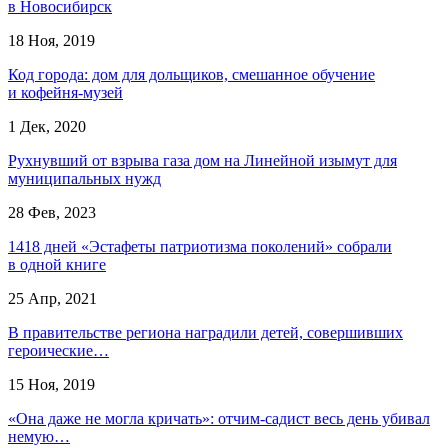
в Новосибирск
18 Ноя, 2019
Код города: дом для дольщиков, смешанное обучение
и кофейня-музей
1 Дек, 2020
Рухнувший от взрыва газа дом на Линейной изымут для
муниципальных нужд
28 Фев, 2023
1418 дней «Эстафеты патриотизма поколений» собрали
в одной книге
25 Апр, 2021
В правительстве региона наградили детей, совершивших
героические…
15 Ноя, 2019
«Она даже не могла кричать»: отчим-садист весь день убивал
немую…