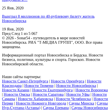
25 Янв, 2020
Выиграл 8 миллионов по 40-рублевому билету житель
Новосибирска
19 Янв, 2020
Пред
След
1 из 5 067
© 2026 - Sonar54 - путеводитель в мире новостей
Новосибирска. РИА "Т-МЕДИА ГРУПП", ООО. Все права
защищены.
Информационный портал Новосибиска и Бердска. Новости
бизнеса, политики, культуры и спорта. Гороскоп. Новости
Новосибирской области.
Наши сайты партнеры:
Новости Санкт-Петербурга
|
Новости Оренбурга
|
Новости
Краснодара
|
Новости Тюмени
|
Новости Новосибирска
|
Новости Казани
|
Новости Екатеринбурга
|
Новости Воронежа
|
Новости Омска
|
Новости Саратова
|
Новости Уфы
|
Новости
Самары
|
Новости Хабаровска
|
Новости Челябинска
|
Новости
Перми
|
Новости Нижнего Новгорода
|
Сауны Минска
|
Сауны
Нур-Султана (Астаны)
|
Сауны Еревана
|
Сауны Новосибирска