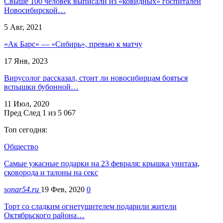
Свыше 100 человек выписали из «ковидных» госпиталей
Новосибирской…
5 Авг, 2021
«Ак Барс» — «Сибирь», превью к матчу
17 Янв, 2023
Вирусолог рассказал, стоит ли новосибирцам бояться
вспышки бубонной…
11 Июл, 2020
Пред
След
1 из 5 067
Топ сегодня:
Общество
Самые ужасные подарки на 23 февраля: крышка унитаза,
сковорода и талоны на секс
sonar54.ru
19 Фев, 2020
0
Торт со сладким огнетушителем подарили жители
Октябрьского района…