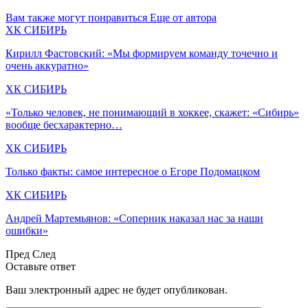
Вам также могут понравиться
Еще от автора
ХК СИБИРЬ
Кирилл Фастовский: «Мы формируем команду точечно и
очень аккуратно»
ХК СИБИРЬ
«Только человек, не понимающий в хоккее, скажет: «Сибирь»
вообще бесхарактерно…
ХК СИБИРЬ
Только факты: самое интересное о Егоре Подомацком
ХК СИБИРЬ
Андрей Мартемьянов: «Соперник наказал нас за наши
ошибки»
Пред
След
Оставьте ответ
Ваш электронный адрес не будет опубликован.