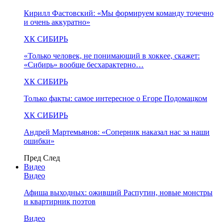
Кирилл Фастовский: «Мы формируем команду точечно
и очень аккуратно»
ХК СИБИРЬ
«Только человек, не понимающий в хоккее, скажет:
«Сибирь» вообще бесхарактерно…
ХК СИБИРЬ
Только факты: самое интересное о Егоре Подомацком
ХК СИБИРЬ
Андрей Мартемьянов: «Соперник наказал нас за наши
ошибки»
Пред
След
Видео
Видео
Афиша выходных: оживший Распутин, новые монстры
и квартирник поэтов
Видео