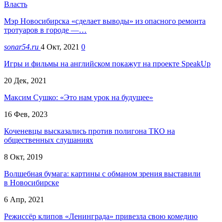
Власть
Мэр Новосибирска «сделает выводы» из опасного ремонта
тротуаров в городе —…
sonar54.ru
4 Окт, 2021
0
Игры и фильмы на английском покажут на проекте SpeakUp
20 Дек, 2021
Максим Сушко: «Это нам урок на будущее»
16 Фев, 2023
Коченевцы высказались против полигона ТКО на
общественных слушаниях
8 Окт, 2019
Волшебная бумага: картины с обманом зрения выставили
в Новосибирске
6 Апр, 2021
Режиссёр клипов «Ленинграда» привезла свою комедию