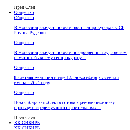
Пред
След
Общество
Общество
В Новосибирске установили бюст генпрокурора СССР
Романа Руденко
Общество
В Новосибирске установили не одобренный худсоветом
памятник бывшему генпрокурору…
Общество
85-летняя женщина и ещё 123 новосибирца сменили
имена в 2021 году
Общество
Новосибирская область готова к революционному
прорыву в сфере «умного строительства»…
Пред
След
ХК СИБИРЬ
ХК СИБИРЬ