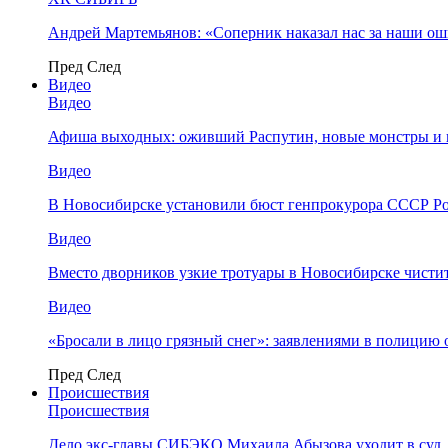
Андрей Мартемьянов: «Соперник наказал нас за наши о
Пред
След
Видео
Видео
Афиша выходных: оживший Распутин, новые монстры и 
Видео
В Новосибирске установили бюст генпрокурора СССР Ро
Видео
Вместо дворников узкие тротуары в Новосибирске чисти
Видео
«Бросали в лицо грязный снег»: заявлениями в полицию 
Пред
След
Происшествия
Происшествия
Дело экс-главы СИБЭКО Михаила Абызова уходит в суд