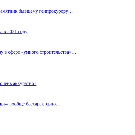
 памятник бывшему генпрокурору…
а в 2021 году
у в сфере «умного строительства»…
очень аккуратно»
бирь» вообще бесхарактерно…