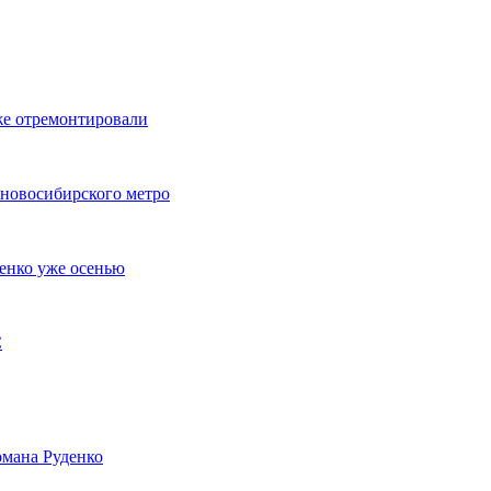
же отремонтировали
 новосибирского метро
енко уже осенью
С
мана Руденко