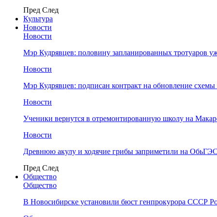
Пред
След
Культура
Новости
Новости
Мэр Кудрявцев: половину запланированных тротуаров у
Новости
Мэр Кудрявцев: подписан контракт на обновление схемы
Новости
Ученики вернутся в отремонтированную школу на Макар
Новости
Древнюю акулу и ходячие грибы заприметили на ОбьГЭ
Пред
След
Общество
Общество
В Новосибирске установили бюст генпрокурора СССР Ро