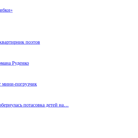
шибки»
квартирник поэтов
мана Руденко
т мини-погрузчик
обернулась потасовка детей на…