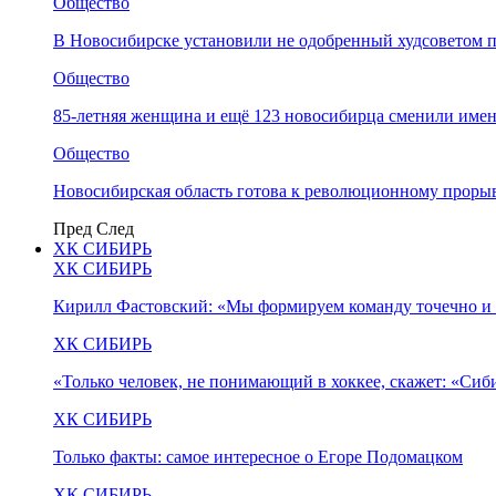
Общество
В Новосибирске установили не одобренный худсоветом
Общество
85-летняя женщина и ещё 123 новосибирца сменили имен
Общество
Новосибирская область готова к революционному прорыв
Пред
След
ХК СИБИРЬ
ХК СИБИРЬ
Кирилл Фастовский: «Мы формируем команду точечно и 
ХК СИБИРЬ
«Только человек, не понимающий в хоккее, скажет: «Си
ХК СИБИРЬ
Только факты: самое интересное о Егоре Подомацком
ХК СИБИРЬ