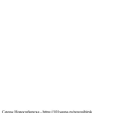
Сауны Новосибирска - https://101sauna.ru/novosibirsk