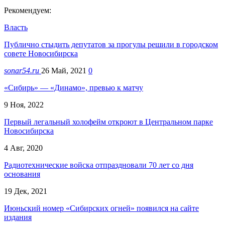
Рекомендуем:
Власть
Публично стыдить депутатов за прогулы решили в городском
совете Новосибирска
sonar54.ru
26 Май, 2021
0
«Сибирь» — «Динамо», превью к матчу
9 Ноя, 2022
Первый легальный холофейм откроют в Центральном парке
Новосибирска
4 Авг, 2020
Радиотехнические войска отпраздновали 70 лет со дня
основания
19 Дек, 2021
Июньский номер «Сибирских огней» появился на сайте
издания