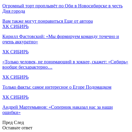
Огромный торт проплывёт по Оби в Новосибирске в честь
Дня города
Вам также могут понравиться
Еще от автора
ХК СИБИРЬ
Кирилл Фастовский: «Мы формируем команду точечно и
очень аккуратно»
ХК СИБИРЬ
«Только человек, не понимающий в хоккее, скажет: «Сибирь»
вообще бесхарактерно…
ХК СИБИРЬ
Только факты: самое интересное о Егоре Подомацком
ХК СИБИРЬ
Андрей Мартемьянов: «Соперник наказал нас за наши
ошибки»
Пред
След
Оставьте ответ