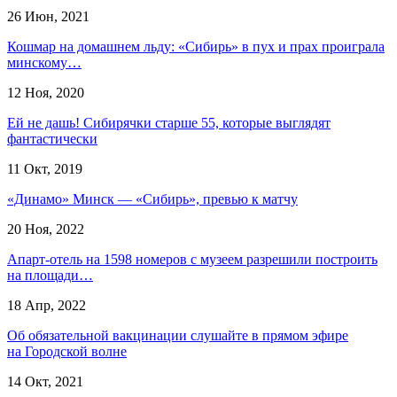
26 Июн, 2021
Кошмар на домашнем льду: «Сибирь» в пух и прах проиграла
минскому…
12 Ноя, 2020
Ей не дашь! Сибирячки старше 55, которые выглядят
фантастически
11 Окт, 2019
«Динамо» Минск — «Сибирь», превью к матчу
20 Ноя, 2022
Апарт-отель на 1598 номеров с музеем разрешили построить
на площади…
18 Апр, 2022
Об обязательной вакцинации слушайте в прямом эфире
на Городской волне
14 Окт, 2021