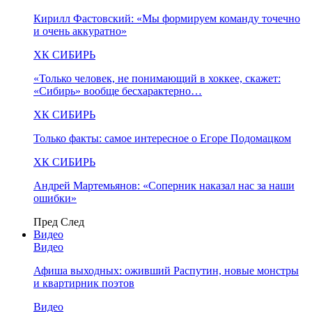
Кирилл Фастовский: «Мы формируем команду точечно
и очень аккуратно»
ХК СИБИРЬ
«Только человек, не понимающий в хоккее, скажет:
«Сибирь» вообще бесхарактерно…
ХК СИБИРЬ
Только факты: самое интересное о Егоре Подомацком
ХК СИБИРЬ
Андрей Мартемьянов: «Соперник наказал нас за наши
ошибки»
Пред
След
Видео
Видео
Афиша выходных: оживший Распутин, новые монстры
и квартирник поэтов
Видео