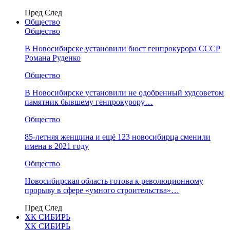
Пред
След
Общество
Общество
В Новосибирске установили бюст генпрокурора СССР
Романа Руденко
Общество
В Новосибирске установили не одобренный худсоветом
памятник бывшему генпрокурору…
Общество
85-летняя женщина и ещё 123 новосибирца сменили
имена в 2021 году
Общество
Новосибирская область готова к революционному
прорыву в сфере «умного строительства»…
Пред
След
ХК СИБИРЬ
ХК СИБИРЬ