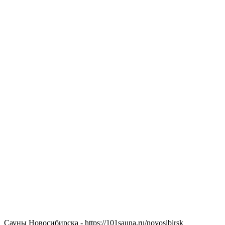
Сауны Новосибирска - https://101sauna.ru/novosibirsk