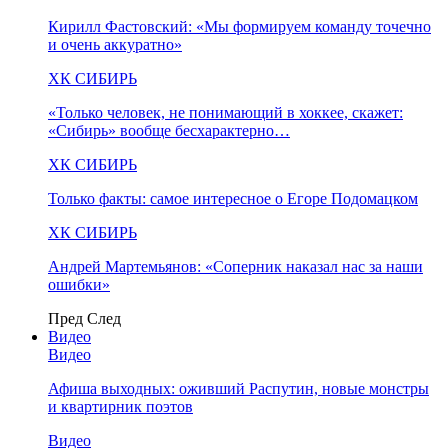
Кирилл Фастовский: «Мы формируем команду точечно
и очень аккуратно»
ХК СИБИРЬ
«Только человек, не понимающий в хоккее, скажет:
«Сибирь» вообще бесхарактерно…
ХК СИБИРЬ
Только факты: самое интересное о Егоре Подомацком
ХК СИБИРЬ
Андрей Мартемьянов: «Соперник наказал нас за наши
ошибки»
Пред
След
Видео
Видео
Афиша выходных: оживший Распутин, новые монстры
и квартирник поэтов
Видео