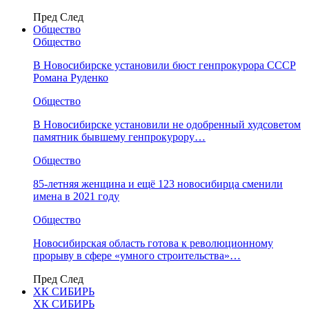
Пред
След
Общество
Общество
В Новосибирске установили бюст генпрокурора СССР
Романа Руденко
Общество
В Новосибирске установили не одобренный худсоветом
памятник бывшему генпрокурору…
Общество
85-летняя женщина и ещё 123 новосибирца сменили
имена в 2021 году
Общество
Новосибирская область готова к революционному
прорыву в сфере «умного строительства»…
Пред
След
ХК СИБИРЬ
ХК СИБИРЬ