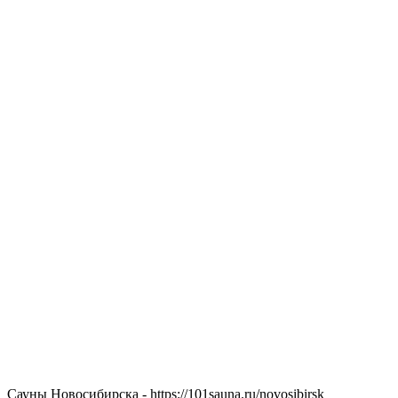
Сауны Новосибирска - https://101sauna.ru/novosibirsk