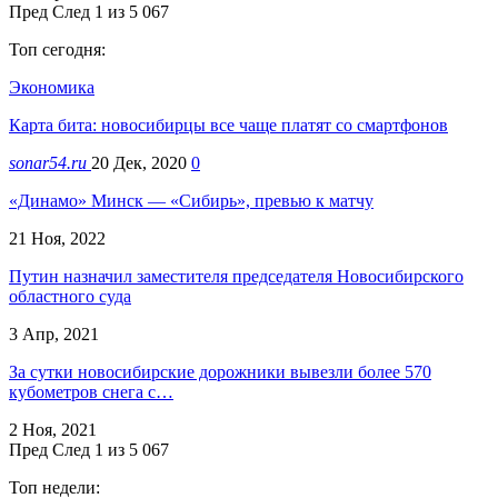
Пред
След
1 из 5 067
Топ сегодня:
Экономика
Карта бита: новосибирцы все чаще платят со смартфонов
sonar54.ru
20 Дек, 2020
0
«Динамо» Минск — «Сибирь», превью к матчу
21 Ноя, 2022
Путин назначил заместителя председателя Новосибирского
областного суда
3 Апр, 2021
За сутки новосибирские дорожники вывезли более 570
кубометров снега с…
2 Ноя, 2021
Пред
След
1 из 5 067
Топ недели: