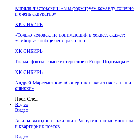
Кирилл Фастовский: «Мы формируем команду точечно
и очень аккуратно»
ХК СИБИРЬ
«Только человек, не понимающий в хоккее, скажет:
«Сибирь» вообще бесхарактерно…
ХК СИБИРЬ
Только факты: самое интересное о Егоре Подомацком
ХК СИБИРЬ
Андрей Мартемьянов: «Соперник наказал нас за наши
ошибки»
Пред
След
Видео
Видео
Афиша выходных: оживший Распутин, новые монстры
и квартирник поэтов
Видео