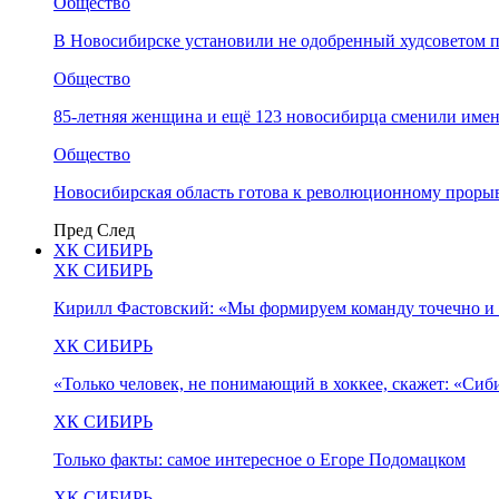
Общество
В Новосибирске установили не одобренный худсоветом
Общество
85-летняя женщина и ещё 123 новосибирца сменили имен
Общество
Новосибирская область готова к революционному прорыв
Пред
След
ХК СИБИРЬ
ХК СИБИРЬ
Кирилл Фастовский: «Мы формируем команду точечно и 
ХК СИБИРЬ
«Только человек, не понимающий в хоккее, скажет: «Си
ХК СИБИРЬ
Только факты: самое интересное о Егоре Подомацком
ХК СИБИРЬ