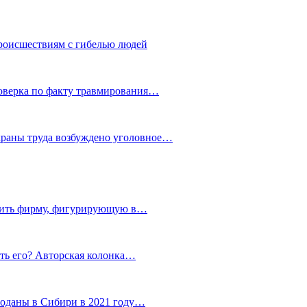
роисшествиям с гибелью людей
роверка по факту травмирования…
храны труда возбуждено уголовное…
тить фирму, фигурирующую в…
тить его? Авторская колонка…
роданы в Сибири в 2021 году…