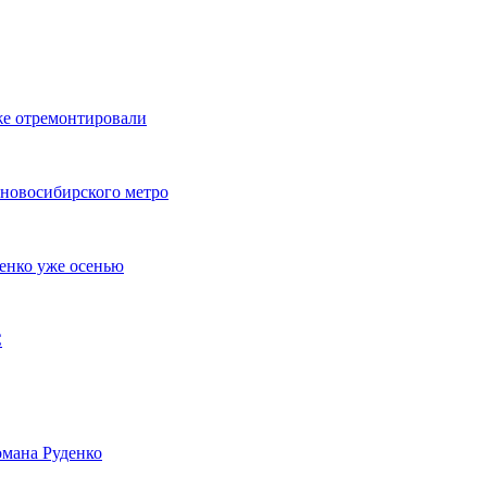
же отремонтировали
 новосибирского метро
енко уже осенью
С
мана Руденко