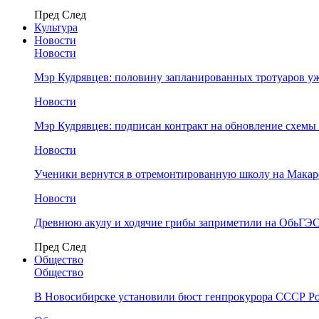
Пред
След
Культура
Новости
Новости
Мэр Кудрявцев: половину запланированных тротуаров у
Новости
Мэр Кудрявцев: подписан контракт на обновление схемы
Новости
Ученики вернутся в отремонтированную школу на Макар
Новости
Древнюю акулу и ходячие грибы заприметили на ОбьГЭ
Пред
След
Общество
Общество
В Новосибирске установили бюст генпрокурора СССР Ро