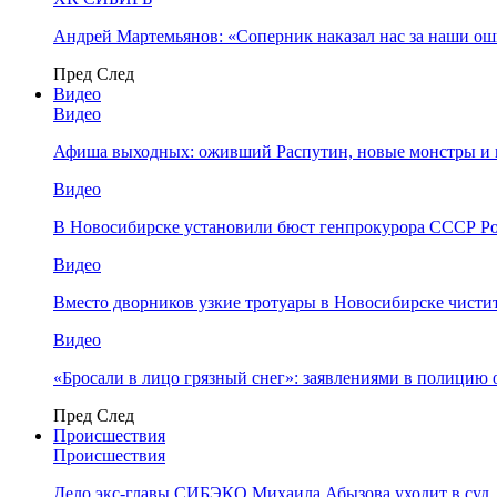
Андрей Мартемьянов: «Соперник наказал нас за наши о
Пред
След
Видео
Видео
Афиша выходных: оживший Распутин, новые монстры и 
Видео
В Новосибирске установили бюст генпрокурора СССР Ро
Видео
Вместо дворников узкие тротуары в Новосибирске чисти
Видео
«Бросали в лицо грязный снег»: заявлениями в полицию 
Пред
След
Происшествия
Происшествия
Дело экс-главы СИБЭКО Михаила Абызова уходит в суд