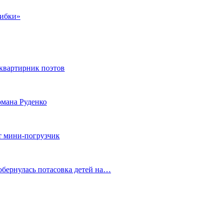
шибки»
квартирник поэтов
мана Руденко
т мини-погрузчик
обернулась потасовка детей на…