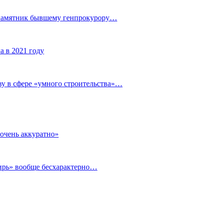
 памятник бывшему генпрокурору…
а в 2021 году
у в сфере «умного строительства»…
очень аккуратно»
бирь» вообще бесхарактерно…