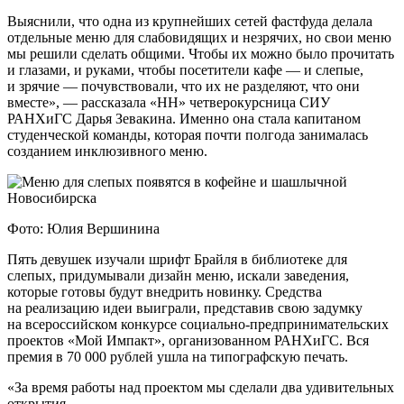
Выяснили, что одна из крупнейших сетей фастфуда делала
отдельные меню для слабовидящих и незрячих, но свои меню
мы решили сделать общими. Чтобы их можно было прочитать
и глазами, и руками, чтобы посетители кафе — и слепые,
и зрячие — почувствовали, что их не разделяют, что они
вместе», — рассказала «НН» четверокурсница СИУ
РАНХиГС Дарья Зевакина. Именно она стала капитаном
студенческой команды, которая почти полгода занималась
созданием инклюзивного меню.
Фото: Юлия Вершинина
Пять девушек изучали шрифт Брайля в библиотеке для
слепых, придумывали дизайн меню, искали заведения,
которые готовы будут внедрить новинку. Средства
на реализацию идеи выиграли, представив свою задумку
на всероссийском конкурсе социально-предпринимательских
проектов «Мой Импакт», организованном РАНХиГС. Вся
премия в 70 000 рублей ушла на типографскую печать.
«За время работы над проектом мы сделали два удивительных
открытия.