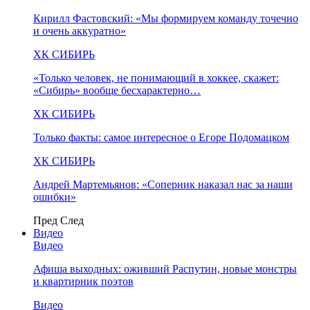
Кирилл Фастовский: «Мы формируем команду точечно
и очень аккуратно»
ХК СИБИРЬ
«Только человек, не понимающий в хоккее, скажет:
«Сибирь» вообще бесхарактерно…
ХК СИБИРЬ
Только факты: самое интересное о Егоре Подомацком
ХК СИБИРЬ
Андрей Мартемьянов: «Соперник наказал нас за наши
ошибки»
Пред
След
Видео
Видео
Афиша выходных: оживший Распутин, новые монстры
и квартирник поэтов
Видео