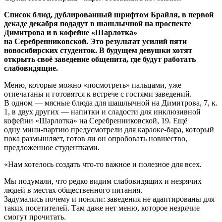
Список блюд, дублированный шрифтом Брайля, в первой
декаде декабря подадут в шашлычной на проспекте
Димитрова и в кофейне «Шарлотка»
на Серебренниковской. Это результат усилий пяти
новосибирских студенток. В будущем девушки хотят
открыть своё заведение общепита, где будут работать
слабовидящие.
Меню, которые можно «посмотреть» пальцами, уже
отпечатаны и готовятся к встрече с гостями заведений.
В одном — мясные блюда для шашлычной на Димитрова, 7, к.
1, в двух других — напитки и сладости для инклюзивной
кофейни «Шарлотка» на Серебренниковской, 19. Ещё
одну мини-партию предусмотрели для караоке-бара, который
пока размышляет, готов ли он опробовать новшество,
предложенное студентками.
«Нам хотелось создать что-то важное и полезное для всех.
Мы подумали, что редко видим слабовидящих и незрячих
людей в местах общественного питания.
Задумались почему и поняли: заведения не адаптированы для
таких посетителей. Там даже нет меню, которое незрячие
смогут прочитать.