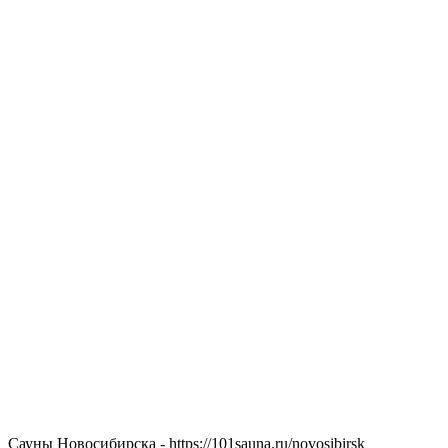
Сауны Новосибирска - https://101sauna.ru/novosibirsk