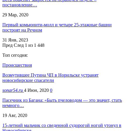
постановление…
29 Мар, 2020
Первый комьюнити-молл и четыре 25-этажные башни
построят на Речном
31 Янв, 2023
Пред
След
1 из 1 448
Топ сегодня:
Происшествия
Возмутившее Путина ЧП в Норильске устранят
новосибирские спасатели
sonar54.ru
4 Июн, 2020
0
Пасечник из Багана: «Быть пчеловодом — это значит, стать
немного…
19 Авг, 2020
15-летний мальчик со сведенной судорогой ногой утонул в
Новосибирске