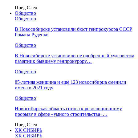
Пред
След
Общество
Общество
В Новосибирске установили бюст генпрокурора СССР
Романа Руденко
Общество
В Новосибирске установили не одобренный худсоветом
памятник бывшему генпрокурору…
Общество
85-летняя женщина и ещё 123 новосибирца сменили
имена в 2021 году
Общество
Новосибирская область готова к революционному
прорыву в сфере «умного строительства»…
Пред
След
ХК СИБИРЬ
ХК СИБИРЬ