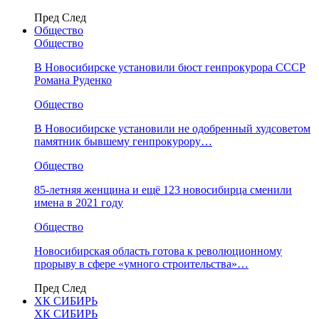
Пред
След
Общество
Общество
В Новосибирске установили бюст генпрокурора СССР
Романа Руденко
Общество
В Новосибирске установили не одобренный худсоветом
памятник бывшему генпрокурору…
Общество
85-летняя женщина и ещё 123 новосибирца сменили
имена в 2021 году
Общество
Новосибирская область готова к революционному
прорыву в сфере «умного строительства»…
Пред
След
ХК СИБИРЬ
ХК СИБИРЬ