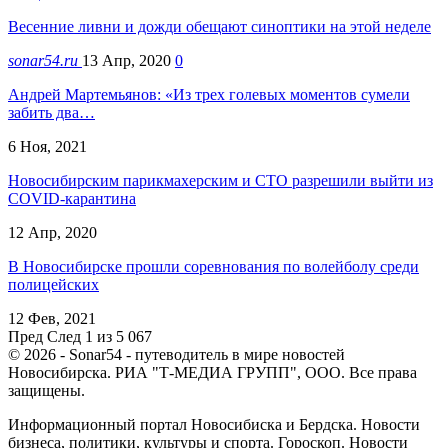
Весенние ливни и дожди обещают синоптики на этой неделе
sonar54.ru
13 Апр, 2020
0
Андрей Мартемьянов: «Из трех голевых моментов сумели
забить два…
6 Ноя, 2021
Новосибирским парикмахерским и СТО разрешили выйти из
COVID-карантина
12 Апр, 2020
В Новосибирске прошли соревнования по волейболу среди
полицейских
12 Фев, 2021
Пред
След
1 из 5 067
© 2026 - Sonar54 - путеводитель в мире новостей
Новосибирска. РИА "Т-МЕДИА ГРУПП", ООО. Все права
защищены.
Информационный портал Новосибиска и Бердска. Новости
бизнеса, политики, культуры и спорта. Гороскоп. Новости