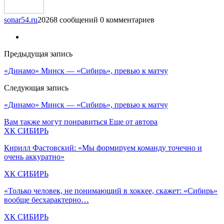
sonar54.ru
20268 сообщений
0 комментариев
Предыдущая запись
«Динамо» Минск — «Сибирь», превью к матчу
Следующая запись
«Динамо» Минск — «Сибирь», превью к матчу
Вам также могут понравиться
Еще от автора
ХК СИБИРЬ
Кирилл Фастовский: «Мы формируем команду точечно и
очень аккуратно»
ХК СИБИРЬ
«Только человек, не понимающий в хоккее, скажет: «Сибирь»
вообще бесхарактерно…
ХК СИБИРЬ