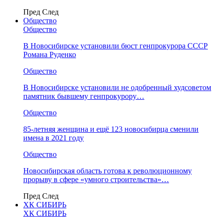
Пред
След
Общество
Общество
В Новосибирске установили бюст генпрокурора СССР
Романа Руденко
Общество
В Новосибирске установили не одобренный худсоветом
памятник бывшему генпрокурору…
Общество
85-летняя женщина и ещё 123 новосибирца сменили
имена в 2021 году
Общество
Новосибирская область готова к революционному
прорыву в сфере «умного строительства»…
Пред
След
ХК СИБИРЬ
ХК СИБИРЬ