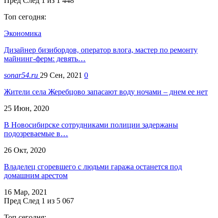
Пред
След
1 из 1 448
Топ сегодня:
Экономика
Дизайнер бизибордов, оператор влога, мастер по ремонту
майнинг-ферм: девять…
sonar54.ru
29 Сен, 2021
0
Жители села Жеребцово запасают воду ночами – днем ее нет
25 Июн, 2020
В Новосибирске сотрудниками полиции задержаны
подозреваемые в…
26 Окт, 2020
Владелец сгоревшего с людьми гаража останется под
домашним арестом
16 Мар, 2021
Пред
След
1 из 5 067
Топ сегодня: