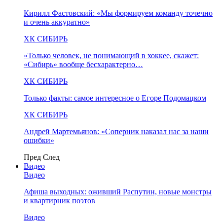
Кирилл Фастовский: «Мы формируем команду точечно
и очень аккуратно»
ХК СИБИРЬ
«Только человек, не понимающий в хоккее, скажет:
«Сибирь» вообще бесхарактерно…
ХК СИБИРЬ
Только факты: самое интересное о Егоре Подомацком
ХК СИБИРЬ
Андрей Мартемьянов: «Соперник наказал нас за наши
ошибки»
Пред
След
Видео
Видео
Афиша выходных: оживший Распутин, новые монстры
и квартирник поэтов
Видео