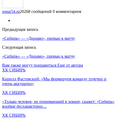
sonar54.ru
20268 сообщений
0 комментариев
Предыдущая запись
«Сибирь» — «Динамо», превью к матчу
Следующая запись
«Сибирь» — «Динамо», превью к матчу
Вам также могут понравиться
Еще от автора
ХК СИБИРЬ
Кирилл Фастовский: «Мы формируем команду точечно и
очень аккуратно»
ХК СИБИРЬ
«Только человек, не понимающий в хоккее, скажет: «Сибирь»
вообще бесхарактерно…
ХК СИБИРЬ