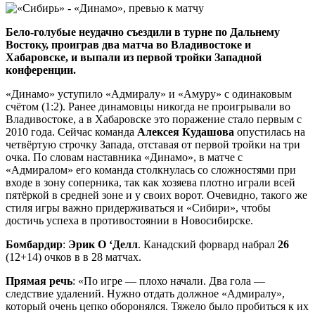
Бело-голубые неудачно съездили в турне по Дальнему
Востоку, проиграв два матча во Владивостоке и
Хабаровске, и выпали из первой тройки Западной
конференции.
«Динамо» уступило «Адмиралу» и «Амуру» с одинаковым
счётом (1:2). Ранее динамовцы никогда не проигрывали во
Владивостоке, а в Хабаровске это поражение стало первым с
2010 года. Сейчас команда
Алексея Кудашова
опустилась на
четвёртую строчку Запада, отставая от первой тройки на три
очка. По словам наставника «Динамо», в матче с
«Адмиралом» его команда столкнулась со сложностями при
входе в зону соперника, так как хозяева плотно играли всей
пятёркой в средней зоне и у своих ворот. Очевидно, такого же
стиля игры важно придерживаться и «Сибири», чтобы
достичь успеха в противостоянии в Новосибирске.
Бомбардир
:
Эрик О ‘Делл
. Канадский форвард набрал
26
(12+14) очков в в 28 матчах.
Прямая речь
: «По игре — плохо начали. Два гола —
следствие удалений. Нужно отдать должное «Адмиралу»,
который очень цепко оборонялся. Тяжело было пробиться к их