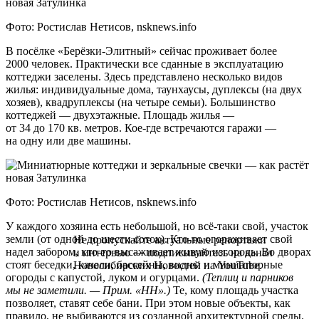
Фото: Ростислав Нетисов, nsknews.info
В посёлке «Берёзки-Элитный» сейчас проживает более
2000 человек. Практически все сданные в эксплуатацию
коттеджи заселены. Здесь представлено несколько видов
жилья: индивидуальные дома, таунхаусы, дуплексы (на двух
хозяев), квадруплексы (на четыре семьи). Большинство
коттеджей — двухэтажные. Площадь жилья —
от 34 до 170 кв. метров. Кое-где встречаются гаражи —
на одну или две машины.
Фото: Ростислав Нетисов, nsknews.info
У каждого хозяина есть небольшой, но всё-таки свой, участок
земли (от одной до шести соток). Кто-то огораживает свой
Не пропускайте актуальные репортажи
надел забором, кто-то высаживает живую изгородь. Во дворах
и интервью — подписывайтесь на канал
стоят беседки, качели, бассейны, видны и миниатюрные
Новосибирских Новостей на YouTube.
огороды с капустой, луком и огурцами.
(Теплиц и парников
мы не заметили. — Прим. «НН».)
Те, кому площадь участка
позволяет, ставят себе бани. При этом новые объекты, как
правило, не выбиваются из созданной архитектурной среды.