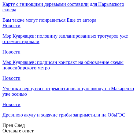
Карту с гниющими деревьями составили для Нарымского
сквера
Вам также могут понравиться
Еще от автора
Новости
Мэр Кудрявцев: половину запланированных тротуаров уже
отремонтировали
Новости
Мэр Кудрявцев: подписан контракт на обновление схемы
новосибирского метро
Новости
Ученики вернутся в отремонтированную школу на Макаренко
уже осенью
Новости
Древнюю акулу и ходячие грибы заприметили на ОбьГЭС
Пред
След
Оставьте ответ