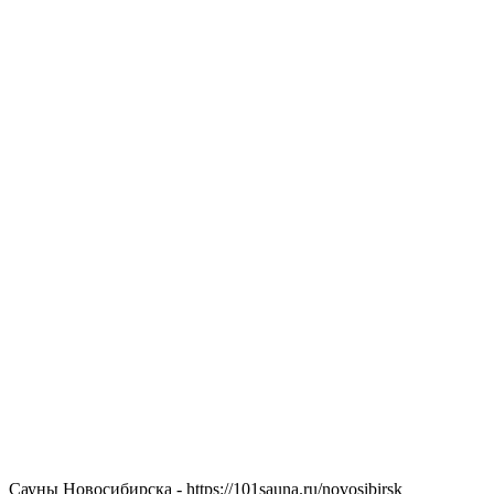
Сауны Новосибирска - https://101sauna.ru/novosibirsk