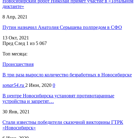
Новосибирский робот Николай примет участие в «Тотальном
диктанте»
8 Апр, 2021
Путин назначил Анатолия Серышева полпредом в СФО
13 Окт, 2021
Пред
След
1 из 5 067
Топ месяца:
Происшествия
В три раза выросло количество безработных в Новосибирске
sonar54.ru
2 Июн, 2020
0
В центре Новосибирска установят противотаранные
устройства и запретят…
30 Янв, 2021
Стали известны победители сказочной викторины ГТРК
«Новосибирск»