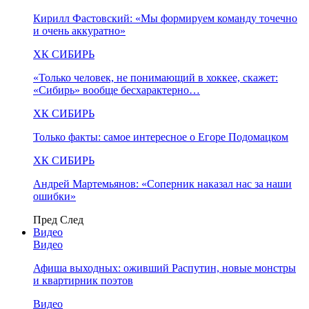
Кирилл Фастовский: «Мы формируем команду точечно
и очень аккуратно»
ХК СИБИРЬ
«Только человек, не понимающий в хоккее, скажет:
«Сибирь» вообще бесхарактерно…
ХК СИБИРЬ
Только факты: самое интересное о Егоре Подомацком
ХК СИБИРЬ
Андрей Мартемьянов: «Соперник наказал нас за наши
ошибки»
Пред
След
Видео
Видео
Афиша выходных: оживший Распутин, новые монстры
и квартирник поэтов
Видео