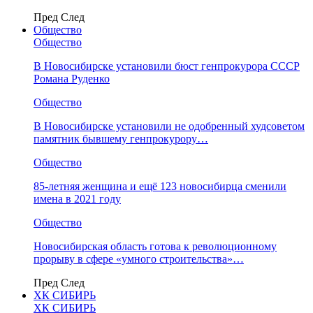
Пред
След
Общество
Общество
В Новосибирске установили бюст генпрокурора СССР
Романа Руденко
Общество
В Новосибирске установили не одобренный худсоветом
памятник бывшему генпрокурору…
Общество
85-летняя женщина и ещё 123 новосибирца сменили
имена в 2021 году
Общество
Новосибирская область готова к революционному
прорыву в сфере «умного строительства»…
Пред
След
ХК СИБИРЬ
ХК СИБИРЬ