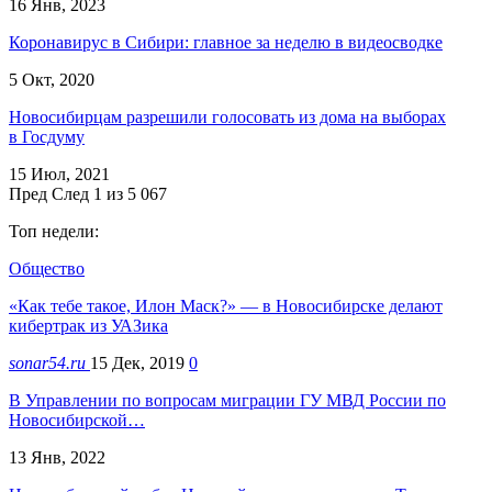
16 Янв, 2023
Коронавирус в Сибири: главное за неделю в видеосводке
5 Окт, 2020
Новосибирцам разрешили голосовать из дома на выборах
в Госдуму
15 Июл, 2021
Пред
След
1 из 5 067
Топ недели:
Общество
«Как тебе такое, Илон Маск?» — в Новосибирске делают
кибертрак из УАЗика
sonar54.ru
15 Дек, 2019
0
В Управлении по вопросам миграции ГУ МВД России по
Новосибирской…
13 Янв, 2022