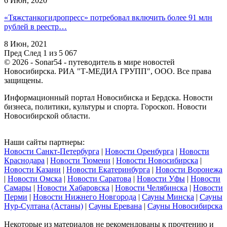
6 Июн, 2020
«Тяжстанкогидропресс» потребовал включить более 91 млн
рублей в реестр…
8 Июн, 2021
Пред
След
1 из 5 067
© 2026 - Sonar54 - путеводитель в мире новостей
Новосибирска. РИА "Т-МЕДИА ГРУПП", ООО. Все права
защищены.
Информационный портал Новосибиска и Бердска. Новости
бизнеса, политики, культуры и спорта. Гороскоп. Новости
Новосибирской области.
Наши сайты партнеры:
Новости Санкт-Петербурга
|
Новости Оренбурга
|
Новости
Краснодара
|
Новости Тюмени
|
Новости Новосибирска
|
Новости Казани
|
Новости Екатеринбурга
|
Новости Воронежа
|
Новости Омска
|
Новости Саратова
|
Новости Уфы
|
Новости
Самары
|
Новости Хабаровска
|
Новости Челябинска
|
Новости
Перми
|
Новости Нижнего Новгорода
|
Сауны Минска
|
Сауны
Нур-Султана (Астаны)
|
Сауны Еревана
|
Сауны Новосибирска
Некоторые из материалов не рекомендованы к прочтению и