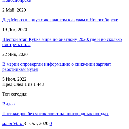
Новосибирске
2 Май, 2020
Дед Мороз нырнул с аквалангом к акулам в Новосибирске
19 Дек, 2020
Шестой этап Кубка мира по биатлону-2020: где и во сколько
смотреть по…
22 Янв, 2020
В мэрии опровергли информацию о снижении зарплат
работникам музея
5 Июл, 2022
Пред
След
1 из 1 448
Топ сегодня:
Видео
Пассажиров без масок ловят на пригородных поездах
sonar54.ru
31 Окт, 2020
0