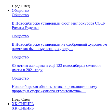
Пред
След
Общество
Общество
В Новосибирске установили бюст генпрокурора СССР
Романа Руденко
Общество
В Новосибирске установили не одобренный худсоветом
памятник бывшему генпрокурору…
Общество
85-летняя женщина и ещё 123 новосибирца сменили
имена в 2021 году
Общество
Новосибирская область готова к революционному
прорыву в сфере «умного строительства»…
Пред
След
ХК СИБИРЬ
ХК СИБИРЬ