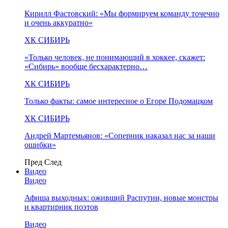
Кирилл Фастовский: «Мы формируем команду точечно
и очень аккуратно»
ХК СИБИРЬ
«Только человек, не понимающий в хоккее, скажет:
«Сибирь» вообще бесхарактерно…
ХК СИБИРЬ
Только факты: самое интересное о Егоре Подомацком
ХК СИБИРЬ
Андрей Мартемьянов: «Соперник наказал нас за наши
ошибки»
Пред
След
Видео
Видео
Афиша выходных: оживший Распутин, новые монстры
и квартирник поэтов
Видео