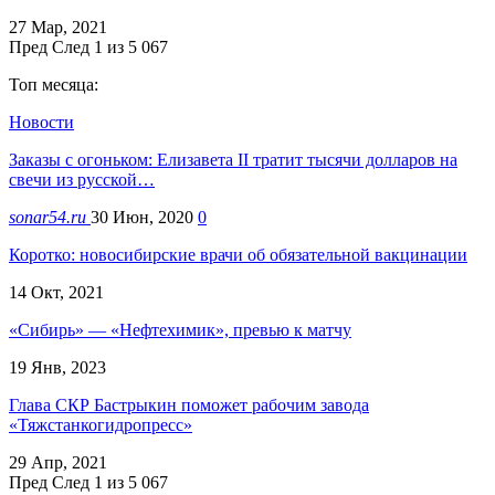
27 Мар, 2021
Пред
След
1 из 5 067
Топ месяца:
Новости
Заказы с огоньком: Елизавета II тратит тысячи долларов на
свечи из русской…
sonar54.ru
30 Июн, 2020
0
Коротко: новосибирские врачи об обязательной вакцинации
14 Окт, 2021
«Сибирь» — «Нефтехимик», превью к матчу
19 Янв, 2023
Глава СКР Бастрыкин поможет рабочим завода
«Тяжстанкогидропресс»
29 Апр, 2021
Пред
След
1 из 5 067