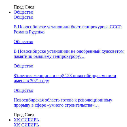
Пред
След
Общество
Общество
В Новосибирске установили бюст генпрокурора СССР
Романа Руденко
Общество
В Новосибирске установили не одобренный худсоветом
памятник бывшему генпрокурору…
Общество
85-летняя женщина и ещё 123 новосибирца сменили
имена в 2021 году
Общество
Новосибирская область готова к революционному
прорыву в сфере «умного строительства»…
Пред
След
ХК СИБИРЬ
ХК СИБИРЬ