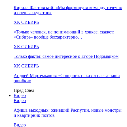
Кирилл Фастовский: «Мы формируем команду точечно
и очень аккуратно»
ХК СИБИРЬ
«Только человек, не понимающий в хоккее, скажет:
«Сибирь» вообще бесхарактерно…
ХК СИБИРЬ
Только факты: самое интересное о Егоре Подомацком
ХК СИБИРЬ
Андрей Мартемьянов: «Соперник наказал нас за наши
ошибки»
Пред
След
Видео
Видео
Афиша выходных: оживший Распутин, новые монстры
и квартирник поэтов
Видео