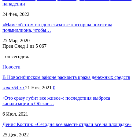
нападении
24 Фев, 2022
«Маме об этом стыдно сказать»: кассирша похитила
полмиллиона, чтобы…
25 Мар, 2020
Пред
След
1 из 5 067
Топ сегодня:
Новости
В Новосибирском районе раскрыта кража денежных средств
sonar54.ru
21 Ноя, 2021
0
«Это сразу губит все живое»: последствия выброса
канализации в Обское…
6 Июл, 2021
Денис Костин: «Сегодня все вместе отдали всё на площадке»
25 Дек, 2022