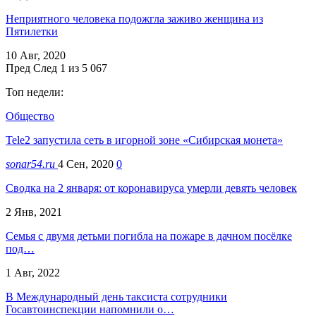
Неприятного человека подожгла заживо женщина из
Пятилетки
10 Авг, 2020
Пред
След
1 из 5 067
Топ недели:
Общество
Tele2 запустила сеть в игорной зоне «Сибирская монета»
sonar54.ru
4 Сен, 2020
0
Сводка на 2 января: от коронавируса умерли девять человек
2 Янв, 2021
Семья с двумя детьми погибла на пожаре в дачном посёлке
под…
1 Авг, 2022
В Международный день таксиста сотрудники
Госавтоинспекции напомнили о…