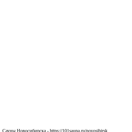
Сауны Новосибирска - https://101sauna.ru/novosibirsk