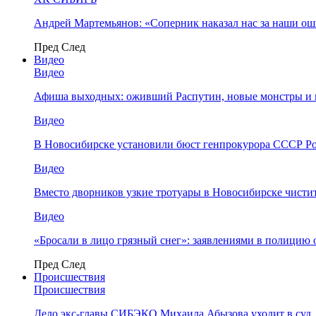
Андрей Мартемьянов: «Соперник наказал нас за наши о
Пред
След
Видео
Видео
Афиша выходных: оживший Распутин, новые монстры и 
Видео
В Новосибирске установили бюст генпрокурора СССР Ро
Видео
Вместо дворников узкие тротуары в Новосибирске чисти
Видео
«Бросали в лицо грязный снег»: заявлениями в полицию 
Пред
След
Происшествия
Происшествия
Дело экс-главы СИБЭКО Михаила Абызова уходит в суд