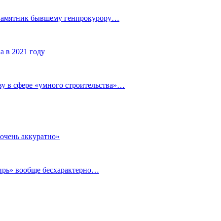
 памятник бывшему генпрокурору…
а в 2021 году
у в сфере «умного строительства»…
очень аккуратно»
бирь» вообще бесхарактерно…