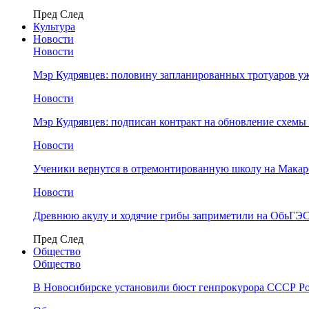
Пред
След
Культура
Новости
Новости
Мэр Кудрявцев: половину запланированных тротуаров у
Новости
Мэр Кудрявцев: подписан контракт на обновление схемы
Новости
Ученики вернутся в отремонтированную школу на Макар
Новости
Древнюю акулу и ходячие грибы заприметили на ОбьГЭ
Пред
След
Общество
Общество
В Новосибирске установили бюст генпрокурора СССР Ро