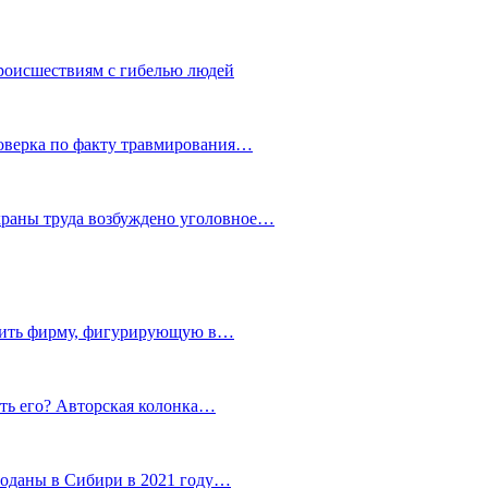
роисшествиям с гибелью людей
роверка по факту травмирования…
храны труда возбуждено уголовное…
тить фирму, фигурирующую в…
тить его? Авторская колонка…
роданы в Сибири в 2021 году…