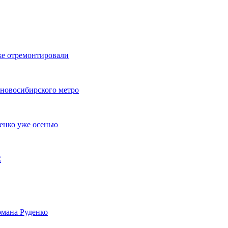
же отремонтировали
 новосибирского метро
енко уже осенью
С
мана Руденко