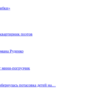
шибки»
квартирник поэтов
мана Руденко
т мини-погрузчик
обернулась потасовка детей на…