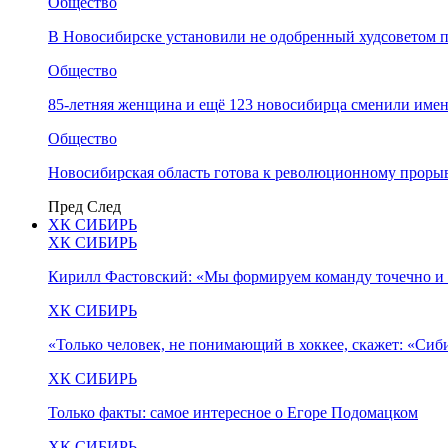
Общество
В Новосибирске установили не одобренный худсоветом
Общество
85-летняя женщина и ещё 123 новосибирца сменили имен
Общество
Новосибирская область готова к революционному прорыв
Пред
След
ХК СИБИРЬ
ХК СИБИРЬ
Кирилл Фастовский: «Мы формируем команду точечно и 
ХК СИБИРЬ
«Только человек, не понимающий в хоккее, скажет: «Си
ХК СИБИРЬ
Только факты: самое интересное о Егоре Подомацком
ХК СИБИРЬ