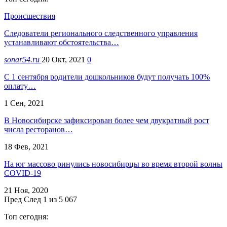
Происшествия
Следователи регионального следственного управления
устанавливают обстоятельства…
sonar54.ru
20 Окт, 2021
0
C 1 сентября родители дошкольников будут получать 100%
оплату…
1 Сен, 2021
В Новосибирске зафиксирован более чем двукратный рост
числа ресторанов…
18 Фев, 2021
На юг массово ринулись новосибирцы во время второй волны
COVID-19
21 Ноя, 2020
Пред
След
1 из 5 067
Топ сегодня: