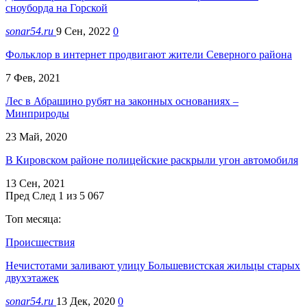
сноуборда на Горской
sonar54.ru
9 Сен, 2022
0
Фольклор в интернет продвигают жители Северного района
7 Фев, 2021
Лес в Абрашино рубят на законных основаниях –
Минприроды
23 Май, 2020
В Кировском районе полицейские раскрыли угон автомобиля
13 Сен, 2021
Пред
След
1 из 5 067
Топ месяца:
Происшествия
Нечистотами заливают улицу Большевистская жильцы старых
двухэтажек
sonar54.ru
13 Дек, 2020
0