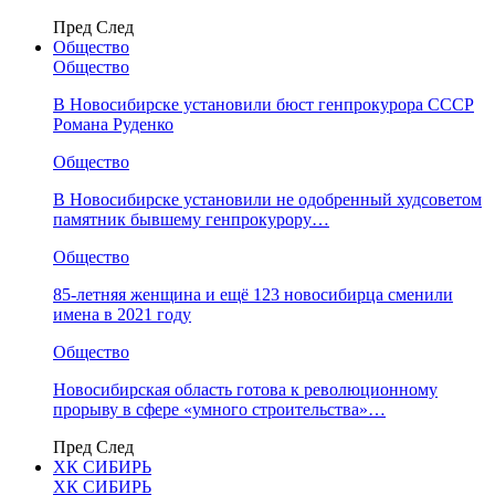
Пред
След
Общество
Общество
В Новосибирске установили бюст генпрокурора СССР
Романа Руденко
Общество
В Новосибирске установили не одобренный худсоветом
памятник бывшему генпрокурору…
Общество
85-летняя женщина и ещё 123 новосибирца сменили
имена в 2021 году
Общество
Новосибирская область готова к революционному
прорыву в сфере «умного строительства»…
Пред
След
ХК СИБИРЬ
ХК СИБИРЬ