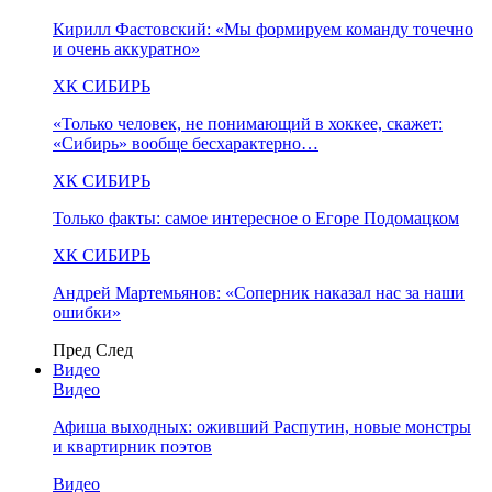
Кирилл Фастовский: «Мы формируем команду точечно
и очень аккуратно»
ХК СИБИРЬ
«Только человек, не понимающий в хоккее, скажет:
«Сибирь» вообще бесхарактерно…
ХК СИБИРЬ
Только факты: самое интересное о Егоре Подомацком
ХК СИБИРЬ
Андрей Мартемьянов: «Соперник наказал нас за наши
ошибки»
Пред
След
Видео
Видео
Афиша выходных: оживший Распутин, новые монстры
и квартирник поэтов
Видео