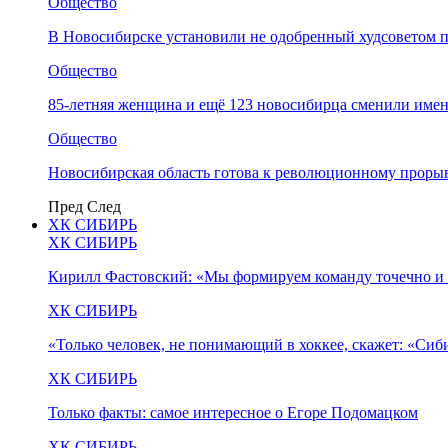
Общество
В Новосибирске установили не одобренный худсоветом
Общество
85-летняя женщина и ещё 123 новосибирца сменили имен
Общество
Новосибирская область готова к революционному прорыв
Пред
След
ХК СИБИРЬ
ХК СИБИРЬ
Кирилл Фастовский: «Мы формируем команду точечно и 
ХК СИБИРЬ
«Только человек, не понимающий в хоккее, скажет: «Си
ХК СИБИРЬ
Только факты: самое интересное о Егоре Подомацком
ХК СИБИРЬ