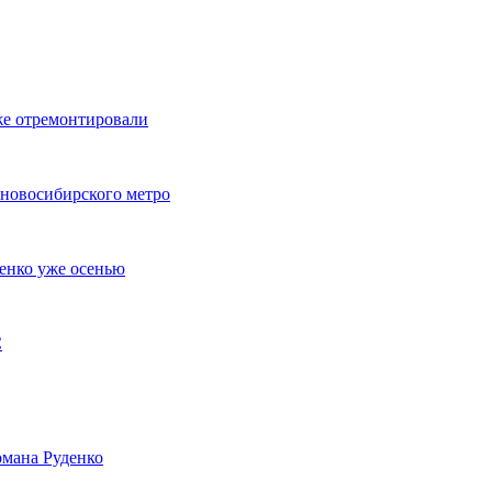
же отремонтировали
 новосибирского метро
енко уже осенью
С
мана Руденко