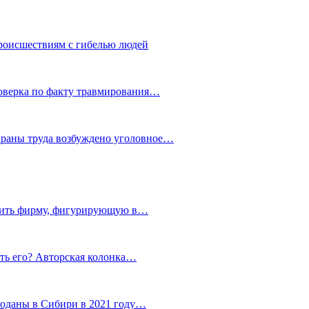
роисшествиям с гибелью людей
роверка по факту травмирования…
храны труда возбуждено уголовное…
тить фирму, фигурирующую в…
тить его? Авторская колонка…
роданы в Сибири в 2021 году…