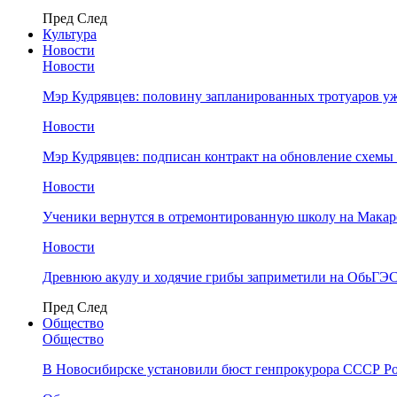
Пред
След
Культура
Новости
Новости
Мэр Кудрявцев: половину запланированных тротуаров у
Новости
Мэр Кудрявцев: подписан контракт на обновление схемы
Новости
Ученики вернутся в отремонтированную школу на Макар
Новости
Древнюю акулу и ходячие грибы заприметили на ОбьГЭ
Пред
След
Общество
Общество
В Новосибирске установили бюст генпрокурора СССР Ро