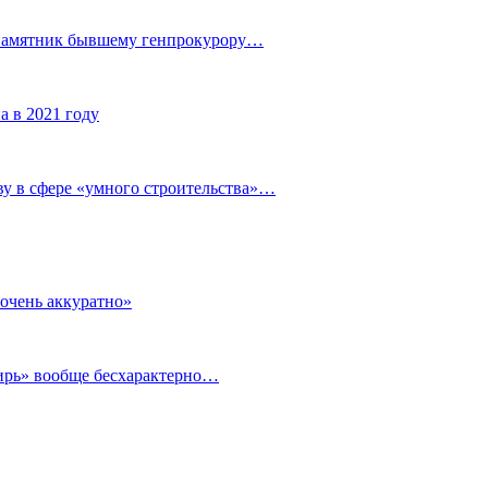
 памятник бывшему генпрокурору…
а в 2021 году
у в сфере «умного строительства»…
очень аккуратно»
бирь» вообще бесхарактерно…