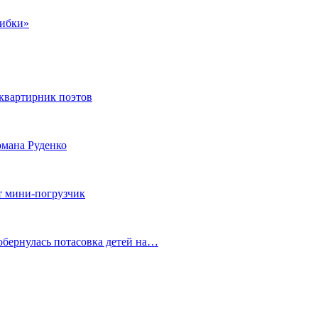
шибки»
квартирник поэтов
мана Руденко
т мини-погрузчик
обернулась потасовка детей на…