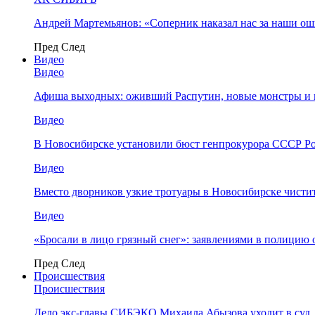
Андрей Мартемьянов: «Соперник наказал нас за наши о
Пред
След
Видео
Видео
Афиша выходных: оживший Распутин, новые монстры и 
Видео
В Новосибирске установили бюст генпрокурора СССР Ро
Видео
Вместо дворников узкие тротуары в Новосибирске чисти
Видео
«Бросали в лицо грязный снег»: заявлениями в полицию 
Пред
След
Происшествия
Происшествия
Дело экс-главы СИБЭКО Михаила Абызова уходит в суд