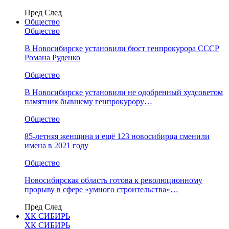
Пред
След
Общество
Общество
В Новосибирске установили бюст генпрокурора СССР
Романа Руденко
Общество
В Новосибирске установили не одобренный худсоветом
памятник бывшему генпрокурору…
Общество
85-летняя женщина и ещё 123 новосибирца сменили
имена в 2021 году
Общество
Новосибирская область готова к революционному
прорыву в сфере «умного строительства»…
Пред
След
ХК СИБИРЬ
ХК СИБИРЬ