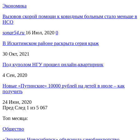
Экономика
Вызовов скорой помощи к ковидным больным стало меньше в
НСО
sonar54.ru
16 Июл, 2020
0
В Искитимском районе раскрыта серия краж
30 Окт, 2021
Под куполом НГУ прошел онлайн-квартирник
4 Сен, 2020
Новые «Путинские» 10000 рублей на детей в июле – как
получить
24 Июн, 2020
Пред
След
1 из 5 067
Топ месяца:
Общество
«Экология-Новосибирск» объяснила самобанкротство