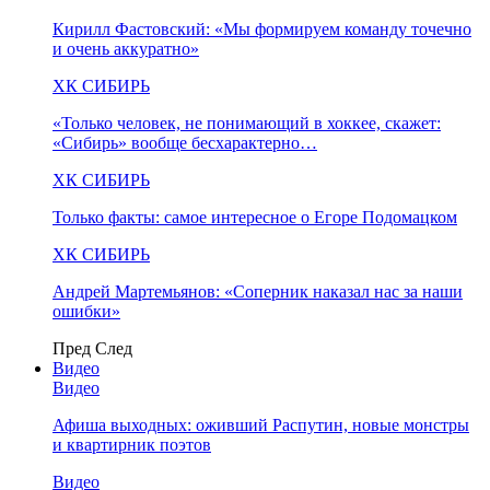
Кирилл Фастовский: «Мы формируем команду точечно
и очень аккуратно»
ХК СИБИРЬ
«Только человек, не понимающий в хоккее, скажет:
«Сибирь» вообще бесхарактерно…
ХК СИБИРЬ
Только факты: самое интересное о Егоре Подомацком
ХК СИБИРЬ
Андрей Мартемьянов: «Соперник наказал нас за наши
ошибки»
Пред
След
Видео
Видео
Афиша выходных: оживший Распутин, новые монстры
и квартирник поэтов
Видео