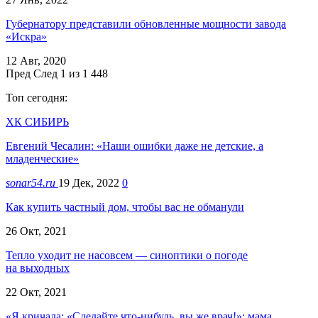
Губернатору представили обновленные мощности завода
«Искра»
12 Авг, 2020
Пред
След
1 из 1 448
Топ сегодня:
ХК СИБИРЬ
Евгений Чесалин: «Наши ошибки даже не детские, а
младенческие»
sonar54.ru
19 Дек, 2022
0
Как купить частный дом, чтобы вас не обманули
26 Окт, 2021
Тепло уходит не насовсем — синоптики о погоде
на выходных
22 Окт, 2021
«Я кричала: «Сделайте что-нибудь, вы же врач!»: мама