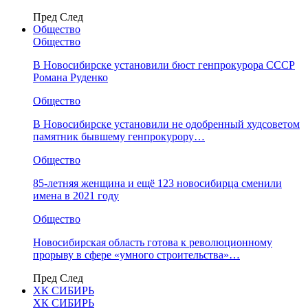
Пред
След
Общество
Общество
В Новосибирске установили бюст генпрокурора СССР
Романа Руденко
Общество
В Новосибирске установили не одобренный худсоветом
памятник бывшему генпрокурору…
Общество
85-летняя женщина и ещё 123 новосибирца сменили
имена в 2021 году
Общество
Новосибирская область готова к революционному
прорыву в сфере «умного строительства»…
Пред
След
ХК СИБИРЬ
ХК СИБИРЬ