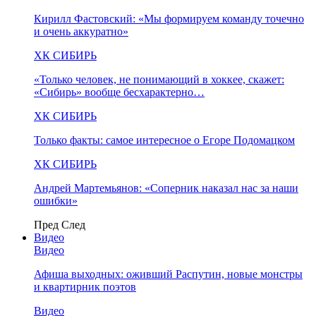
Кирилл Фастовский: «Мы формируем команду точечно
и очень аккуратно»
ХК СИБИРЬ
«Только человек, не понимающий в хоккее, скажет:
«Сибирь» вообще бесхарактерно…
ХК СИБИРЬ
Только факты: самое интересное о Егоре Подомацком
ХК СИБИРЬ
Андрей Мартемьянов: «Соперник наказал нас за наши
ошибки»
Пред
След
Видео
Видео
Афиша выходных: оживший Распутин, новые монстры
и квартирник поэтов
Видео