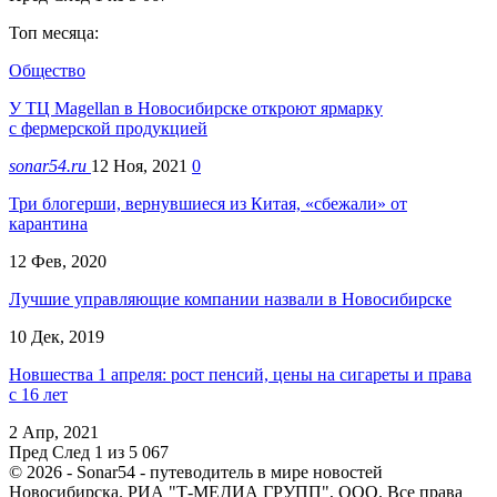
Топ месяца:
Общество
У ТЦ Magellan в Новосибирске откроют ярмарку
с фермерской продукцией
sonar54.ru
12 Ноя, 2021
0
Три блогерши, вернувшиеся из Китая, «сбежали» от
карантина
12 Фев, 2020
Лучшие управляющие компании назвали в Новосибирске
10 Дек, 2019
Новшества 1 апреля: рост пенсий, цены на сигареты и права
с 16 лет
2 Апр, 2021
Пред
След
1 из 5 067
© 2026 - Sonar54 - путеводитель в мире новостей
Новосибирска. РИА "Т-МЕДИА ГРУПП", ООО. Все права