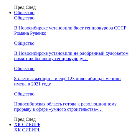
Пред
След
Общество
Общество
В Новосибирске установили бюст генпрокурора СССР
Романа Руденко
Общество
В Новосибирске установили не одобренный худсоветом
памятник бывшему генпрокурору…
Общество
85-летняя женщина и ещё 123 новосибирца сменили
имена в 2021 году
Общество
Новосибирская область готова к революционному
прорыву в сфере «умного строительства»…
Пред
След
ХК СИБИРЬ
ХК СИБИРЬ