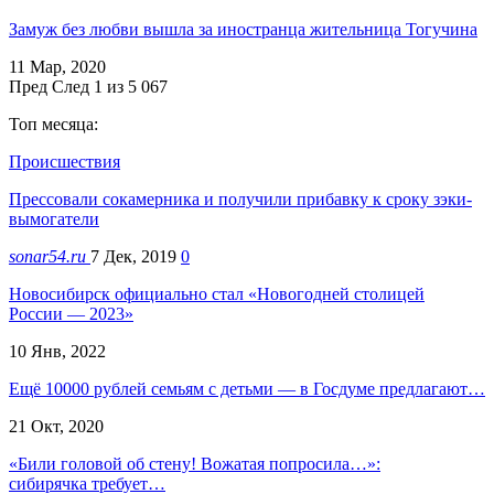
Замуж без любви вышла за иностранца жительница Тогучина
11 Мар, 2020
Пред
След
1 из 5 067
Топ месяца:
Происшествия
Прессовали сокамерника и получили прибавку к сроку зэки-
вымогатели
sonar54.ru
7 Дек, 2019
0
Новосибирск официально стал «Новогодней столицей
России — 2023»
10 Янв, 2022
Ещё 10000 рублей семьям с детьми — в Госдуме предлагают…
21 Окт, 2020
«Били головой об стену! Вожатая попросила…»:
сибирячка требует…