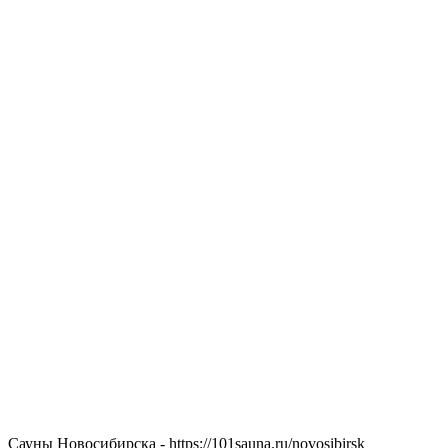
Сауны Новосибирска - https://101sauna.ru/novosibirsk