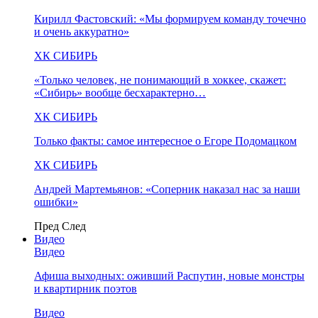
Кирилл Фастовский: «Мы формируем команду точечно
и очень аккуратно»
ХК СИБИРЬ
«Только человек, не понимающий в хоккее, скажет:
«Сибирь» вообще бесхарактерно…
ХК СИБИРЬ
Только факты: самое интересное о Егоре Подомацком
ХК СИБИРЬ
Андрей Мартемьянов: «Соперник наказал нас за наши
ошибки»
Пред
След
Видео
Видео
Афиша выходных: оживший Распутин, новые монстры
и квартирник поэтов
Видео