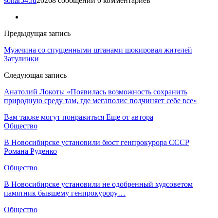
sonar54.ru
20268 сообщений
0 комментариев
Предыдущая запись
Мужчина со спущенными штанами шокировал жителей
Затулинки
Следующая запись
Анатолий Локоть: «Появилась возможность сохранить
природную среду там, где мегаполис подчиняет себе все»
Вам также могут понравиться
Еще от автора
Общество
В Новосибирске установили бюст генпрокурора СССР
Романа Руденко
Общество
В Новосибирске установили не одобренный худсоветом
памятник бывшему генпрокурору…
Общество