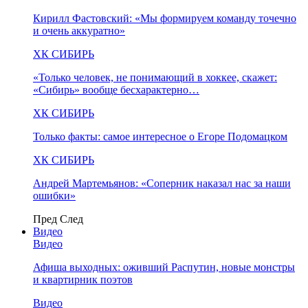
Кирилл Фастовский: «Мы формируем команду точечно
и очень аккуратно»
ХК СИБИРЬ
«Только человек, не понимающий в хоккее, скажет:
«Сибирь» вообще бесхарактерно…
ХК СИБИРЬ
Только факты: самое интересное о Егоре Подомацком
ХК СИБИРЬ
Андрей Мартемьянов: «Соперник наказал нас за наши
ошибки»
Пред
След
Видео
Видео
Афиша выходных: оживший Распутин, новые монстры
и квартирник поэтов
Видео