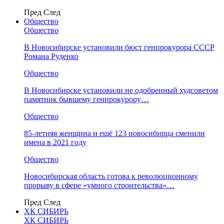
Пред
След
Общество
Общество
В Новосибирске установили бюст генпрокурора СССР
Романа Руденко
Общество
В Новосибирске установили не одобренный худсоветом
памятник бывшему генпрокурору…
Общество
85-летняя женщина и ещё 123 новосибирца сменили
имена в 2021 году
Общество
Новосибирская область готова к революционному
прорыву в сфере «умного строительства»…
Пред
След
ХК СИБИРЬ
ХК СИБИРЬ