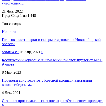
участковых…
21 Янв, 2022
Пред
След
1 из 1 448
Топ сегодня:
Новости
Голосование за парки и скверы стартовало в Новосибирской
области
sonar54.ru
26 Апр, 2021
0
Космический корабль с Анной Кикиной отстыкуется от МКС
9 марта
8 Мар, 2023
Портреты аристократов с Красной площади выставили
в новосибирском…
4 Дек, 2021
Сезонная профилактическая операция «Отопление» проходит
в…