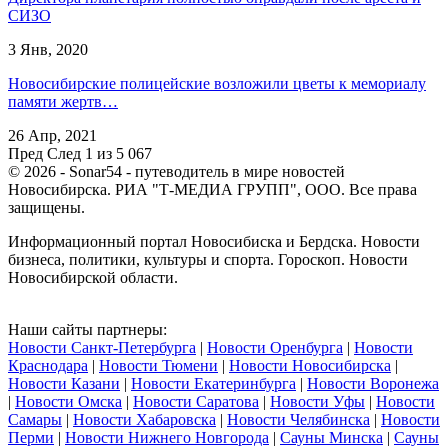
СИЗО
3 Янв, 2020
Новосибирские полицейские возложили цветы к мемориалу
памяти жертв…
26 Апр, 2021
Пред
След
1 из 5 067
© 2026 - Sonar54 - путеводитель в мире новостей
Новосибирска. РИА "Т-МЕДИА ГРУПП", ООО. Все права
защищены.
Информационный портал Новосибиска и Бердска. Новости
бизнеса, политики, культуры и спорта. Гороскоп. Новости
Новосибирской области.
Наши сайты партнеры:
Новости Санкт-Петербурга
|
Новости Оренбурга
|
Новости
Краснодара
|
Новости Тюмени
|
Новости Новосибирска
|
Новости Казани
|
Новости Екатеринбурга
|
Новости Воронежа
|
Новости Омска
|
Новости Саратова
|
Новости Уфы
|
Новости
Самары
|
Новости Хабаровска
|
Новости Челябинска
|
Новости
Перми
|
Новости Нижнего Новгорода
|
Сауны Минска
|
Сауны