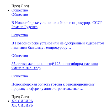
Пред
След
Общество
Общество
В Новосибирске установили бюст генпрокурора СССР
Романа Руденко
Общество
В Новосибирске установили не одобренный худсоветом
памятник бывшему генпрокурору…
Общество
85-летняя женщина и ещё 123 новосибирца сменили
имена в 2021 году
Общество
Новосибирская область готова к революционному
прорыву в сфере «умного строительства»…
Пред
След
ХК СИБИРЬ
ХК СИБИРЬ