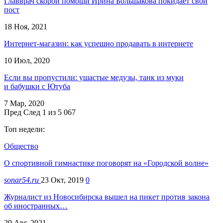
Главврач скорой помощи Ирина Большакова покидает свой
пост
18 Ноя, 2021
Интернет-магазин: как успешно продавать в интернете
10 Июл, 2020
Если вы пропустили: ушастые медузы, танк из муки
и бабушки с Ютуба
7 Мар, 2020
Пред
След
1 из 5 067
Топ недели:
Общество
О спортивной гимнастике поговорят на «Городской волне»
sonar54.ru
23 Окт, 2019
0
Журналист из Новосибирска вышел на пикет против закона
об иностранных…
29 Авг, 2021