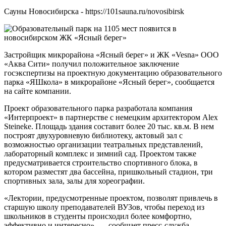
Сауны Новосибирска - https://101sauna.ru/novosibirsk
Застройщик микрорайона «Ясный берег» и ЖК «Vesna» ООО
«Аква Сити» получил положительное заключение
госэкспертизы на проектную документацию образовательного
парка «ЯШкола» в микрорайоне «Ясный берег», сообщается
на сайте компании.
Проект образовательного парка разработала компания
«Интерпроект» в партнерстве с немецким архитектором Alex
Steineke. Площадь здания составит более 20 тыс. кв.м. В нем
построят двухуровневую библиотеку, актовый зал с
возможностью организации театральных представлений,
лабораторный комплекс и зимний сад. Проектом также
предусматривается строительство спортивного блока, в
котором разместят два бассейна, пришкольный стадион, три
спортивных зала, залы для хореографии.
«Лектории, предусмотренные проектом, позволят привлечь в
старшую школу преподавателей ВУЗов, чтобы переход из
школьников в студенты происходил более комфортно,
эффективно и интересно», — сообщает пресс-служба