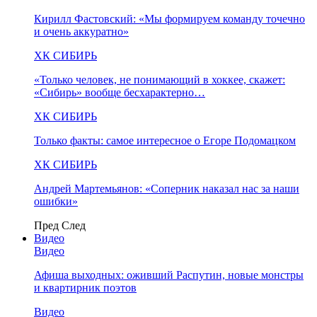
Кирилл Фастовский: «Мы формируем команду точечно
и очень аккуратно»
ХК СИБИРЬ
«Только человек, не понимающий в хоккее, скажет:
«Сибирь» вообще бесхарактерно…
ХК СИБИРЬ
Только факты: самое интересное о Егоре Подомацком
ХК СИБИРЬ
Андрей Мартемьянов: «Соперник наказал нас за наши
ошибки»
Пред
След
Видео
Видео
Афиша выходных: оживший Распутин, новые монстры
и квартирник поэтов
Видео