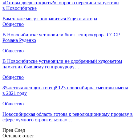
«Готовы дверь открыть?»: опрос о переписи запустили
в Новосибирске
Вам также могут понравиться
Еще от автора
Общество
В Новосибирске установили бюст генпрокурора СССР
Романа Руденко
Общество
В Новосибирске установили не одобренный худсоветом
памятник бывшему генпрокурору…
Общество
85-летняя женщина и ещё 123 новосибирца сменили имена
в 2021 году
Общество
Новосибирская область готова к революционному прорыву в
сфере «умного строительства»…
Пред
След
Оставьте ответ