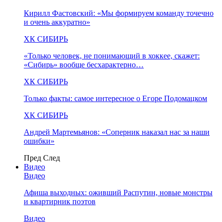
Кирилл Фастовский: «Мы формируем команду точечно
и очень аккуратно»
ХК СИБИРЬ
«Только человек, не понимающий в хоккее, скажет:
«Сибирь» вообще бесхарактерно…
ХК СИБИРЬ
Только факты: самое интересное о Егоре Подомацком
ХК СИБИРЬ
Андрей Мартемьянов: «Соперник наказал нас за наши
ошибки»
Пред
След
Видео
Видео
Афиша выходных: оживший Распутин, новые монстры
и квартирник поэтов
Видео