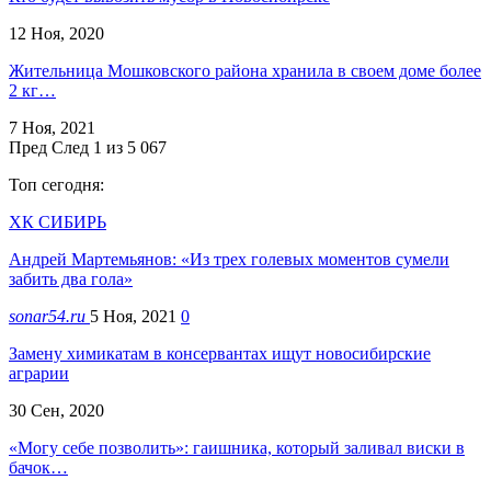
12 Ноя, 2020
Жительница Мошковского района хранила в своем доме более
2 кг…
7 Ноя, 2021
Пред
След
1 из 5 067
Топ сегодня:
ХК СИБИРЬ
Андрей Мартемьянов: «Из трех голевых моментов сумели
забить два гола»
sonar54.ru
5 Ноя, 2021
0
Замену химикатам в консервантах ищут новосибирские
аграрии
30 Сен, 2020
«Могу себе позволить»: гаишника, который заливал виски в
бачок…