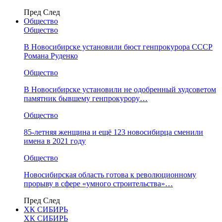
Пред
След
Общество
Общество
В Новосибирске установили бюст генпрокурора СССР
Романа Руденко
Общество
В Новосибирске установили не одобренный худсоветом
памятник бывшему генпрокурору…
Общество
85-летняя женщина и ещё 123 новосибирца сменили
имена в 2021 году
Общество
Новосибирская область готова к революционному
прорыву в сфере «умного строительства»…
Пред
След
ХК СИБИРЬ
ХК СИБИРЬ