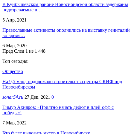
В Куйбышевском районе Новосибирской области задержаны
подозреваемые в…
5 Апр, 2021
Православные активисты ополчились на выставку гениталий
во время…
6 Мар, 2020
Пред
След
1 из 1 448
Топ сегодня:
Общество
На 9,5 млрд подорожало строительства центра СКИФ под
Новосибирском
sonar54.ru
27 Дек, 2021
0
Тимур Ахияров: «Приятно начать дебют в плей-офф с
победы»!
7 Мар, 2022
Кто будет вывозить мусор в Новосибирске