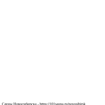
Сауны Новосибирска - https://101sauna.ru/novosibirsk