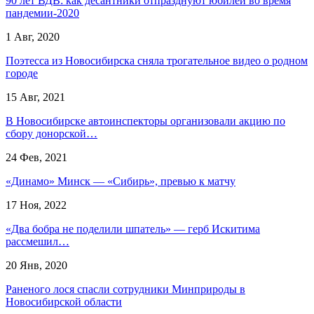
90 лет ВДВ: как десантники отпразднуют юбилей во время
пандемии-2020
1 Авг, 2020
Поэтесса из Новосибирска сняла трогательное видео о родном
городе
15 Авг, 2021
В Новосибирске автоинспекторы организовали акцию по
сбору донорской…
24 Фев, 2021
«Динамо» Минск — «Сибирь», превью к матчу
17 Ноя, 2022
«Два бобра не поделили шпатель» — герб Искитима
рассмешил…
20 Янв, 2020
Раненого лося спасли сотрудники Минприроды в
Новосибирской области