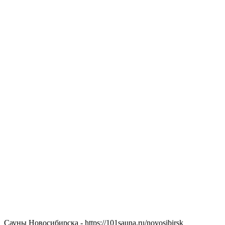
Сауны Новосибирска - https://101sauna.ru/novosibirsk