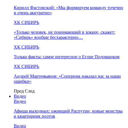
Кирилл Фастовский: «Мы формируем команду точечно
и очень аккуратно»
ХК СИБИРЬ
«Только человек, не понимающий в хоккее, скажет:
«Сибирь» вообще бесхарактерно…
ХК СИБИРЬ
Только факты: самое интересное о Егоре Подомацком
ХК СИБИРЬ
Андрей Мартемьянов: «Соперник наказал нас за наши
ошибки»
Пред
След
Видео
Видео
Афиша выходных: оживший Распутин, новые монстры
и квартирник поэтов
Видео