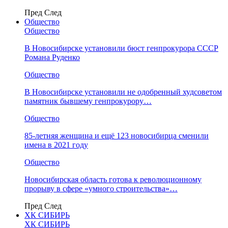
Пред
След
Общество
Общество
В Новосибирске установили бюст генпрокурора СССР
Романа Руденко
Общество
В Новосибирске установили не одобренный худсоветом
памятник бывшему генпрокурору…
Общество
85-летняя женщина и ещё 123 новосибирца сменили
имена в 2021 году
Общество
Новосибирская область готова к революционному
прорыву в сфере «умного строительства»…
Пред
След
ХК СИБИРЬ
ХК СИБИРЬ