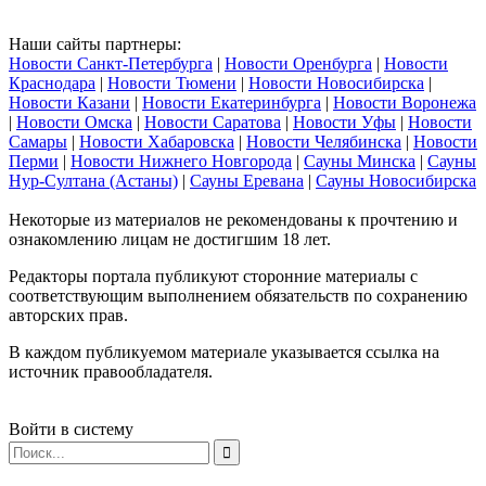
Наши сайты партнеры:
Новости Санкт-Петербурга
|
Новости Оренбурга
|
Новости
Краснодара
|
Новости Тюмени
|
Новости Новосибирска
|
Новости Казани
|
Новости Екатеринбурга
|
Новости Воронежа
|
Новости Омска
|
Новости Саратова
|
Новости Уфы
|
Новости
Самары
|
Новости Хабаровска
|
Новости Челябинска
|
Новости
Перми
|
Новости Нижнего Новгорода
|
Сауны Минска
|
Сауны
Нур-Султана (Астаны)
|
Сауны Еревана
|
Сауны Новосибирска
Некоторые из материалов не рекомендованы к прочтению и
ознакомлению лицам не достигшим 18 лет.
Редакторы портала публикуют сторонние материалы с
соответствующим выполнением обязательств по сохранению
авторских прав.
В каждом публикуемом материале указывается ссылка на
источник правообладателя.
Войти в систему