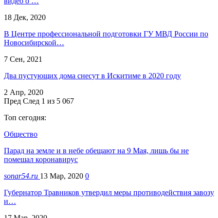
видео о …
18 Дек, 2020
В Центре профессиональной подготовки ГУ МВД России по
Новосибирской…
7 Сен, 2021
Два пустующих дома снесут в Искитиме в 2020 году
2 Апр, 2020
Пред
След
1 из 5 067
Топ сегодня:
Общество
Парад на земле и в небе обещают на 9 Мая, лишь бы не
помешал коронавирус
sonar54.ru
13 Мар, 2020
0
Губернатор Травников утвердил меры противодействия завозу
и…
17 Мар, 2020