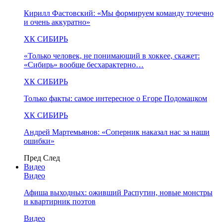
Кирилл Фастовский: «Мы формируем команду точечно
и очень аккуратно»
ХК СИБИРЬ
«Только человек, не понимающий в хоккее, скажет:
«Сибирь» вообще бесхарактерно…
ХК СИБИРЬ
Только факты: самое интересное о Егоре Подомацком
ХК СИБИРЬ
Андрей Мартемьянов: «Соперник наказал нас за наши
ошибки»
Пред
След
Видео
Видео
Афиша выходных: оживший Распутин, новые монстры
и квартирник поэтов
Видео