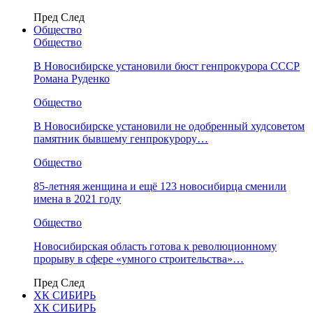
Пред
След
Общество
Общество
В Новосибирске установили бюст генпрокурора СССР
Романа Руденко
Общество
В Новосибирске установили не одобренный худсоветом
памятник бывшему генпрокурору…
Общество
85-летняя женщина и ещё 123 новосибирца сменили
имена в 2021 году
Общество
Новосибирская область готова к революционному
прорыву в сфере «умного строительства»…
Пред
След
ХК СИБИРЬ
ХК СИБИРЬ