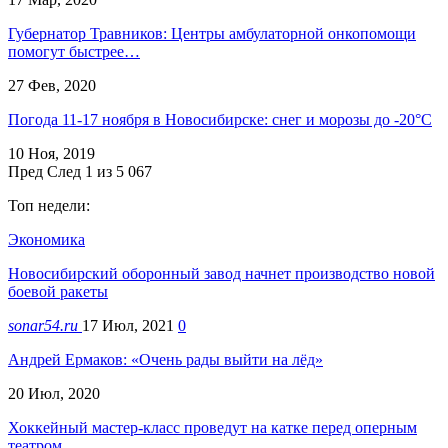
Губернатор Травников: Центры амбулаторной онкопомощи
помогут быстрее…
27 Фев, 2020
Погода 11-17 ноября в Новосибирске: снег и морозы до -20°С
10 Ноя, 2019
Пред
След
1 из 5 067
Топ недели:
Экономика
Новосибирский оборонный завод начнет производство новой
боевой ракеты
sonar54.ru
17 Июл, 2021
0
Андрей Ермаков: «Очень рады выйти на лёд»
20 Июл, 2020
Хоккейный мастер-класс проведут на катке перед оперным
театром