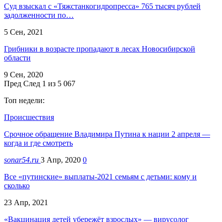
Суд взыскал с «Тяжстанкогидропресса» 765 тысяч рублей
задолженности по…
5 Сен, 2021
Грибники в возрасте пропадают в лесах Новосибирской
области
9 Сен, 2020
Пред
След
1 из 5 067
Топ недели:
Происшествия
Срочное обращение Владимира Путина к нации 2 апреля —
когда и где смотреть
sonar54.ru
3 Апр, 2020
0
Все «путинские» выплаты-2021 семьям с детьми: кому и
сколько
23 Апр, 2021
«Вакцинация детей убережёт взрослых» — вирусолог