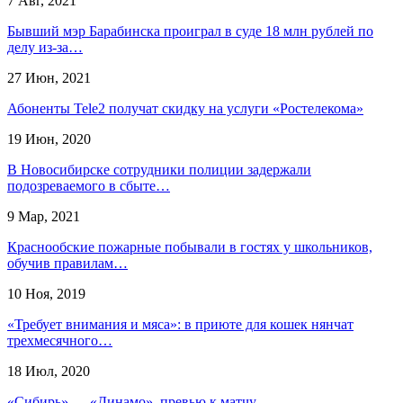
7 Авг, 2021
Бывший мэр Барабинска проиграл в суде 18 млн рублей по
делу из-за…
27 Июн, 2021
Абоненты Tele2 получат скидку на услуги «Ростелекома»
19 Июн, 2020
В Новосибирске сотрудники полиции задержали
подозреваемого в сбыте…
9 Мар, 2021
Краснообские пожарные побывали в гостях у школьников,
обучив правилам…
10 Ноя, 2019
«Требует внимания и мяса»: в приюте для кошек нянчат
трехмесячного…
18 Июл, 2020
«Сибирь» — «Динамо», превью к матчу