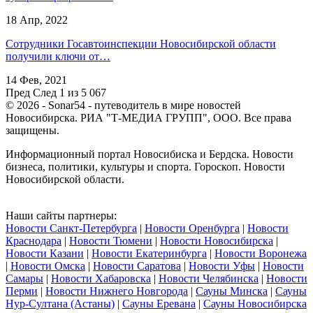
18 Апр, 2022
Сотрудники Госавтоинспекции Новосибирской области
получили ключи от…
14 Фев, 2021
Пред
След
1 из 5 067
© 2026 - Sonar54 - путеводитель в мире новостей
Новосибирска. РИА "Т-МЕДИА ГРУПП", ООО. Все права
защищены.
Информационный портал Новосибиска и Бердска. Новости
бизнеса, политики, культуры и спорта. Гороскоп. Новости
Новосибирской области.
Наши сайты партнеры:
Новости Санкт-Петербурга
|
Новости Оренбурга
|
Новости
Краснодара
|
Новости Тюмени
|
Новости Новосибирска
|
Новости Казани
|
Новости Екатеринбурга
|
Новости Воронежа
|
Новости Омска
|
Новости Саратова
|
Новости Уфы
|
Новости
Самары
|
Новости Хабаровска
|
Новости Челябинска
|
Новости
Перми
|
Новости Нижнего Новгорода
|
Сауны Минска
|
Сауны
Нур-Султана (Астаны)
|
Сауны Еревана
|
Сауны Новосибирска