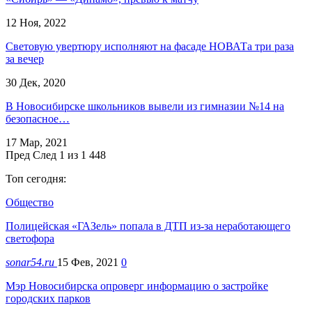
12 Ноя, 2022
Световую увертюру исполняют на фасаде НОВАТа три раза
за вечер
30 Дек, 2020
В Новосибирске школьников вывели из гимназии №14 на
безопасное…
17 Мар, 2021
Пред
След
1 из 1 448
Топ сегодня:
Общество
Полицейская «ГАЗель» попала в ДТП из-за неработающего
светофора
sonar54.ru
15 Фев, 2021
0
Мэр Новосибирска опроверг информацию о застройке
городских парков