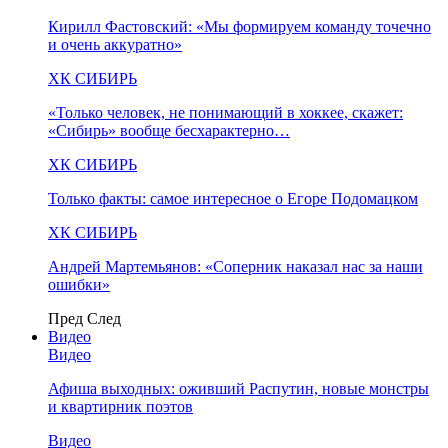
Кирилл Фастовский: «Мы формируем команду точечно
и очень аккуратно»
ХК СИБИРЬ
«Только человек, не понимающий в хоккее, скажет:
«Сибирь» вообще бесхарактерно…
ХК СИБИРЬ
Только факты: самое интересное о Егоре Подомацком
ХК СИБИРЬ
Андрей Мартемьянов: «Соперник наказал нас за наши
ошибки»
Пред
След
Видео
Видео
Афиша выходных: оживший Распутин, новые монстры
и квартирник поэтов
Видео