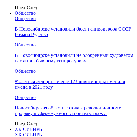
Пред
След
Общество
Общество
В Новосибирске установили бюст генпрокурора СССР
Романа Руденко
Общество
В Новосибирске установили не одобренный худсоветом
памятник бывшему генпрокурору…
Общество
85-летняя женщина и ещё 123 новосибирца сменили
имена в 2021 году
Общество
Новосибирская область готова к революционному
прорыву в сфере «умного строительства»…
Пред
След
ХК СИБИРЬ
ХК СИБИРЬ