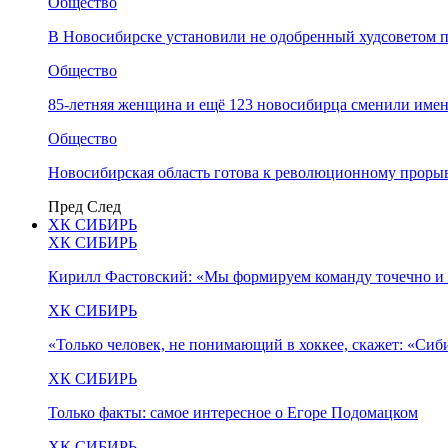
Общество
В Новосибирске установили не одобренный худсоветом
Общество
85-летняя женщина и ещё 123 новосибирца сменили имен
Общество
Новосибирская область готова к революционному прорыв
Пред
След
ХК СИБИРЬ
ХК СИБИРЬ
Кирилл Фастовский: «Мы формируем команду точечно и 
ХК СИБИРЬ
«Только человек, не понимающий в хоккее, скажет: «Си
ХК СИБИРЬ
Только факты: самое интересное о Егоре Подомацком
ХК СИБИРЬ