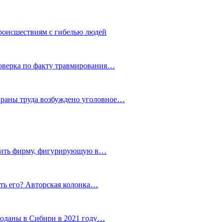
роисшествиям с гибелью людей
роверка по факту травмирования…
храны труда возбуждено уголовное…
тить фирму, фигурирующую в…
тить его? Авторская колонка…
роданы в Сибири в 2021 году…