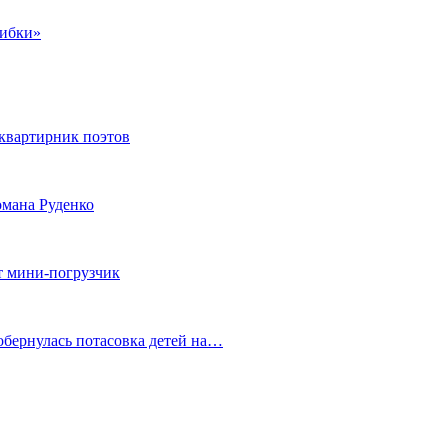
шибки»
квартирник поэтов
мана Руденко
т мини-погрузчик
обернулась потасовка детей на…