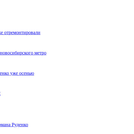
же отремонтировали
 новосибирского метро
енко уже осенью
С
мана Руденко