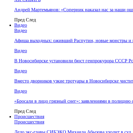
Андрей Мартемьянов: «Соперник наказал нас за наши о
Пред
След
Видео
Видео
Афиша выходных: оживший Распутин, новые монстры и 
Видео
В Новосибирске установили бюст генпрокурора СССР Ро
Видео
Вместо дворников узкие тротуары в Новосибирске чисти
Видео
«Бросали в лицо грязный снег»: заявлениями в полицию 
Пред
След
Происшествия
Происшествия
Дело экс-главы СИБЭКО Михаила Абызова уходит в суд