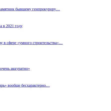
 памятник бывшему генпрокурору…
а в 2021 году
у в сфере «умного строительства»…
очень аккуратно»
бирь» вообще бесхарактерно…