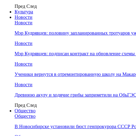
Пред
След
Культура
Новости
Новости
Мэр Кудрявцев: половину запланированных тротуаров у
Новости
Мэр Кудрявцев: подписан контракт на обновление схемы
Новости
Ученики вернутся в отремонтированную школу на Макар
Новости
Древнюю акулу и ходячие грибы заприметили на ОбьГЭ
Пред
След
Общество
Общество
В Новосибирске установили бюст генпрокурора СССР Ро