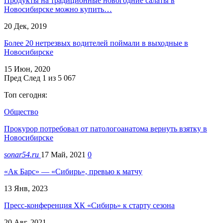
Продукты на традиционные новогодние салаты в
Новосибирске можно купить…
20 Дек, 2019
Более 20 нетрезвых водителей поймали в выходные в
Новосибирске
15 Июн, 2020
Пред
След
1 из 5 067
Топ сегодня:
Общество
Прокурор потребовал от патологоанатома вернуть взятку в
Новосибирске
sonar54.ru
17 Май, 2021
0
«Ак Барс» — «Сибирь», превью к матчу
13 Янв, 2023
Пресс-конференция ХК «Сибирь» к старту сезона
20 Авг, 2021