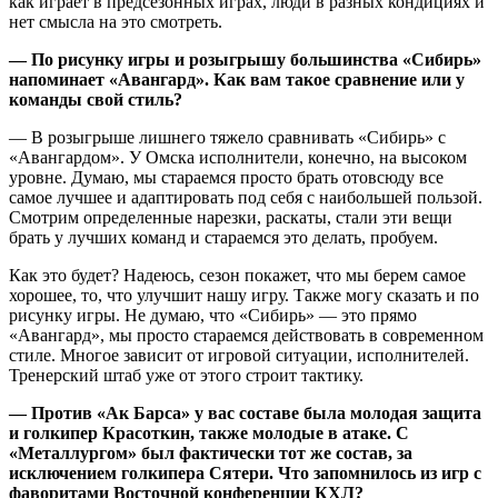
как играет в предсезонных играх, люди в разных кондициях и
нет смысла на это смотреть.
— По рисунку игры и розыгрышу большинства «Сибирь»
напоминает «Авангард». Как вам такое сравнение или у
команды свой стиль?
— В розыгрыше лишнего тяжело сравнивать «Сибирь» с
«Авангардом». У Омска исполнители, конечно, на высоком
уровне. Думаю, мы стараемся просто брать отовсюду все
самое лучшее и адаптировать под себя с наибольшей пользой.
Смотрим определенные нарезки, раскаты, стали эти вещи
брать у лучших команд и стараемся это делать, пробуем.
Как это будет? Надеюсь, сезон покажет, что мы берем самое
хорошее, то, что улучшит нашу игру. Также могу сказать и по
рисунку игры. Не думаю, что «Сибирь» — это прямо
«Авангард», мы просто стараемся действовать в современном
стиле. Многое зависит от игровой ситуации, исполнителей.
Тренерский штаб уже от этого строит тактику.
— Против «Ак Барса» у вас составе была молодая защита
и голкипер Красоткин, также молодые в атаке. С
«Металлургом» был фактически тот же состав, за
исключением голкипера Сятери. Что запомнилось из игр с
фаворитами Восточной конференции КХЛ?