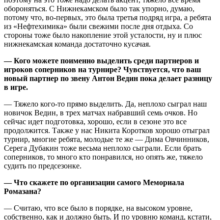
обороняться. С Нижнекамском было так упорно, думаю,
потому что, во-первых, это была третья подряд игра, а ребята
из «Нефтехимика» были свежими после дня отдыха. Со
стороны тоже было накопление этой усталости, ну и плюс
нижнекамская команда достаточно кусачая.
— Кого можете поименно выделить среди партнеров и
игроков соперников на турнире? Чувствуется, что ваш
новый партнер по звену Антон Ведин пока делает разницу
в игре.
— Тяжело кого-то прямо выделить. Да, неплохо сыграл наш
новичок Ведин, в трех матчах набравший семь очков. Но
сейчас идет подготовка, хорошо, если в сезоне это все
продолжится. Также у нас Никита Коротков хорошо отыграл
турнир, многие ребята, молодые те же — Дима Овчинников,
Серега Дубакин тоже весьма неплохо сыграли. Если брать
соперников, то много кто понравился, но опять же, тяжело
судить по предсезонке.
— Что скажете по организации самого Мемориала
Ромазана?
— Считаю, что все было в порядке, на высоком уровне,
собственно, как и должно быть. И по уровню команд, кстати,