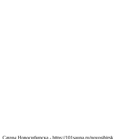
Сауны Новосибирска - https://101sauna.ru/novosibirsk