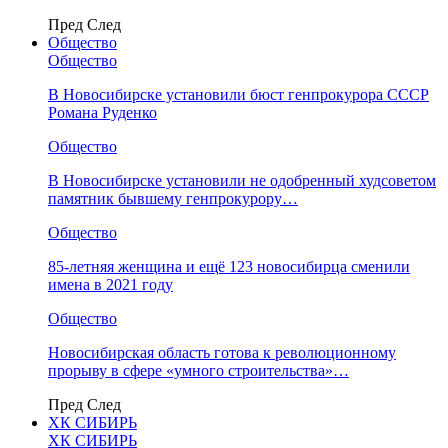
Пред
След
Общество
Общество
В Новосибирске установили бюст генпрокурора СССР
Романа Руденко
Общество
В Новосибирске установили не одобренный худсоветом
памятник бывшему генпрокурору…
Общество
85-летняя женщина и ещё 123 новосибирца сменили
имена в 2021 году
Общество
Новосибирская область готова к революционному
прорыву в сфере «умного строительства»…
Пред
След
ХК СИБИРЬ
ХК СИБИРЬ