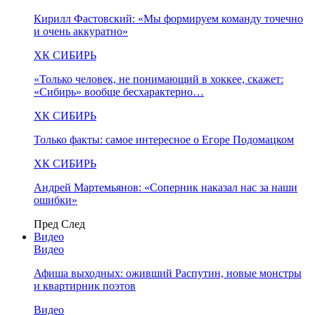
Кирилл Фастовский: «Мы формируем команду точечно
и очень аккуратно»
ХК СИБИРЬ
«Только человек, не понимающий в хоккее, скажет:
«Сибирь» вообще бесхарактерно…
ХК СИБИРЬ
Только факты: самое интересное о Егоре Подомацком
ХК СИБИРЬ
Андрей Мартемьянов: «Соперник наказал нас за наши
ошибки»
Пред
След
Видео
Видео
Афиша выходных: оживший Распутин, новые монстры
и квартирник поэтов
Видео