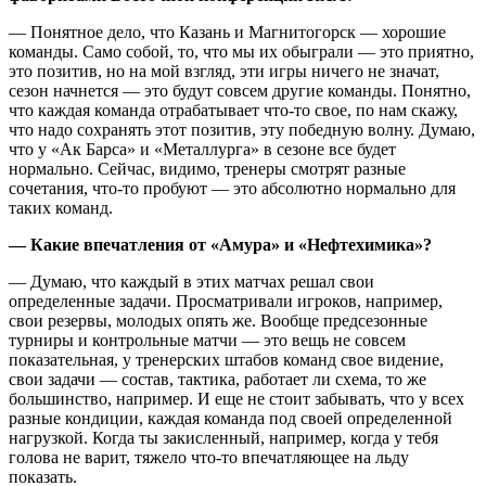
— Понятное дело, что Казань и Магнитогорск — хорошие
команды. Само собой, то, что мы их обыграли — это приятно,
это позитив, но на мой взгляд, эти игры ничего не значат,
сезон начнется — это будут совсем другие команды. Понятно,
что каждая команда отрабатывает что-то свое, по нам скажу,
что надо сохранять этот позитив, эту победную волну. Думаю,
что у «Ак Барса» и «Металлурга» в сезоне все будет
нормально. Сейчас, видимо, тренеры смотрят разные
сочетания, что-то пробуют — это абсолютно нормально для
таких команд.
— Какие впечатления от «Амура» и «Нефтехимика»?
— Думаю, что каждый в этих матчах решал свои
определенные задачи. Просматривали игроков, например,
свои резервы, молодых опять же. Вообще предсезонные
турниры и контрольные матчи — это вещь не совсем
показательная, у тренерских штабов команд свое видение,
свои задачи — состав, тактика, работает ли схема, то же
большинство, например. И еще не стоит забывать, что у всех
разные кондиции, каждая команда под своей определенной
нагрузкой. Когда ты закисленный, например, когда у тебя
голова не варит, тяжело что-то впечатляющее на льду
показать.