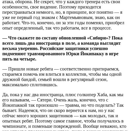
атака, оборона. Не секрет, что у каждого тренера есть свои
особенности, свое видение. Поэтому приходится
перестраиваться немного, но, в принципе, все понятно — я
уже не первый год знаком с Мартемьяновым, знаю, как он
работает. Что-то, конечно, он за эти годы поменял, приобрел
опыт определенный, так что работаем, все в процессе.
— Что скажете по составу обновленной «Сибири»? Пока
всего лишь два иностранца в поле, а команда выглядит
весьма уверенно. Российские защитники успешно
подменяют травмированного Юрки Йокипакку в игре
пять на четыре.
— Пришли новые ребята — соответственно притираемся,
стараемся помочь им влиться в коллектив, чтобы мы одной
дружной бандой, семьей вошли в регулярный сезон,
максимально сплотившись.
Да, пока у нас два иностранца, плюс голкипер Хаба, как мы
его называем, — Сятери. Очень жаль, конечно, что с
Йокипаккой так произошло — травма, но что поделать? Так
бывает. Надеемся, что он скоро вернется к нам, но у нас
сейчас много хороших защитников — как молодых, так и
опытных ребят. Поэтому самое главное, чтобы получалось в
чемпионате, и поменьше повреждений. Вообще неважно, кто