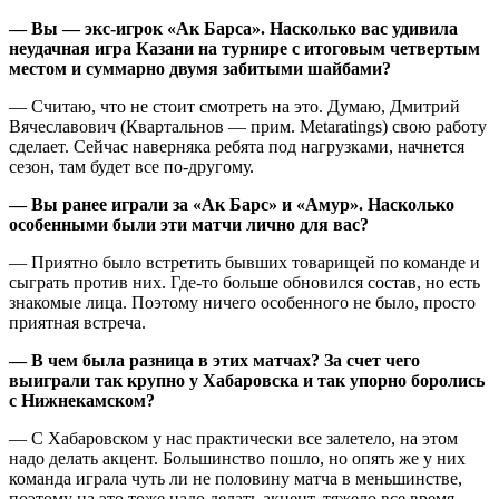
— Вы — экс-игрок «Ак Барса». Насколько вас удивила
неудачная игра Казани на турнире с итоговым четвертым
местом и суммарно двумя забитыми шайбами?
— Считаю, что не стоит смотреть на это. Думаю, Дмитрий
Вячеславович (Квартальнов — прим. Metaratings) свою работу
сделает. Сейчас наверняка ребята под нагрузками, начнется
сезон, там будет все по-другому.
— Вы ранее играли за «Ак Барс» и «Амур». Насколько
особенными были эти матчи лично для вас?
— Приятно было встретить бывших товарищей по команде и
сыграть против них. Где-то больше обновился состав, но есть
знакомые лица. Поэтому ничего особенного не было, просто
приятная встреча.
— В чем была разница в этих матчах? За счет чего
выиграли так крупно у Хабаровска и так упорно боролись
с Нижнекамском?
— С Хабаровском у нас практически все залетело, на этом
надо делать акцент. Большинство пошло, но опять же у них
команда играла чуть ли не половину матча в меньшинстве,
поэтому на это тоже надо делать акцент, тяжело все время