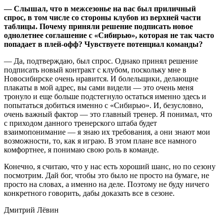
— Слышал, что в межсезонье на вас был приличный
спрос, в том числе со стороны клубов из верхней части
таблицы. Почему приняли решение подписать новое
однолетнее соглашение с «Сибирью», которая не так часто
попадает в плей-офф? Чувствуете потенциал команды?
— Да, подтверждаю, был спрос. Однако принял решение
подписать новый контракт с клубом, поскольку мне в
Новосибирске очень нравится. И болельщики, делающие
плакаты в мой адрес, вы сами видели — это очень меня
тронуло и еще больше подстегнуло остаться именно здесь и
попытаться добиться именно с «Сибирью». И, безусловно,
очень важный фактор — это главный тренер. Я понимал, что
с приходом данного тренерского штаба будет
взаимопонимание — я знаю их требования, а они знают мои
возможности, то, как я играю. В этом плане все намного
комфортнее, я понимаю свою роль в команде.
Конечно, я считаю, что у нас есть хороший шанс, но по сезону
посмотрим. Дай бог, чтобы это было не просто на бумаге, не
просто на словах, а именно на деле. Поэтому не буду ничего
конкретного говорить, дабы доказать все в сезоне.
Дмитрий Лёвин