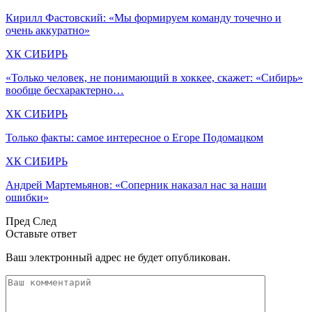
Кирилл Фастовский: «Мы формируем команду точечно и
очень аккуратно»
ХК СИБИРЬ
«Только человек, не понимающий в хоккее, скажет: «Сибирь»
вообще бесхарактерно…
ХК СИБИРЬ
Только факты: самое интересное о Егоре Подомацком
ХК СИБИРЬ
Андрей Мартемьянов: «Соперник наказал нас за наши
ошибки»
Пред
След
Оставьте ответ
Ваш электронный адрес не будет опубликован.